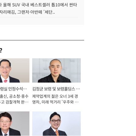
 올해 SUV 국내 베스트셀러 톱10에서 싼타
자리매김, 그랜저·아반떼 '세단..
?
통령실 민정수석비
김정균 보령 및 보령홀딩스 대
 출신, 공소청·중수
제약업계의 젊은 오너 3세 경
표이사 사장
두고 검찰개혁 완수
영자, 미래 먹거리 '우주와 헬
년]
스케어' 공들여 [2026년]