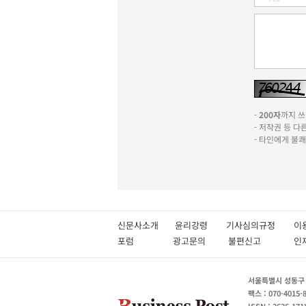
-
200자
까지 쓰실
- 저작권 등 
- 타인에게 불
신문사소개
윤리강령
기사심의규정
이
포럼
광고문의
불편신고
서울특별시 성동구 성
팩스 : 070-4015-
ISSN : 2636-171