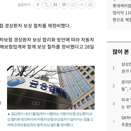
공유하기
롯데케미칼
업이익 11
편으로 체
험 경상환자 보상 절차를 재정비했다.
차보험 경상환자 보상 합리화 방안에 따라 자동차
해보험업계와 함께 보상 절차를 정비했다고 28일
많이 본
삼성전
1
권가 
안
로이터
2
동",
미국 
과
3
는 위
▲ 금감원이 내년 1월1일부터 시행되는 자동차보험 경상환자 보
SK하
상 합리화 방안에 따라 자동차보험 보상절차가 달라지는 점을 고
4
주환원
려해 손해보험업계와 함께 보상 절차를 정비했다.