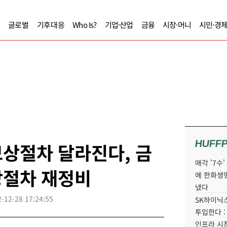
글로벌
기후대응
Who Is?
기업·산업
금융
시장·머니
시민·경
HUFF
상절차 달라진다, 금
매각 '7수
상절차 재정비
에 한화생
냈다
-12-28 17:24:55
SK하이닉스
투입한다 :
인프라 시