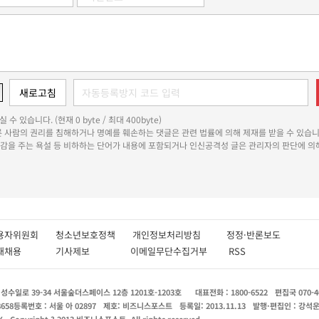
 수 있습니다. (현재 0 byte / 최대 400byte)
다른 사람의 권리를 침해하거나 명예를 훼손하는 댓글은 관련 법률에 의해 제재를 받을 수 있습니
쾌감을 주는 욕설 등 비하하는 단어가 내용에 포함되거나 인신공격성 글은 관리자의 판단에 의해
용자위원회
청소년보호정책
개인정보처리방침
정정·반론보도
인재채용
기사제보
이메일무단수집거부
RSS
수일로 39-34 서울숲더스페이스 12층 1201호-1203호
대표전화 : 1800-6522
편집국 070-4
8658
등록번호 : 서울 아 02897
제호: 비즈니스포스트
등록일: 2013.11.13
발행·편집인 : 강석
X
Copyright ? 2013 비즈니스포스트. All rights reserved.