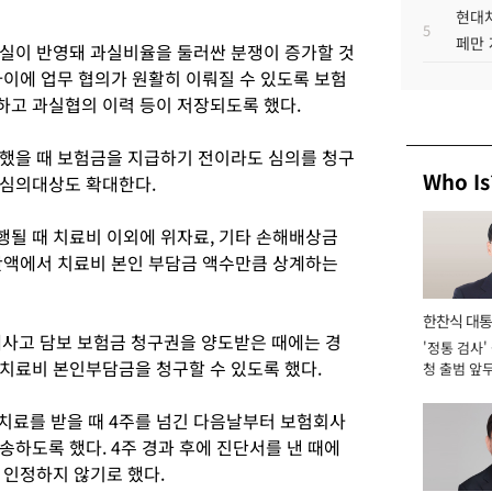
현대차
5
페만 
실이 반영돼 과실비율을 둘러싼 분쟁이 증가할 것
사이에 업무 협의가 원활히 이뤄질 수 있도록 보험
고 과실협의 이력 등이 저장되도록 했다.
했을 때 보험금을 지급하기 전이라도 심의를 청구
Who Is
 심의대상도 확대한다.
될 때 치료비 이외에 위자료, 기타 손해배상금
잔액에서 치료비 본인 부담금 액수만큼 상계하는
한찬식 대
고 담보 보험금 청구권을 양도받은 때에는 경
'정통 검사'
서관
치료비 본인부담금을 청구할 수 있도록 했다.
청 출범 앞
맡아 [2026
 치료를 받을 때 4주를 넘긴 다음날부터 보험회사
하도록 했다. 4주 경과 후에 진단서를 낸 때에
 인정하지 않기로 했다.