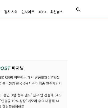
제
정치·사회
인사이트
JOB+
최신뉴스
씨저널
POST
' KDB생명 이번에는 매각 성공할까 : 본입찰
명 흥국생명 한국금융지주가 최종 인수제안서
 '용인 D램-청주 낸드' 신규 팹 건설에 54조
 '연평균 19% 성장' 메모리 수요 대응해 AI
장 핵심플레이어로