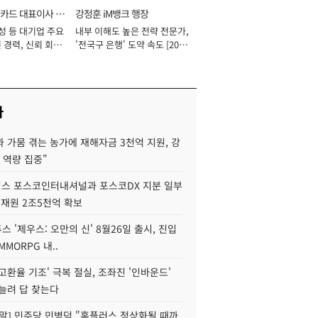
카드 대표이사 사
강정훈 iM뱅크 행장
성 등 대기업 주요
내부 이해도 높은 전략 전문가,
 경력, 신뢰 회복
'전국구 은행' 도약 속도 [2026
[2026년]
년]
사
 가뭄 겪는 농가에 재해자금 3천억 지원, 강
 역량 집중"
스 포스코인터내셔널과 포스코DX 지분 일부
 재원 2조5천억 확보
투스 '제우스: 오만의 신' 8월26일 출시, 진입
MMORPG 내..
고환율 기조' 극복 절실, 조좌진 '인바운드'
늘려 답 찾는다
정말] 민주당 민병덕 "홈플러스 정상화될 때까