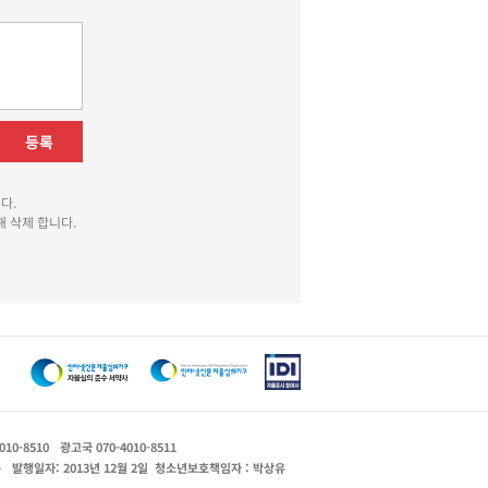
등록
다.
 삭제 합니다.
010-8510
광고국 070-4010-8511
운
발행일자: 2013년 12월 2일
청소년보호책임자 : 박상유