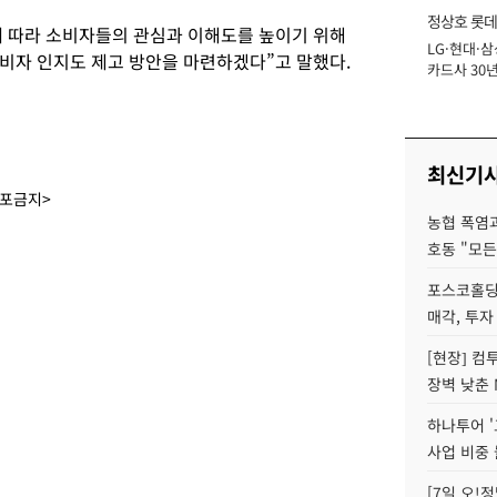
정상호 롯데
 따라 소비자들의 관심과 이해도를 높이기 위해
LG·현대·삼
장
비자 인지도 제고 방안을 마련하겠다”고 말했다.
카드사 30년
에 '초집중' 
최신기
배포금지>
농협 폭염과
호동 "모든
포스코홀딩
매각, 투자
[현장] 컴
장벽 낮춘 
하나투어 '
사업 비중 
[7일 오!