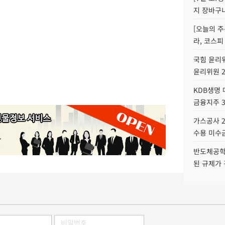
지 장바구
[오늘의 주
라, 코스피
국힘 윤리위
윤리위원 
KDB생명
금융지주 
가스공사 2
수용 미수금
반도체공학
된 규제가 