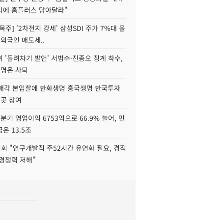
니에 홈플러스 담아달라"
목주] '2차전지 강세' 삼성SDI 주가 7%대 올
 외국인 매도세..
 '돌려차기 발언' 서범수·진종오 징계 착수,
2명은 사퇴
 매각 본입찰에 한화생명 흥국생명 한국투자
3곳 참여
분기 영업이익 6753억으로 66.9% 늘어, 민
은 13.5조
회 "연구개발직 주52시간 유연화 필요, 경직
경쟁력 저해"