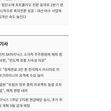
 첨단소재 포트폴리오 전환 효과로 2분기 영
01억으로 흑자전환 성공 : 대산·여수 사업재
질개선 속도 높인다
 기사
자 SK하이닉스 소극적 주주환원에 해외 증
비판, "반도체 호황 지속성 의문"
 "정제연료 3만 톤 한국에서 러시아로 이
 우크라이나의 공격에 수요 늘어
법원 "트럼프 정부 풍력 프로젝트 동결 조치
법", 해제 명령 내려
이닉스 1주당 375원 현금배당 실시, 추가 주
 계획 9월 공개 예정