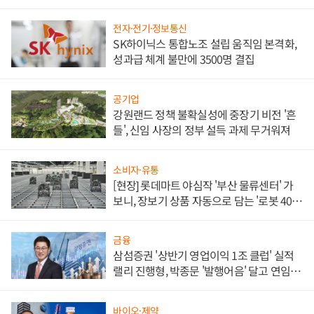
전자·전기·정보통신
SK하이닉스 통합노조 설립 움직임 본격화,
성과급 체계 불만에 3500명 결집
공기업
강원랜드 정책 불확실성에 중장기 비전 '흔
들', 신임 사장의 정부 설득 과제 무거워져
소비자·유통
[현장] 롯데마트 야심작 '부산 물류센터' 가
보니, 장보기 상품 자동으로 담는 '로봇 400
대' 장관
금융
삼섬증권 '상반기 영업이익 1조 클럽' 실적
랠리 진행형, 박종문 '발행어음' 달고 연임 향
하나
바이오·제약