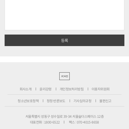
PC버전
회사소개
윤리강령
개인정보처리방침
이용자위원회
청소년보호정책
정정·반론보도
기사심의규정
불편신고
서울특별시 성동구 성수일로 39-34 서울숲더스페이스 12층
대표전화 : 1800-6522
팩스 : 070-4015-8658