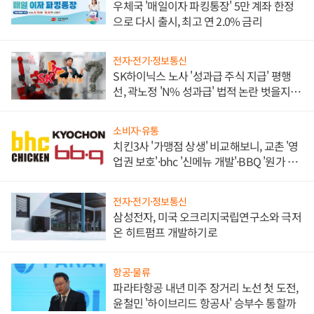
우체국 '매일이자 파킹통장' 5만 계좌 한정
으로 다시 출시, 최고 연 2.0% 금리
전자·전기·정보통신
SK하이닉스 노사 '성과급 주식 지급' 평행
선, 곽노정 'N% 성과급' 법적 논란 벗을지 주
목
소비자·유통
치킨3사 '가맹점 상생' 비교해보니, 교촌 '영
업권 보호'·bhc '신메뉴 개발'·BBQ '원가 부
담'
전자·전기·정보통신
삼성전자, 미국 오크리지국립연구소와 극저
온 히트펌프 개발하기로
항공·물류
파라타항공 내년 미주 장거리 노선 첫 도전,
윤철민 '하이브리드 항공사' 승부수 통할까