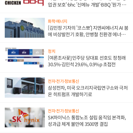
업권 보호'·bhc '신메뉴 개발'·BBQ '원가 부
담'
화학·에너지
[김민정 기자의 '코스뽀'] 지엔씨에너지 AI 붐
에 비상발전기 호황, 안병철 친환경 에너지
발전전문기업 향한다
정치
[여론조사꽃] 민주당 당대표 선호도 정청래
30.5%·김민석 29.6%, 0.9%p 초접전
전자·전기·정보통신
삼성전자, 미국 오크리지국립연구소와 극저
온 히트펌프 개발하기로
전자·전기·정보통신
SK하이닉스 통합노조 설립 움직임 본격화,
성과급 체계 불만에 3500명 결집