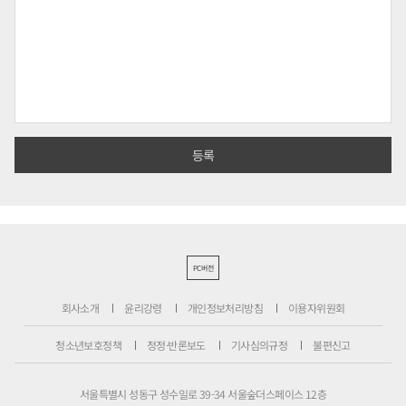
PC버전
회사소개
윤리강령
개인정보처리방침
이용자위원회
청소년보호정책
정정·반론보도
기사심의규정
불편신고
서울특별시 성동구 성수일로 39-34 서울숲더스페이스 12층