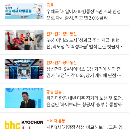
금융
우체국 '매일이자 파킹통장' 5만 계좌 한정
으로 다시 출시, 최고 연 2.0% 금리
전자·전기·정보통신
SK하이닉스 노사 '성과급 주식 지급' 평행
선, 곽노정 'N% 성과급' 법적 논란 벗을지 주
목
전자·전기·정보통신
삼성전자 SK하이닉스 D램 가격에 해외 증
권가 '고점' 시각 나와, 장기 계약에 단점 부
각
항공·물류
파라타항공 내년 미주 장거리 노선 첫 도전,
윤철민 '하이브리드 항공사' 승부수 통할까
소비자·유통
치킨3사 '가맹점 상생' 비교해보니, 교촌 '영