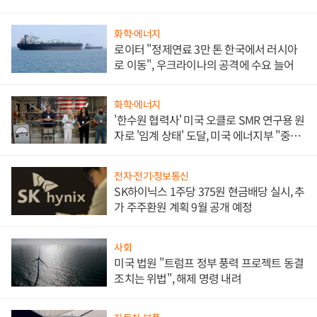
화학·에너지
로이터 "정제연료 3만 톤 한국에서 러시아
로 이동", 우크라이나의 공격에 수요 늘어
화학·에너지
'한수원 협력사' 미국 오클로 SMR 연구용 원
자로 '임계 상태' 도달, 미국 에너지부 "중요
한 이정표"
전자·전기·정보통신
SK하이닉스 1주당 375원 현금배당 실시, 추
가 주주환원 계획 9월 공개 예정
사회
미국 법원 "트럼프 정부 풍력 프로젝트 동결
조치는 위법", 해제 명령 내려