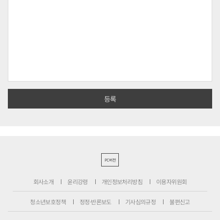
PC버전
회사소개
윤리강령
개인정보처리방침
이용자위원회
청소년보호정책
정정·반론보도
기사심의규정
불편신고