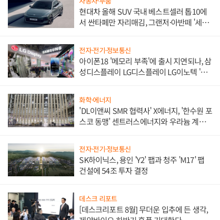
자동차·부품
현대차 올해 SUV 국내 베스트셀러 톱10에
서 싼타페만 자리매김, 그랜저·아반떼 '세단
쌍끌이'로 내수 방어
전자·전기·정보통신
아이폰18 '메모리 부족'에 출시 지연되나, 삼
성디스플레이 LG디스플레이 LG이노텍 '탈
애플' 수익 다각화 속도
화학·에너지
'DL이앤씨 SMR 협력사' X에너지, '한수원 포
스코 동맹' 센트러스에너지와 우라늄 계약
체결
전자·전기·정보통신
SK하이닉스, 용인 'Y2' 팹과 청주 'M17' 팹
건설에 54조 투자 결정
데스크 리포트
[데스크리포트 8월] 무더운 입추에 든 생각,