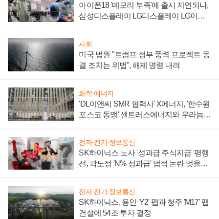
아이폰18 '메모리 부족'에 출시 지연되나,
삼성디스플레이 LG디스플레이 LG이노
텍 '탈애플' 수익 다각화 속도
사회
미국 법원 "트럼프 정부 풍력 프로젝트 동
결 조치는 위법", 해제 명령 내려
화학·에너지
'DL이앤씨 SMR 협력사' X에너지, '한수원
포스코 동맹' 센트러스에너지와 우라늄
계약 체결
전자·전기·정보통신
SK하이닉스 노사 '성과급 주식지급' 평행
선, 곽노정 'N% 성과급' 법적 논란 벗을지
주목
전자·전기·정보통신
SK하이닉스, 용인 'Y2' 팹과 청주 'M17' 팹
건설에 54조 투자 결정