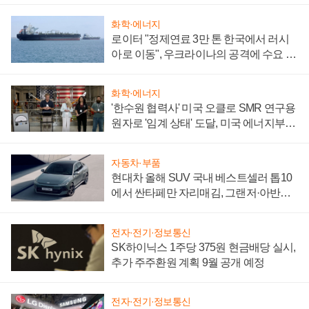
화학·에너지
로이터 "정제연료 3만 톤 한국에서 러시
아로 이동", 우크라이나의 공격에 수요 늘
어
화학·에너지
'한수원 협력사' 미국 오클로 SMR 연구용
원자로 '임계 상태' 도달, 미국 에너지부
"중요한 이정표"
자동차·부품
현대차 올해 SUV 국내 베스트셀러 톱10
에서 싼타페만 자리매김, 그랜저·아반떼
'세단 쌍끌이'로 내수 방어
전자·전기·정보통신
SK하이닉스 1주당 375원 현금배당 실시,
추가 주주환원 계획 9월 공개 예정
전자·전기·정보통신