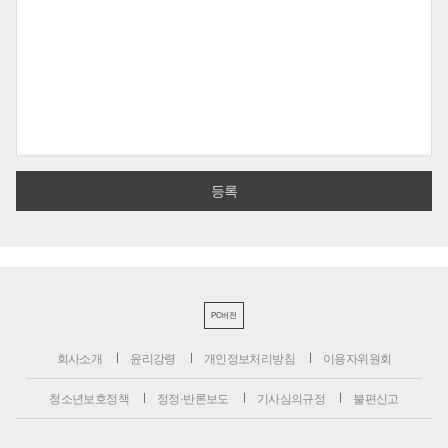
PC버전
회사소개
윤리강령
개인정보처리방침
이용자위원회
청소년보호정책
정정·반론보도
기사심의규정
불편신고