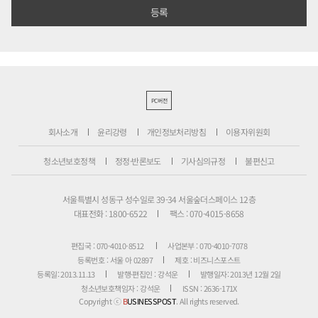
PC버전
회사소개
윤리강령
개인정보처리방침
이용자위원회
청소년보호정책
정정·반론보도
기사심의규정
불편신고
서울특별시 성동구 성수일로 39-34 서울숲더스페이스 12층
대표전화 : 1800-6522
팩스 : 070-4015-8658
편집국 : 070-4010-8512
사업본부 : 070-4010-7078
등록번호 : 서울 아 02897
제호 : 비즈니스포스트
등록일: 2013.11.13
발행·편집인 : 강석운
발행일자: 2013년 12월 2일
청소년보호책임자 : 강석운
ISSN : 2636-171X
Copyright ⓒ
B
USINESSPOST
. All rights reserved.