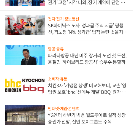
권가 '고점' 시각 나와, 장기 계약에 단점 부
각
전자·전기·정보통신
SK하이닉스 노사 '성과급 주식 지급' 평행
선, 곽노정 'N% 성과급' 법적 논란 벗을지 주
목
항공·물류
파라타항공 내년 미주 장거리 노선 첫 도전,
윤철민 '하이브리드 항공사' 승부수 통할까
소비자·유통
치킨3사 '가맹점 상생' 비교해보니, 교촌 '영
업권 보호'·bhc '신메뉴 개발'·BBQ '원가 부
담'
인터넷·게임·콘텐츠
YG엔터 하반기 빅뱅 월드투어로 실적 성장
증권가 전망, 신인 보이그룹도 주목