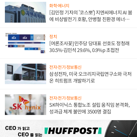
화학·에너지
[김민정 기자의 '코스뽀'] 지엔씨에너지 AI 붐
에 비상발전기 호황, 안병철 친환경 에너지
발전전문기업 향한다
정치
[여론조사꽃] 민주당 당대표 선호도 정청래
30.5%·김민석 29.6%, 0.9%p 초접전
전자·전기·정보통신
삼성전자, 미국 오크리지국립연구소와 극저
온 히트펌프 개발하기로
전자·전기·정보통신
SK하이닉스 통합노조 설립 움직임 본격화,
성과급 체계 불만에 3500명 결집