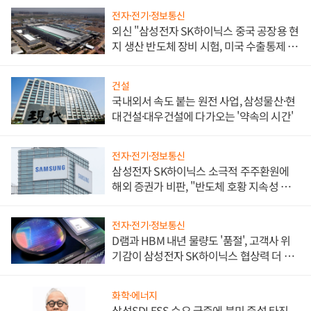
전자·전기·정보통신
외신 "삼성전자 SK하이닉스 중국 공장용 현
지 생산 반도체 장비 시험, 미국 수출통제 대
비"
건설
국내외서 속도 붙는 원전 사업, 삼성물산·현
대건설·대우건설에 다가오는 '약속의 시간'
전자·전기·정보통신
삼성전자 SK하이닉스 소극적 주주환원에
해외 증권가 비판, "반도체 호황 지속성 의
문"
전자·전기·정보통신
D램과 HBM 내년 물량도 '품절', 고객사 위
기감이 삼성전자 SK하이닉스 협상력 더 키
워
화학·에너지
삼성SDI ESS 수요 급증에 북미 증설 타진,