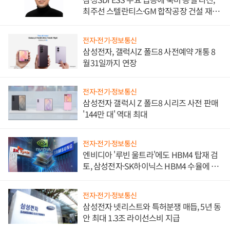
최주선 스텔란티스·GM 합작공장 건설 재추
진하나
전자·전기·정보통신
삼성전자, 갤럭시Z 폴드8 사전예약 개통 8
월31일까지 연장
전자·전기·정보통신
삼성전자 갤럭시 Z 폴드8 시리즈 사전 판매
'144만 대' 역대 최대
전자·전기·정보통신
엔비디아 '루빈 울트라'에도 HBM4 탑재 검
토, 삼성전자·SK하이닉스 HBM4 수율에 주
도권 갈린다
전자·전기·정보통신
삼성전자 넷리스트와 특허분쟁 매듭, 5년 동
안 최대 1.3조 라이선스비 지급