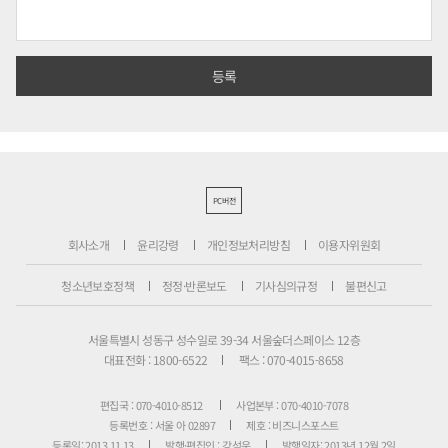
PC버전
회사소개
윤리강령
개인정보처리방침
이용자위원회
청소년보호정책
정정·반론보도
기사심의규정
불편신고
서울특별시 성동구 성수일로 39-34 서울숲더스페이스 12층
대표전화 : 1800-6522
팩스 : 070-4015-8658
편집국 : 070-4010-8512
사업본부 : 070-4010-7078
등록번호 : 서울 아 02897
제호 : 비즈니스포스트
등록일: 2013.11.13
발행·편집인 : 강석운
발행일자: 2013년 12월 2일