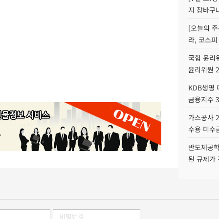
지 장바구
[오늘의 주
라, 코스피
국힘 윤리위
윤리위원 
KDB생명
금융지주 
가스공사 2
수용 미수금
반도체공학
된 규제가 