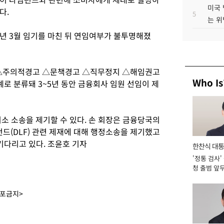
미국 
다.
5
는 위
년 3월 임기를 마친 뒤 연임여부가 불투명해졌
 △주의적경고 △문책경고 △직무정지 △해임권고
Who Is
로 분류돼 3~5년 동안 금융회사 임원 선임이 제
소 소송을 제기할 수 있다. 손 회장은 금융당국의
(DLF) 관련 제재에 대해 행정소송을 제기했고
기다리고 있다. 조윤호 기자
한찬식 대
'정통 검사'
서관
청 출범 앞
맡아 [2026
배포금지>