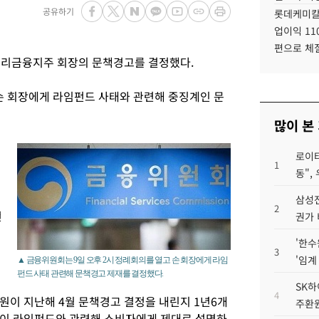
공유하기
롯데케미칼
업이익 11
편으로 체
리금융지주 회장의 문책경고를 결정했다.
 손 회장에게 라임펀드 사태와 관련해 중징계인 문
많이 본
로이터
1
동",
삼성전
2
펀
권가 
'한수
3
'임계
▲ 금융위원회는 9일 오후 2시 정례회의를 열고 손 회장에게 라임
펀드 사태 관련해 문책경고 제재를 결정했다.
SK하
4
원이 지난해 4월 문책경고 결정을 내린지 1년6개
주환원
행이 라임펀드와 관련해 소비자에게 제대로 설명하