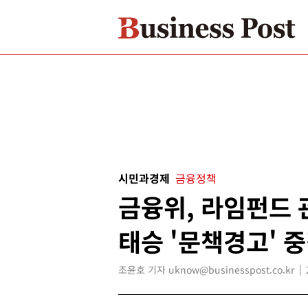
시민과경제
금융정책
금융위, 라임펀드 
태승 '문책경고' 
조윤호 기자 uknow@businesspost.co.kr