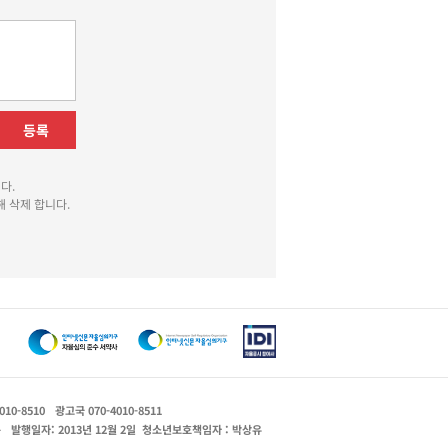
등록
다.
 삭제 합니다.
010-8510
광고국 070-4010-8511
운
발행일자: 2013년 12월 2일
청소년보호책임자 : 박상유