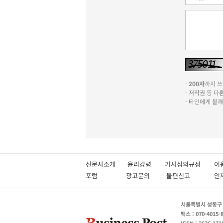
-
200자
까지 쓰실
- 저작권 등 
- 타인에게 불
신문사소개
윤리강령
기사심의규정
이
포럼
광고문의
불편신고
서울특별시 성동구 성
팩스 : 070-4015-
ISSN : 2636-171