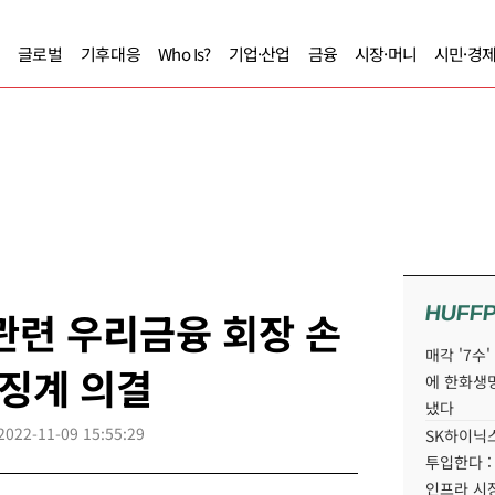
글로벌
기후대응
Who Is?
기업·산업
금융
시장·머니
시민·경
HUFF
관련 우리금융 회장 손
매각 '7수
중징계 의결
에 한화생
냈다
2022-11-09 15:55:29
SK하이닉스
투입한다 :
인프라 시