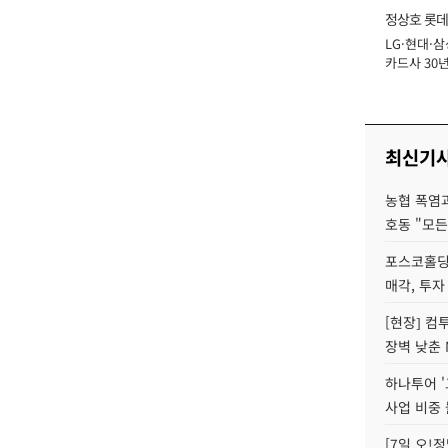
정상호 롯데
LG·현대·삼
장
카드사 30년
에 '초집중' 
최신기
농협 폭염과
호동 "모든
포스코홀딩
매각, 투자
[현장] 컴
장벽 낮춘 
하나투어 '
사업 비중 
[7일 오!