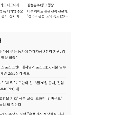
카드 대표이사 사
강정훈 iM뱅크 행장
성 등 대기업 주요
내부 이해도 높은 전략 전문가,
 경력, 신뢰 회복
'전국구 은행' 도약 속도 [2026
[2026년]
년]
사
 가뭄 겪는 농가에 재해자금 3천억 지원, 강
 역량 집중"
스 포스코인터내셔널과 포스코DX 지분 일부
 재원 2조5천억 확보
투스 '제우스: 오만의 신' 8월26일 출시, 진입
MMORPG 내..
고환율 기조' 극복 절실, 조좌진 '인바운드'
늘려 답 찾는다
정말] 민주당 민병덕 "홈플러스 정상화될 때까