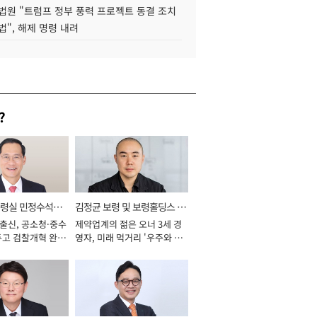
법원 "트럼프 정부 풍력 프로젝트 동결 조치
법", 해제 명령 내려
?
통령실 민정수석비
김정균 보령 및 보령홀딩스 대
 출신, 공소청·중수
제약업계의 젊은 오너 3세 경
표이사 사장
두고 검찰개혁 완수
영자, 미래 먹거리 '우주와 헬
년]
스케어' 공들여 [2026년]