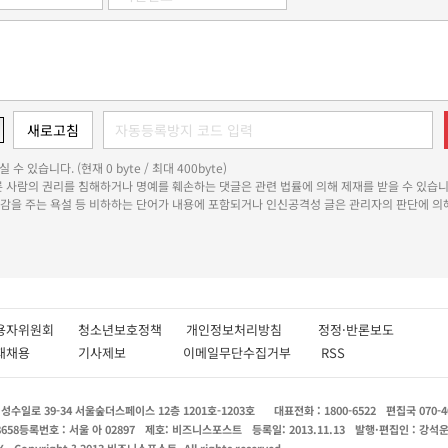
 수 있습니다. (현재 0 byte / 최대 400byte)
다른 사람의 권리를 침해하거나 명예를 훼손하는 댓글은 관련 법률에 의해 제재를 받을 수 있습니
쾌감을 주는 욕설 등 비하하는 단어가 내용에 포함되거나 인신공격성 글은 관리자의 판단에 의해
용자위원회
청소년보호정책
개인정보처리방침
정정·반론보도
인재채용
기사제보
이메일무단수집거부
RSS
수일로 39-34 서울숲더스페이스 12층 1201호-1203호
대표전화 : 1800-6522
편집국 070-4
8658
등록번호 : 서울 아 02897
제호: 비즈니스포스트
등록일: 2013.11.13
발행·편집인 : 강석
X
Copyright ? 2013 비즈니스포스트. All rights reserved.