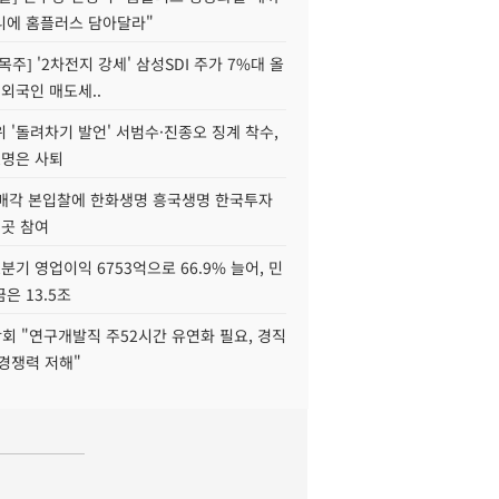
니에 홈플러스 담아달라"
목주] '2차전지 강세' 삼성SDI 주가 7%대 올
 외국인 매도세..
 '돌려차기 발언' 서범수·진종오 징계 착수,
2명은 사퇴
 매각 본입찰에 한화생명 흥국생명 한국투자
3곳 참여
분기 영업이익 6753억으로 66.9% 늘어, 민
은 13.5조
회 "연구개발직 주52시간 유연화 필요, 경직
경쟁력 저해"