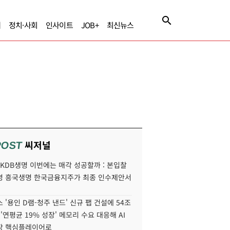
제
정치·사회
인사이트
JOB+
최신뉴스
씨저널
POST
' KDB생명 이번에는 매각 성공할까 : 본입찰
명 흥국생명 한국금융지주가 최종 인수제안서
 '용인 D램-청주 낸드' 신규 팹 건설에 54조
 '연평균 19% 성장' 메모리 수요 대응해 AI
장 핵심플레이어로