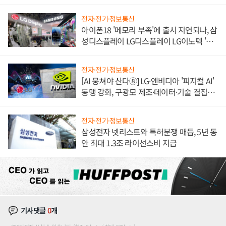
쌍끌이'로 내수 방어
전자·전기·정보통신
아이폰18 '메모리 부족'에 출시 지연되나, 삼
성디스플레이 LG디스플레이 LG이노텍 '탈
애플' 수익 다각화 속도
전자·전기·정보통신
[AI 뭉쳐야 산다⑧] LG·엔비디아 '피지컬 AI'
동맹 강화, 구광모 제조·데이터·기술 결집
해 종합 로보틱스 기업으로
전자·전기·정보통신
삼성전자 넷리스트와 특허분쟁 매듭, 5년 동
안 최대 1.3조 라이선스비 지급
기사댓글
0
개