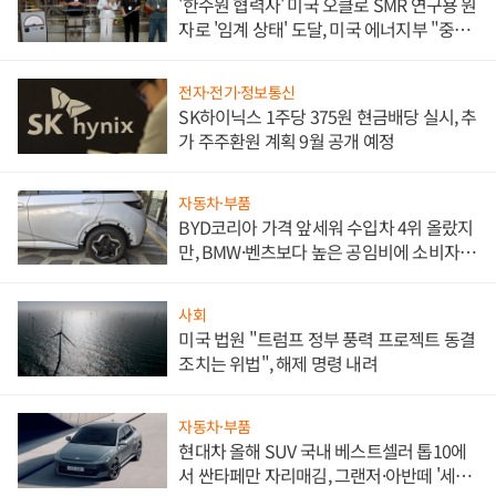
'한수원 협력사' 미국 오클로 SMR 연구용 원
자로 '임계 상태' 도달, 미국 에너지부 "중요
한 이정표"
전자·전기·정보통신
SK하이닉스 1주당 375원 현금배당 실시, 추
가 주주환원 계획 9월 공개 예정
자동차·부품
BYD코리아 가격 앞세워 수입차 4위 올랐지
만, BMW·벤츠보다 높은 공임비에 소비자
불만 폭발
사회
미국 법원 "트럼프 정부 풍력 프로젝트 동결
조치는 위법", 해제 명령 내려
자동차·부품
현대차 올해 SUV 국내 베스트셀러 톱10에
서 싼타페만 자리매김, 그랜저·아반떼 '세단