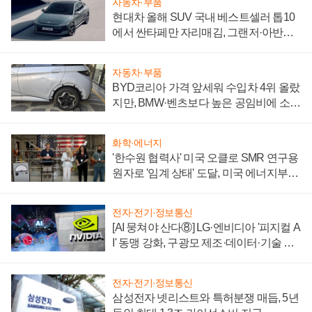
자동차·부품
현대차 올해 SUV 국내 베스트셀러 톱10
에서 싼타페만 자리매김, 그랜저·아반떼
'세단 쌍끌이'로 내수 방어
자동차·부품
BYD코리아 가격 앞세워 수입차 4위 올랐
지만, BMW·벤츠보다 높은 공임비에 소비
자 불만 폭발
화학·에너지
'한수원 협력사' 미국 오클로 SMR 연구용
원자로 '임계 상태' 도달, 미국 에너지부
"중요한 이정표"
전자·전기·정보통신
[AI 뭉쳐야 산다⑧] LG·엔비디아 '피지컬 A
I' 동맹 강화, 구광모 제조·데이터·기술 결
집해 종합 로보틱스 기업으로
전자·전기·정보통신
삼성전자 넷리스트와 특허분쟁 매듭, 5년