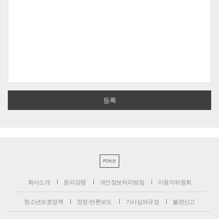
PC버전
회사소개
윤리강령
개인정보처리방침
이용자위원회
청소년보호정책
정정·반론보도
기사심의규정
불편신고