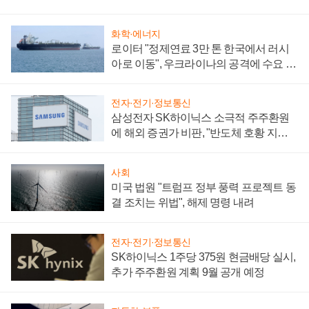
화학·에너지
로이터 "정제연료 3만 톤 한국에서 러시
아로 이동", 우크라이나의 공격에 수요 늘
어
전자·전기·정보통신
삼성전자 SK하이닉스 소극적 주주환원
에 해외 증권가 비판, "반도체 호황 지속
성 의문"
사회
미국 법원 "트럼프 정부 풍력 프로젝트 동
결 조치는 위법", 해제 명령 내려
전자·전기·정보통신
SK하이닉스 1주당 375원 현금배당 실시,
추가 주주환원 계획 9월 공개 예정