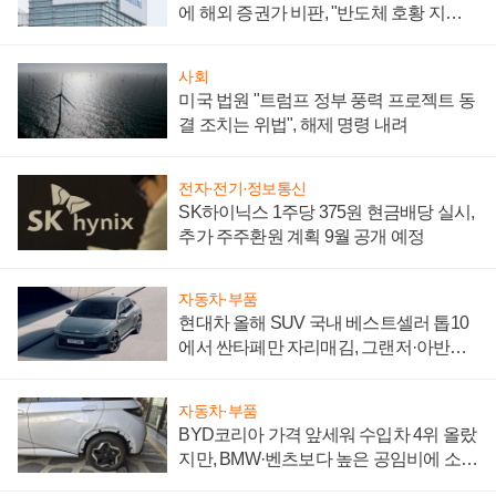
에 해외 증권가 비판, "반도체 호황 지속
성 의문"
사회
미국 법원 "트럼프 정부 풍력 프로젝트 동
결 조치는 위법", 해제 명령 내려
전자·전기·정보통신
SK하이닉스 1주당 375원 현금배당 실시,
추가 주주환원 계획 9월 공개 예정
자동차·부품
현대차 올해 SUV 국내 베스트셀러 톱10
에서 싼타페만 자리매김, 그랜저·아반떼
'세단 쌍끌이'로 내수 방어
자동차·부품
BYD코리아 가격 앞세워 수입차 4위 올랐
지만, BMW·벤츠보다 높은 공임비에 소비
자 불만 폭발