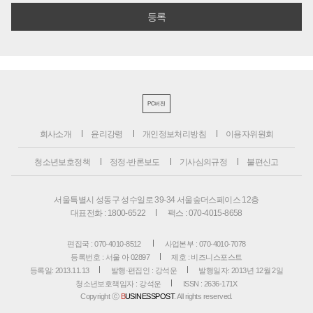
PC버전
회사소개
윤리강령
개인정보처리방침
이용자위원회
청소년보호정책
정정·반론보도
기사심의규정
불편신고
서울특별시 성동구 성수일로 39-34 서울숲더스페이스 12층
대표전화 : 1800-6522
팩스 : 070-4015-8658
편집국 : 070-4010-8512
사업본부 : 070-4010-7078
등록번호 : 서울 아 02897
제호 : 비즈니스포스트
등록일: 2013.11.13
발행·편집인 : 강석운
발행일자: 2013년 12월 2일
청소년보호책임자 : 강석운
ISSN : 2636-171X
Copyright ⓒ
B
USINESSPOST
. All rights reserved.