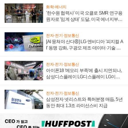
화학·에너지
'한수원 협력사' 미국 오클로 SMR 연구용
원자로 '임계 상태' 도달, 미국 에너지부
"중요한 이정표"
전자·전기·정보통신
[AI 뭉쳐야 산다⑧] LG·엔비디아 '피지컬 A
I' 동맹 강화, 구광모 제조·데이터·기술 결
집해 종합 로보틱스 기업으로
전자·전기·정보통신
아이폰18 '메모리 부족'에 출시 지연되나,
삼성디스플레이 LG디스플레이 LG이노
텍 '탈애플' 수익 다각화 속도
전자·전기·정보통신
삼성전자 넷리스트와 특허분쟁 매듭, 5년
동안 최대 1.3조 라이선스비 지급