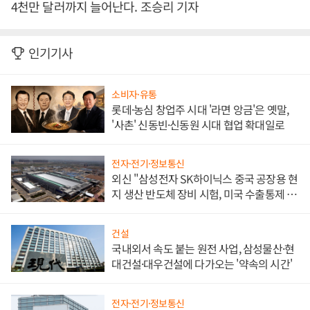
4천만 달러까지 늘어난다. 조승리 기자
인기기사
소비자·유통
롯데·농심 창업주 시대 '라면 앙금'은 옛말,
'사촌' 신동빈·신동원 시대 협업 확대일로
전자·전기·정보통신
외신 "삼성전자 SK하이닉스 중국 공장용 현
지 생산 반도체 장비 시험, 미국 수출통제 대
비"
건설
국내외서 속도 붙는 원전 사업, 삼성물산·현
대건설·대우건설에 다가오는 '약속의 시간'
전자·전기·정보통신