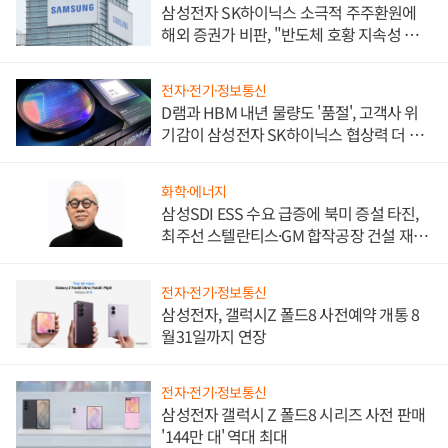
삼성전자 SK하이닉스 소극적 주주환원에
해외 증권가 비판, "반도체 호황 지속성 의
문"
전자·전기·정보통신
D램과 HBM 내년 물량도 '품절', 고객사 위
기감이 삼성전자 SK하이닉스 협상력 더 키
워
화학·에너지
삼성SDI ESS 수요 급증에 북미 증설 타진,
최주선 스텔란티스·GM 합작공장 건설 재추
진하나
전자·전기·정보통신
삼성전자, 갤럭시Z 폴드8 사전예약 개통 8
월31일까지 연장
전자·전기·정보통신
삼성전자 갤럭시 Z 폴드8 시리즈 사전 판매
'144만 대' 역대 최대