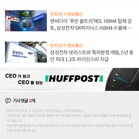
전자·전기·정보통신
엔비디아 '루빈 울트라'에도 HBM4 탑재 검
토, 삼성전자·SK하이닉스 HBM4 수율에 주
도권 갈린다
전자·전기·정보통신
삼성전자 넷리스트와 특허분쟁 매듭, 5년 동
안 최대 1.3조 라이선스비 지급
기사댓글
0
개
200자까지 쓰실 수 있습니다. (현재 0 byte / 최대 400byte)
저작권 등 다른 사람의 권리를 침해하거나 명예를 훼손하는 댓글은 관련 법률에 의해 제재를 받을
수 있습니다.
타인에게 불쾌감을 주는 욕설 등 비하하는 단어가 내용에 포함되거나 인신공격성 글은 관리자의 판
단에 의해 삭제 합니다.