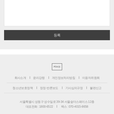
PC버전
회사소개
윤리강령
개인정보처리방침
이용자위원회
청소년보호정책
정정·반론보도
기사심의규정
불편신고
서울특별시 성동구 성수일로 39-34 서울숲더스페이스 12층
대표전화 : 1800-6522
팩스 : 070-4015-8658