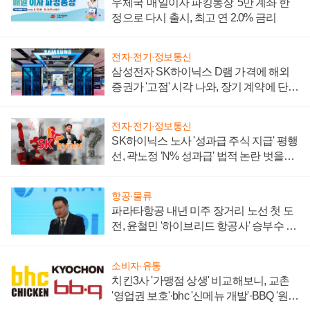
우체국 '매일이자 파킹통장' 5만 계좌 한
정으로 다시 출시, 최고 연 2.0% 금리
전자·전기·정보통신
삼성전자 SK하이닉스 D램 가격에 해외
증권가 '고점' 시각 나와, 장기 계약에 단점
부각
전자·전기·정보통신
SK하이닉스 노사 '성과급 주식 지급' 평행
선, 곽노정 'N% 성과급' 법적 논란 벗을지
주목
항공·물류
파라타항공 내년 미주 장거리 노선 첫 도
전, 윤철민 '하이브리드 항공사' 승부수 통
할까
소비자·유통
치킨3사 '가맹점 상생' 비교해보니, 교촌
'영업권 보호'·bhc '신메뉴 개발'·BBQ '원가