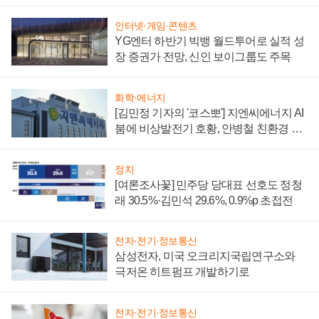
부담'
인터넷·게임·콘텐츠
YG엔터 하반기 빅뱅 월드투어로 실적 성
장 증권가 전망, 신인 보이그룹도 주목
화학·에너지
[김민정 기자의 '코스뽀'] 지엔씨에너지 AI
붐에 비상발전기 호황, 안병철 친환경 에
너지 발전전문기업 향한다
정치
[여론조사꽃] 민주당 당대표 선호도 정청
래 30.5%·김민석 29.6%, 0.9%p 초접전
전자·전기·정보통신
삼성전자, 미국 오크리지국립연구소와
극저온 히트펌프 개발하기로
전자·전기·정보통신