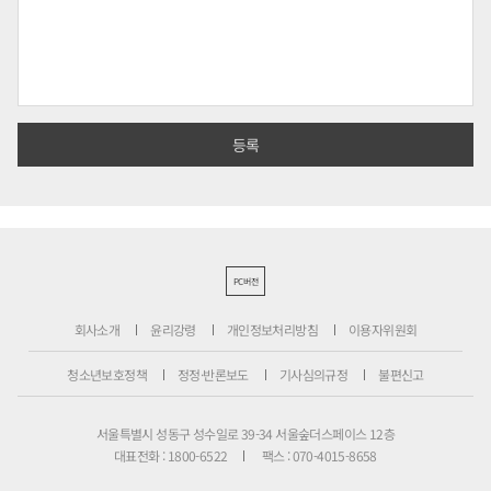
PC버전
회사소개
윤리강령
개인정보처리방침
이용자위원회
청소년보호정책
정정·반론보도
기사심의규정
불편신고
서울특별시 성동구 성수일로 39-34 서울숲더스페이스 12층
대표전화 : 1800-6522
팩스 : 070-4015-8658