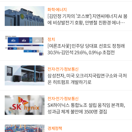
화학·에너지
[김민정 기자의 '코스뽀'] 지엔씨에너지 AI 붐
에 비상발전기 호황, 안병철 친환경 에너지
발전전문기업 향한다
정치
[여론조사꽃] 민주당 당대표 선호도 정청래
30.5%·김민석 29.6%, 0.9%p 초접전
전자·전기·정보통신
삼성전자, 미국 오크리지국립연구소와 극저
온 히트펌프 개발하기로
전자·전기·정보통신
SK하이닉스 통합노조 설립 움직임 본격화,
성과급 체계 불만에 3500명 결집
경제정책