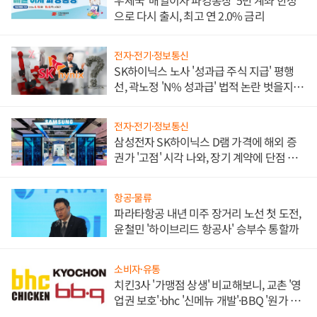
우체국 '매일이자 파킹통장' 5만 계좌 한정
으로 다시 출시, 최고 연 2.0% 금리
전자·전기·정보통신
SK하이닉스 노사 '성과급 주식 지급' 평행
선, 곽노정 'N% 성과급' 법적 논란 벗을지 주
목
전자·전기·정보통신
삼성전자 SK하이닉스 D램 가격에 해외 증
권가 '고점' 시각 나와, 장기 계약에 단점 부
각
항공·물류
파라타항공 내년 미주 장거리 노선 첫 도전,
윤철민 '하이브리드 항공사' 승부수 통할까
소비자·유통
치킨3사 '가맹점 상생' 비교해보니, 교촌 '영
업권 보호'·bhc '신메뉴 개발'·BBQ '원가 부
담'