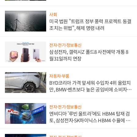
사회
미국 법원 "트럼프 정부 풍력 프로젝트 동결
조치는 위법", 해제 명령 내려
전자·전기·정보통신
삼성전자, 갤럭시Z 폴드8 사전예약 개통 8
월31일까지 연장
자동차·부품
BYD코리아 가격 앞세워 수입차 4위 올랐지
만, BMW·벤츠보다 높은 공임비에 소비자
불만 폭발
전자·전기·정보통신
엔비디아 '루빈 울트라'에도 HBM4 탑재 검
토, 삼성전자·SK하이닉스 HBM4 수율에 주
도권 갈린다