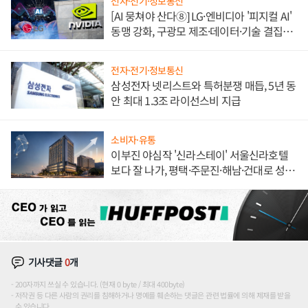
전자·전기·정보통신
[AI 뭉쳐야 산다⑧] LG·엔비디아 '피지컬 AI'
동맹 강화, 구광모 제조·데이터·기술 결집
해 종합 로보틱스 기업으로
전자·전기·정보통신
삼성전자 넷리스트와 특허분쟁 매듭, 5년 동
안 최대 1.3조 라이선스비 지급
소비자·유통
이부진 야심작 '신라스테이' 서울신라호텔
보다 잘 나가, 평택·주문진·해남·건대로 성
장판 더 넓힌다
기사댓글
0
개
200자까지 쓰실 수 있습니다. (현재 0 byte / 최대 400byte)
저작권 등 다른 사람의 권리를 침해하거나 명예를 훼손하는 댓글은 관련 법률에 의해 제재를 받을
수 있습니다.