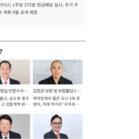
이닉스 1주당 375원 현금배당 실시, 추가 주
 계획 9월 공개 예정
?
통령실 민정수석비
김정균 보령 및 보령홀딩스 대
 출신, 공소청·중수
제약업계의 젊은 오너 3세 경
표이사 사장
두고 검찰개혁 완수
영자, 미래 먹거리 '우주와 헬
년]
스케어' 공들여 [2026년]