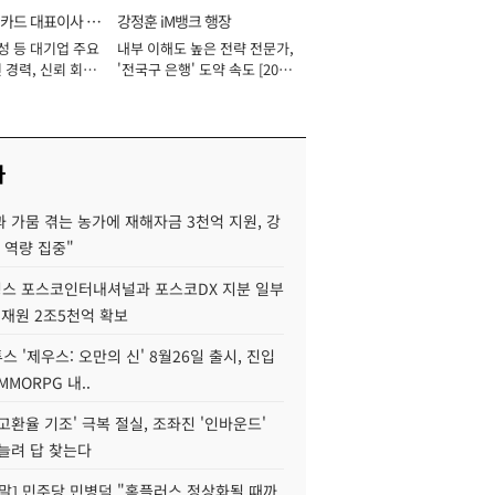
카드 대표이사 사
강정훈 iM뱅크 행장
성 등 대기업 주요
내부 이해도 높은 전략 전문가,
 경력, 신뢰 회복
'전국구 은행' 도약 속도 [2026
[2026년]
년]
사
 가뭄 겪는 농가에 재해자금 3천억 지원, 강
 역량 집중"
스 포스코인터내셔널과 포스코DX 지분 일부
 재원 2조5천억 확보
투스 '제우스: 오만의 신' 8월26일 출시, 진입
MMORPG 내..
고환율 기조' 극복 절실, 조좌진 '인바운드'
늘려 답 찾는다
정말] 민주당 민병덕 "홈플러스 정상화될 때까