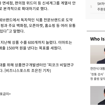
면세점, 편의점 위드미 등 신세계그룹 계열사 안
SK하
5
로 본격적으로 확대하기로 했다.
주환원
자체브랜드에서 독자적인 식품 전문브랜드로 도약
핑과 주요 백화점, 오픈마켓, 홈쇼핑 등 여러 유통
있다”고 말했다.
Who Is
 지난해 상품 수를 600개까지 늘렸다. 이마트는
매출 1500억 원을 낸다는 목표를 세웠다.
대를 위해 상품연구개발센터인 ‘피코크 비밀연구
한찬식 대
다. [비즈니스포스트 조은진 기자]
'정통 검사'
서관
청 출범 앞
맡아 [2026
배포금지>