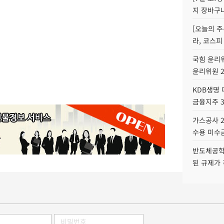
지 장바구
[오늘의 주
라, 코스피
국힘 윤리위
윤리위원 
KDB생명
금융지주 
가스공사 2
수용 미수금
반도체공학
된 규제가 