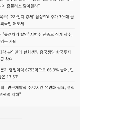
니에 홈플러스 담아달라"
목주] '2차전지 강세' 삼성SDI 주가 7%대 올
 외국인 매도세..
 '돌려차기 발언' 서범수·진종오 징계 착수,
2명은 사퇴
 매각 본입찰에 한화생명 흥국생명 한국투자
3곳 참여
분기 영업이익 6753억으로 66.9% 늘어, 민
은 13.5조
회 "연구개발직 주52시간 유연화 필요, 경직
경쟁력 저해"