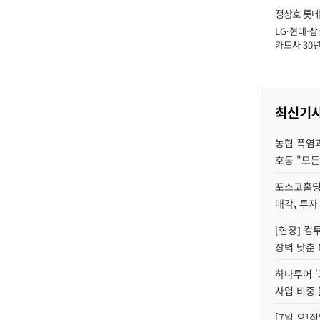
정상호 롯데
LG·현대·삼
장
카드사 30년
에 '초집중' 
최신기
농협 폭염과
호동 "모든
포스코홀딩
매각, 투자
[현장] 컴
장벽 낮춘 
하나투어 '
사업 비중 
[7일 오!