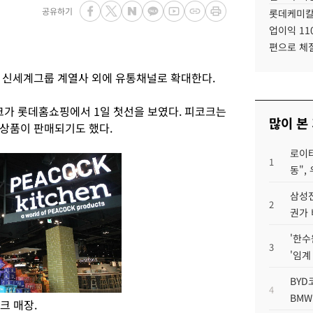
공유하기
롯데케미칼
업이익 11
편으로 체
 신세계그룹 계열사 외에 유통채널로 확대한다.
가 롯데홈쇼핑에서 1일 첫선을 보였다. 피코크는
많이 본
상품이 판매되기도 했다.
로이터
1
동",
삼성전
2
권가 
'한수
3
'임계
BYD
4
BMW
크 매장.