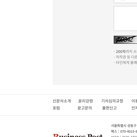
-
200자
까지 쓰실
- 저작권 등 
- 타인에게 불
신문사소개
윤리강령
기사심의규정
이
포럼
광고문의
불편신고
서울특별시 성동구 성
팩스 : 070-4015-
ISSN : 2636-171