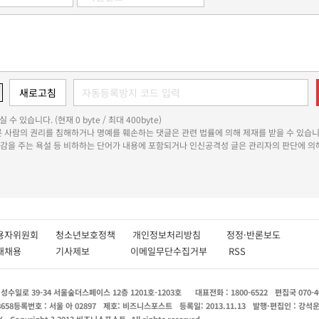
 수 있습니다. (현재 0 byte / 최대 400byte)
다른 사람의 권리를 침해하거나 명예를 훼손하는 댓글은 관련 법률에 의해 제재를 받을 수 있습니
쾌감을 주는 욕설 등 비하하는 단어가 내용에 포함되거나 인신공격성 글은 관리자의 판단에 의해
용자위원회
청소년보호정책
개인정보처리방침
정정·반론보도
인재채용
기사제보
이메일무단수집거부
RSS
수일로 39-34 서울숲더스페이스 12층 1201호-1203호
대표전화 : 1800-6522
편집국 070-4
8658
등록번호 : 서울 아 02897
제호: 비즈니스포스트
등록일: 2013.11.13
발행·편집인 : 강석
X
Copyright ? 2013 비즈니스포스트. All rights reserved.