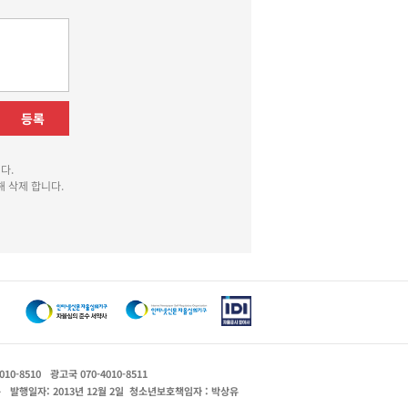
등록
다.
 삭제 합니다.
010-8510
광고국 070-4010-8511
운
발행일자: 2013년 12월 2일
청소년보호책임자 : 박상유