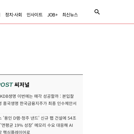
제
정치·사회
인사이트
JOB+
최신뉴스
씨저널
POST
' KDB생명 이번에는 매각 성공할까 : 본입찰
명 흥국생명 한국금융지주가 최종 인수제안서
 '용인 D램-청주 낸드' 신규 팹 건설에 54조
 '연평균 19% 성장' 메모리 수요 대응해 AI
장 핵심플레이어로