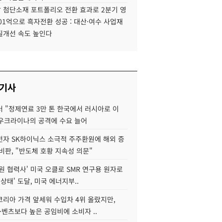
 첨단소재 포트폴리오 전환 효과로 2분기 영
01억으로 흑자전환 성공 : 대산·여수 사업재
질개선 속도 높인다
 기사
 "정제연료 3만 톤 한국에서 러시아로 이
 우크라이나의 공격에 수요 늘어
자 SK하이닉스 소극적 주주환원에 해외 증
비판, "반도체 호황 지속성 의문"
원 협력사' 미국 오클로 SMR 연구용 원자로
 상태' 도달, 미국 에너지부..
코리아 가격 앞세워 수입차 4위 올랐지만,
·벤츠보다 높은 공임비에 소비자 ..