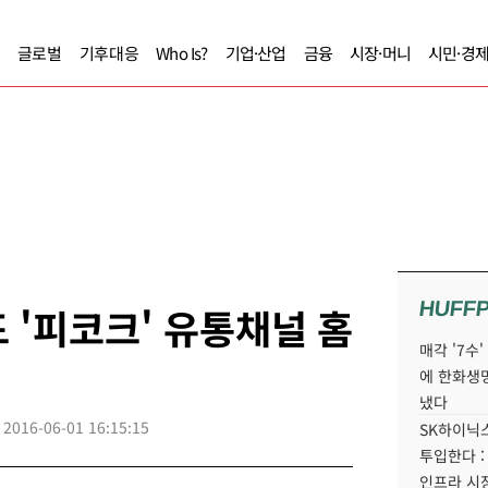
글로벌
기후대응
Who Is?
기업·산업
금융
시장·머니
시민·경
HUFF
 '피코크' 유통채널 홈
매각 '7수
에 한화생
냈다
2016-06-01 16:15:15
SK하이닉스
투입한다 :
인프라 시