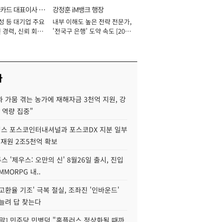
카드 대표이사 사
강정훈 iM뱅크 행장
성 등 대기업 주요
내부 이해도 높은 전략 전문가,
 경력, 신뢰 회복
'전국구 은행' 도약 속도 [2026
[2026년]
년]
사
 가뭄 겪는 농가에 재해자금 3천억 지원, 강
 역량 집중"
스 포스코인터내셔널과 포스코DX 지분 일부
 재원 2조5천억 확보
투스 '제우스: 오만의 신' 8월26일 출시, 진입
MMORPG 내..
고환율 기조' 극복 절실, 조좌진 '인바운드'
늘려 답 찾는다
정말] 민주당 민병덕 "홈플러스 정상화될 때까