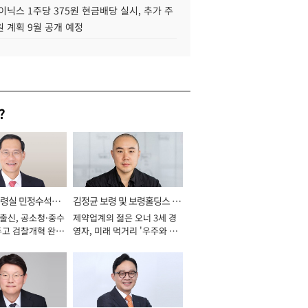
이닉스 1주당 375원 현금배당 실시, 추가 주
 계획 9월 공개 예정
?
통령실 민정수석비
김정균 보령 및 보령홀딩스 대
 출신, 공소청·중수
제약업계의 젊은 오너 3세 경
표이사 사장
두고 검찰개혁 완수
영자, 미래 먹거리 '우주와 헬
년]
스케어' 공들여 [2026년]