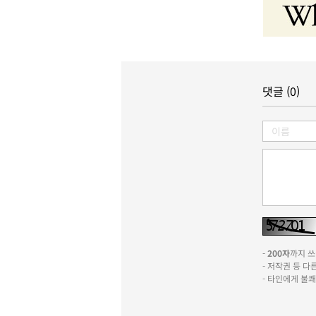
댓글 (0)
-
200자
까지 쓰실
- 저작권 등 
- 타인에게 불