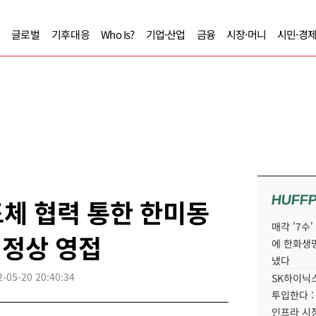
글로벌
기후대응
Who Is?
기업·산업
금융
시장·머니
시민·경
HUFF
체 협력 통한 한미동
매각 '7수
 정상 영접
에 한화생
냈다
2-05-20 20:40:34
SK하이닉스
투입한다 :
인프라 시