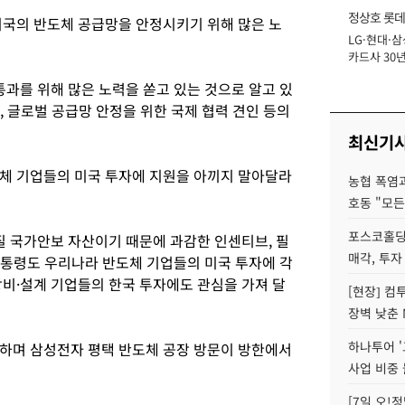
정상호 롯데
미국의 반도체 공급망을 안정시키기 위해 많은 노
LG·현대·삼
장
카드사 30년
에 '초집중' 
과를 위해 많은 노력을 쏟고 있는 것으로 알고 있
, 글로벌 공급망 안정을 위한 국제 협력 견인 등의
최신기
체 기업들의 미국 투자에 지원을 아끼지 말아달라
농협 폭염과
호동 "모든
포스코홀딩
질 국가안보 자산이기 때문에 과감한 인센티브, 필
매각, 투자
대통령도 우리나라 반도체 기업들의 미국 투자에 각
장비·설계 기업들의 한국 투자에도 관심을 가져 달
[현장] 컴
장벽 낮춘 
하나투어 '
하며 삼성전자 평택 반도체 공장 방문이 방한에서
사업 비중 
[7일 오!