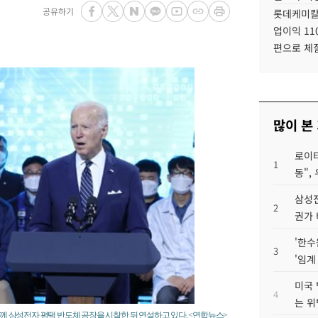
공유하기
롯데케미칼
업이익 11
편으로 체
많이 본
로이터
1
동",
삼성전
2
권가 
'한수
3
'임계
미국 
4
는 위
께 삼성전자 평택 반도체 공장을 시찰한 뒤 연설하고 있다. <연합뉴스>