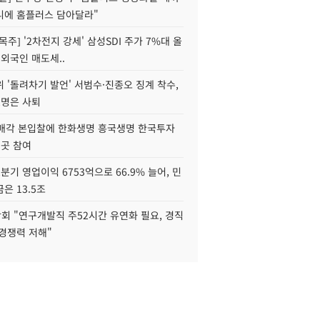
니에 홈플러스 담아달라"
목주] '2차전지 강세' 삼성SDI 주가 7%대 올
 외국인 매도세..
 '돌려차기 발언' 서범수·진종오 징계 착수,
2명은 사퇴
 매각 본입찰에 한화생명 흥국생명 한국투자
3곳 참여
분기 영업이익 6753억으로 66.9% 늘어, 민
은 13.5조
회 "연구개발직 주52시간 유연화 필요, 경직
경쟁력 저해"