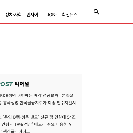
제
정치·사회
인사이트
JOB+
최신뉴스
씨저널
POST
' KDB생명 이번에는 매각 성공할까 : 본입찰
명 흥국생명 한국금융지주가 최종 인수제안서
 '용인 D램-청주 낸드' 신규 팹 건설에 54조
 '연평균 19% 성장' 메모리 수요 대응해 AI
장 핵심플레이어로