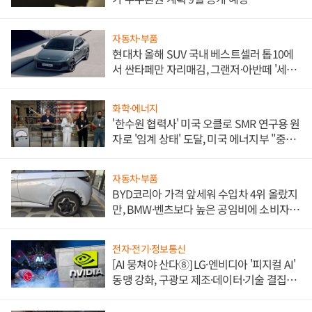
자동차·부품
현대차 올해 SUV 국내 베스트셀러 톱10에
서 싼타페만 자리매김, 그랜저·아반떼 '세단
쌍끌이'로 내수 방어
화학·에너지
'한수원 협력사' 미국 오클로 SMR 연구용 원
자로 '임계 상태' 도달, 미국 에너지부 "중요
한 이정표"
자동차·부품
BYD코리아 가격 앞세워 수입차 4위 올랐지
만, BMW·벤츠보다 높은 공임비에 소비자
불만 폭발
전자·전기·정보통신
[AI 뭉쳐야 산다⑧] LG·엔비디아 '피지컬 AI'
동맹 강화, 구광모 제조·데이터·기술 결집
해 종합 로보틱스 기업으로