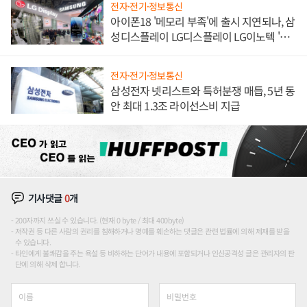
전자·전기·정보통신
아이폰18 '메모리 부족'에 출시 지연되나, 삼
성디스플레이 LG디스플레이 LG이노텍 '탈
애플' 수익 다각화 속도
전자·전기·정보통신
삼성전자 넷리스트와 특허분쟁 매듭, 5년 동
안 최대 1.3조 라이선스비 지급
기사댓글
0
개
200자까지 쓰실 수 있습니다. (현재 0 byte / 최대 400byte)
저작권 등 다른 사람의 권리를 침해하거나 명예를 훼손하는 댓글은 관련 법률에 의해 제재를 받을
수 있습니다.
타인에게 불쾌감을 주는 욕설 등 비하하는 단어가 내용에 포함되거나 인신공격성 글은 관리자의 판
단에 의해 삭제 합니다.