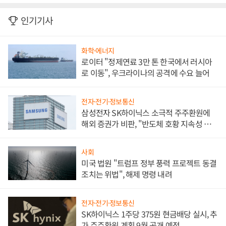
인기기사
화학·에너지
로이터 "정제연료 3만 톤 한국에서 러시아
로 이동", 우크라이나의 공격에 수요 늘어
전자·전기·정보통신
삼성전자 SK하이닉스 소극적 주주환원에
해외 증권가 비판, "반도체 호황 지속성 의
문"
사회
미국 법원 "트럼프 정부 풍력 프로젝트 동결
조치는 위법", 해제 명령 내려
전자·전기·정보통신
SK하이닉스 1주당 375원 현금배당 실시, 추
가 주주환원 계획 9월 공개 예정