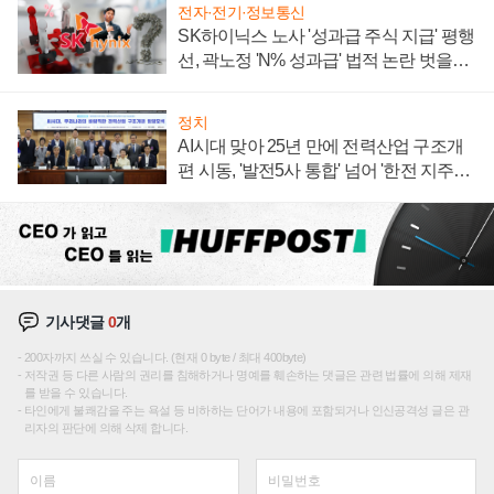
전자·전기·정보통신
SK하이닉스 노사 '성과급 주식 지급' 평행
선, 곽노정 'N% 성과급' 법적 논란 벗을지
주목
정치
AI시대 맞아 25년 만에 전력산업 구조개
편 시동, '발전5사 통합' 넘어 '한전 지주사'
재편론도
기사댓글
0
개
200자까지 쓰실 수 있습니다. (현재 0 byte / 최대 400byte)
저작권 등 다른 사람의 권리를 침해하거나 명예를 훼손하는 댓글은 관련 법률에 의해 제재
를 받을 수 있습니다.
타인에게 불쾌감을 주는 욕설 등 비하하는 단어가 내용에 포함되거나 인신공격성 글은 관
리자의 판단에 의해 삭제 합니다.