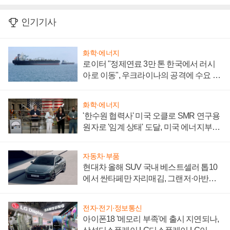
인기기사
화학·에너지
로이터 "정제연료 3만 톤 한국에서 러시
아로 이동", 우크라이나의 공격에 수요 늘
어
화학·에너지
'한수원 협력사' 미국 오클로 SMR 연구용
원자로 '임계 상태' 도달, 미국 에너지부
"중요한 이정표"
자동차·부품
현대차 올해 SUV 국내 베스트셀러 톱10
에서 싼타페만 자리매김, 그랜저·아반떼
'세단 쌍끌이'로 내수 방어
전자·전기·정보통신
아이폰18 '메모리 부족'에 출시 지연되나,