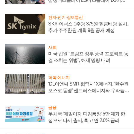
삼성디스플레이 LG디스플레이 LG이노
텍 '탈애플' 수익 다각화 속도
전자·전기·정보통신
SK하이닉스 1주당 375원 현금배당 실시,
추가 주주환원 계획 9월 공개 예정
사회
미국 법원 "트럼프 정부 풍력 프로젝트 동
결 조치는 위법", 해제 명령 내려
화학·에너지
'DL이앤씨 SMR 협력사' X에너지, '한수원
포스코 동맹' 센트러스에너지와 우라늄
계약 체결
금융
우체국 '매일이자 파킹통장' 5만 계좌 한
정으로 다시 출시, 최고 연 2.0% 금리