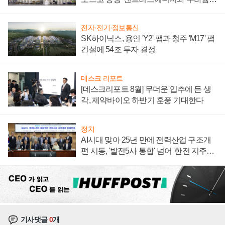
계약 체결
전자·전기·정보통신
SK하이닉스, 용인 'Y2' 팹과 청주 'M17' 팹
건설에 54조 투자 결정
데스크 리포트
[데스크리포트 8월] 무더운 입추에 든 생
각, 제약바이오 하반기 훈풍 기대한다
정치
AI시대 맞아 25년 만에 전력산업 구조개
편 시동, '발전5사 통합' 넘어 '한전 지주사'
재편론도
기사댓글
0
개