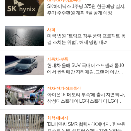
전자·전기·정보통신
SK하이닉스 1주당 375원 현금배당 실시,
추가 주주환원 계획 9월 공개 예정
사회
미국 법원 "트럼프 정부 풍력 프로젝트 동
결 조치는 위법", 해제 명령 내려
자동차·부품
현대차 올해 SUV 국내 베스트셀러 톱10
에서 싼타페만 자리매김, 그랜저·아반떼
'세단 쌍끌이'로 내수 방어
전자·전기·정보통신
아이폰18 '메모리 부족'에 출시 지연되나,
삼성디스플레이 LG디스플레이 LG이노
텍 '탈애플' 수익 다각화 속도
화학·에너지
'DL이앤씨 SMR 협력사' X에너지, '한수원
포스코 동맹' 센트러스에너지와 우라늄