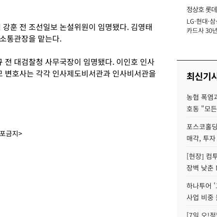
정상호 롯데
LG·현대·삼
장
강훈 전 조선일보 논설위원이 임명됐다. 김영태
카드사 30년
민소통관장을 맡는다.
에 '초집중' 
 전 대검찰청 사무국장이 임명됐다. 이인호 인사
모 변호사는 각각 인사제도비서관과 인사비서관을
최신기
농협 폭염과
호동 "모든
포스코홀딩
배포금지>
매각, 투자
[현장] 컴
장벽 낮춘 
하나투어 '
사업 비중 
[7일 오!