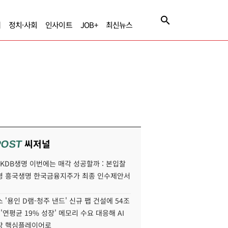
제
정치·사회
인사이트
JOB+
최신뉴스
씨저널
POST
' KDB생명 이번에는 매각 성공할까 : 본입찰
명 흥국생명 한국금융지주가 최종 인수제안서
 '용인 D램-청주 낸드' 신규 팹 건설에 54조
 '연평균 19% 성장' 메모리 수요 대응해 AI
장 핵심플레이어로