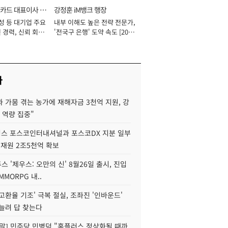
카드 대표이사 사
강정훈 iM뱅크 행장
성 등 대기업 주요
내부 이해도 높은 전략 전문가,
 경력, 신뢰 회복
'전국구 은행' 도약 속도 [2026
[2026년]
년]
사
 가뭄 겪는 농가에 재해자금 3천억 지원, 강
 역량 집중"
스 포스코인터내셔널과 포스코DX 지분 일부
 재원 2조5천억 확보
투스 '제우스: 오만의 신' 8월26일 출시, 진입
MMORPG 내..
고환율 기조' 극복 절실, 조좌진 '인바운드'
늘려 답 찾는다
정말] 민주당 민병덕 "홈플러스 정상화될 때까