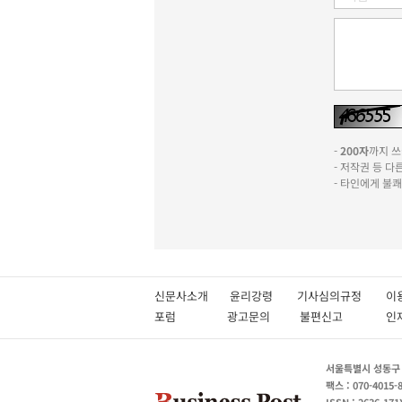
-
200자
까지 쓰실
- 저작권 등 
- 타인에게 불
신문사소개
윤리강령
기사심의규정
이
포럼
광고문의
불편신고
서울특별시 성동구 성
팩스 : 070-4015-
ISSN : 2636-171