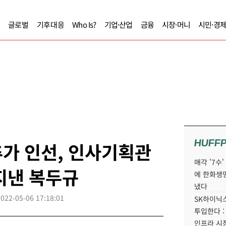
글로벌
기후대응
Who Is?
기업·산업
금융
시장·머니
시민·경
HUFF
가 인선, 인사기획관
매각 '7수
지낸 복두규
에 한화생
냈다
2022-05-06 17:18:01
SK하이닉스
투입한다 :
인프라 시