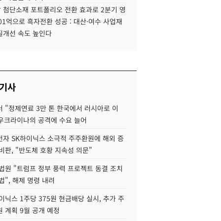
 첨단소재 포트폴리오 전환 효과로 2분기 영
01억으로 흑자전환 성공 : 대산·여수 사업재
질개선 속도 높인다
 기사
 "정제연료 3만 톤 한국에서 러시아로 이
 우크라이나의 공격에 수요 늘어
자 SK하이닉스 소극적 주주환원에 해외 증
비판, "반도체 호황 지속성 의문"
법원 "트럼프 정부 풍력 프로젝트 동결 조치
법", 해제 명령 내려
이닉스 1주당 375원 현금배당 실시, 추가 주
 계획 9월 공개 예정