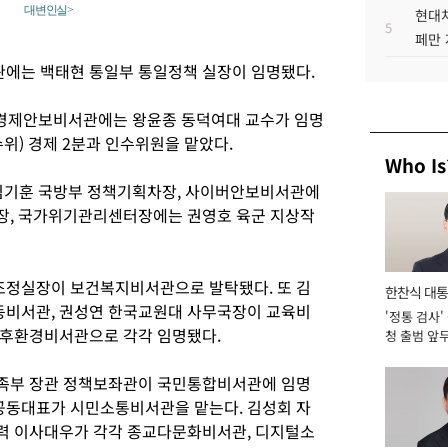
대변인실>
현대차
5
페만 
에는 백태현 통일부 통일정책 실장이 임명됐다.
 경제안보비서관에는 왕윤종 동덕여대 교수가 임명
위) 경제 2분과 인수위원을 맡았다.
Who Is
임기훈 국방부 정책기획차장, 사이버안보비서관에
장, 국가위기관리센터장에는 권영호 육군 지상작
정실장이 보건복지비서관으로 발탁됐다. 또 김
한찬식 대
비서관, 권성연 한국교원대 사무국장이 교육비
'정통 검사'
서관
기후환경비서관으로 각각 임명됐다.
청 출범 앞
맡아 [2026
족부 장관 정책보좌관이 국민통합비서관에 임명
동대표가 시민소통비서관을 맡는다. 김성회 자
력 이사대우가 각각 종교다문화비서관, 디지털소