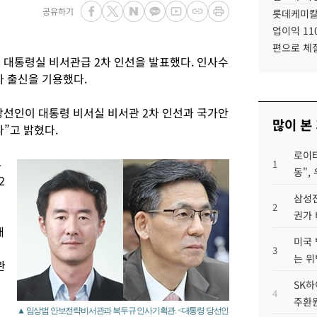
공유하기
롯데케미칼
업이익 11
편으로 체
대통령실 비서관급 2차 인선을 발표했다. 인사수
 출신을 기용했다.
당선인이 대통령 비서실 비서관 2차 인선과 국가안
많이 본
다”고 밝혔다.
로이터
4
1
동",
2
삼성전
2
권가 
개
미국 
3
는 위
관
SK하
4
주환원
▲ 임상범 안보전략비서관과 복두규 인사기획관. <대통령 당선인