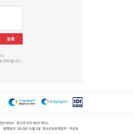
등록
다.
 삭제 합니다.
010-8510
광고국 070-4010-8511
운
발행일자: 2013년 12월 2일
청소년보호책임자 : 박상유