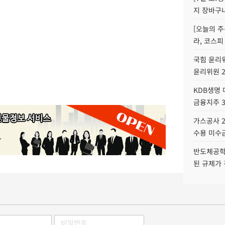
지 장바구
[오늘의 주
라, 코스피
국힘 윤리위
윤리위원 
KDB생명
금융지주 
가스공사 2
수용 미수금
반도체공학
된 규제가 