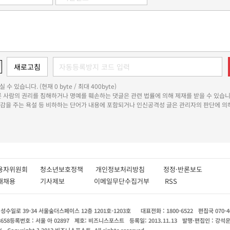
 수 있습니다. (현재 0 byte / 최대 400byte)
다른 사람의 권리를 침해하거나 명예를 훼손하는 댓글은 관련 법률에 의해 제재를 받을 수 있습니
쾌감을 주는 욕설 등 비하하는 단어가 내용에 포함되거나 인신공격성 글은 관리자의 판단에 의해
용자위원회
청소년보호정책
개인정보처리방침
정정·반론보도
인재채용
기사제보
이메일무단수집거부
RSS
수일로 39-34 서울숲더스페이스 12층 1201호-1203호
대표전화 : 1800-6522
편집국 070-4
8658
등록번호 : 서울 아 02897
제호: 비즈니스포스트
등록일: 2013.11.13
발행·편집인 : 강석
X
Copyright ? 2013 비즈니스포스트. All rights reserved.