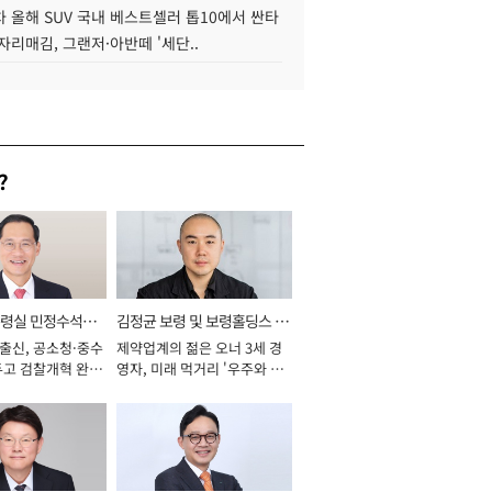
 올해 SUV 국내 베스트셀러 톱10에서 싼타
자리매김, 그랜저·아반떼 '세단..
?
통령실 민정수석비
김정균 보령 및 보령홀딩스 대
 출신, 공소청·중수
제약업계의 젊은 오너 3세 경
표이사 사장
두고 검찰개혁 완수
영자, 미래 먹거리 '우주와 헬
년]
스케어' 공들여 [2026년]