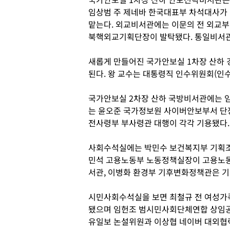
임상범 주 제네바 한국대표부 차석대사가
맡는다. 외교비서관에는 이문의 전 외교부
북핵외교기획단장이 발탁됐다. 통일비서관
새롭게 만들어진 국가안보실 1차장 산하
된다. 왕 교수는 대통령직 인수위원회(인수
국가안보실 2차장 산하 국방비서관에는 
는 윤오준 국가정보원 사이버안보부서 단
전사령부 부사령관 대행이 각각 기용됐다.
사회수석실에는 박민수 보건복지부 기획조
민석 고용노동부 노동정책실장이 고용노동
서관, 이병화 환경부 기후변화정책관은 
시민사회수석실을 보면 최철규 전 여성가
됐으며 임헌조 범시민사회단체연합 상임공
유일보 논설위원과 이상협 네이버 대외협