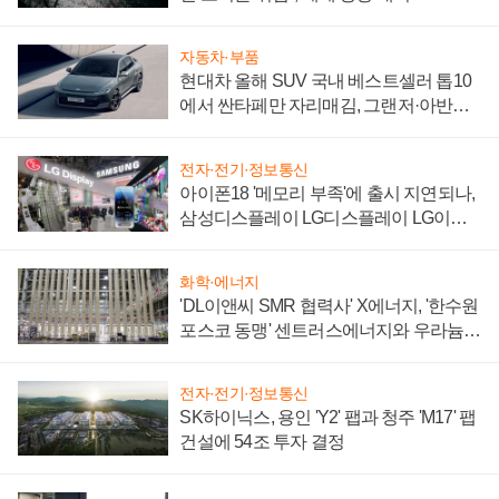
자동차·부품
현대차 올해 SUV 국내 베스트셀러 톱10
에서 싼타페만 자리매김, 그랜저·아반떼
'세단 쌍끌이'로 내수 방어
전자·전기·정보통신
아이폰18 '메모리 부족'에 출시 지연되나,
삼성디스플레이 LG디스플레이 LG이노
텍 '탈애플' 수익 다각화 속도
화학·에너지
'DL이앤씨 SMR 협력사' X에너지, '한수원
포스코 동맹' 센트러스에너지와 우라늄
계약 체결
전자·전기·정보통신
SK하이닉스, 용인 'Y2' 팹과 청주 'M17' 팹
건설에 54조 투자 결정