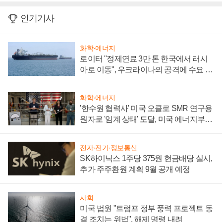
인기기사
화학·에너지
로이터 "정제연료 3만 톤 한국에서 러시
아로 이동", 우크라이나의 공격에 수요 늘
어
화학·에너지
'한수원 협력사' 미국 오클로 SMR 연구용
원자로 '임계 상태' 도달, 미국 에너지부
"중요한 이정표"
전자·전기·정보통신
SK하이닉스 1주당 375원 현금배당 실시,
추가 주주환원 계획 9월 공개 예정
사회
미국 법원 "트럼프 정부 풍력 프로젝트 동
결 조치는 위법", 해제 명령 내려