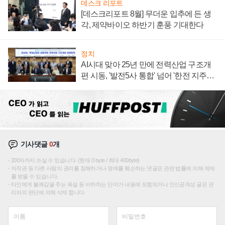
데스크 리포트
[데스크리포트 8월] 무더운 입추에 든 생
각, 제약바이오 하반기 훈풍 기대한다
정치
AI시대 맞아 25년 만에 전력산업 구조개
편 시동, '발전5사 통합' 넘어 '한전 지주사'
재편론도
기사댓글
0
개
200자까지 쓰실 수 있습니다. (현재 0 byte / 최대 400byte)
저작권 등 다른 사람의 권리를 침해하거나 명예를 훼손하는 댓글은 관련 법률에 의해 제재
를 받을 수 있습니다.
타인에게 불쾌감을 주는 욕설 등 비하하는 단어가 내용에 포함되거나 인신공격성 글은 관
리자의 판단에 의해 삭제 합니다.