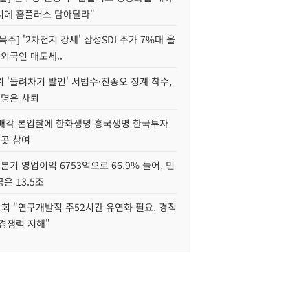
니에 홈플러스 담아달라"
목주] '2차전지 강세' 삼성SDI 주가 7%대 올
 외국인 매도세..
 '돌려차기 발언' 서범수·진종오 징계 착수,
2명은 사퇴
 매각 본입찰에 한화생명 흥국생명 한국투자
3곳 참여
분기 영업이익 6753억으로 66.9% 늘어, 민
은 13.5조
회 "연구개발직 주52시간 유연화 필요, 경직
경쟁력 저해"