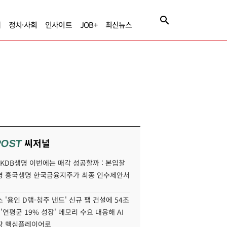
제
정치·사회
인사이트
JOB+
최신뉴스
씨저널
POST
' KDB생명 이번에는 매각 성공할까 : 본입찰
명 흥국생명 한국금융지주가 최종 인수제안서
 '용인 D램-청주 낸드' 신규 팹 건설에 54조
 '연평균 19% 성장' 메모리 수요 대응해 AI
장 핵심플레이어로