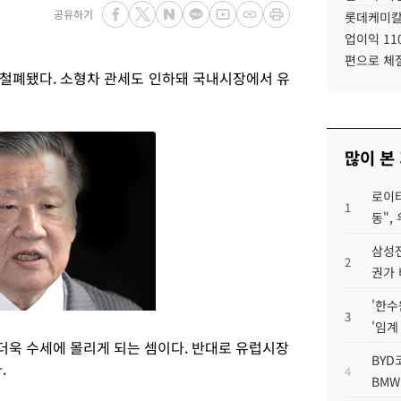
공유하기
롯데케미칼
업이익 11
편으로 체
가 철폐됐다. 소형차 관세도 인하돼 국내시장에서 유
많이 본
로이터
1
동",
삼성전
2
권가 
'한수
3
'임계
욱 수세에 몰리게 되는 셈이다. 반대로 유럽시장
BYD
.
4
BMW