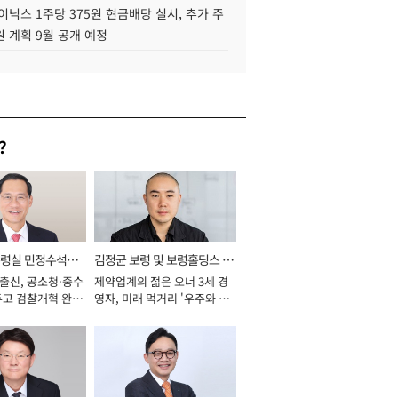
이닉스 1주당 375원 현금배당 실시, 추가 주
 계획 9월 공개 예정
?
통령실 민정수석비
김정균 보령 및 보령홀딩스 대
 출신, 공소청·중수
제약업계의 젊은 오너 3세 경
표이사 사장
두고 검찰개혁 완수
영자, 미래 먹거리 '우주와 헬
년]
스케어' 공들여 [2026년]