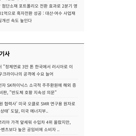
 첨단소재 포트폴리오 전환 효과로 2분기 영
01억으로 흑자전환 성공 : 대산·여수 사업재
질개선 속도 높인다
 기사
 "정제연료 3만 톤 한국에서 러시아로 이
 우크라이나의 공격에 수요 늘어
자 SK하이닉스 소극적 주주환원에 해외 증
비판, "반도체 호황 지속성 의문"
원 협력사' 미국 오클로 SMR 연구용 원자로
 상태' 도달, 미국 에너지부..
코리아 가격 앞세워 수입차 4위 올랐지만,
·벤츠보다 높은 공임비에 소비자 ..