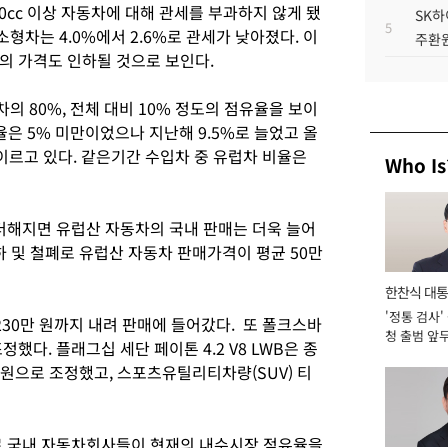
500cc 이상 자동차에 대해 관세를 부과하지 않게 됐
SK하
5
만 소형차는 4.0%에서 2.6%로 관세가 낮아졌다. 이
주환원
의 가격도 인하될 것으로 보인다.
 80%, 전체 대비 10% 정도의 점유율을 보이
점유율은 5% 미만이었으나 지난해 9.5%로 늘었고 올
 이르고 있다. 같은기간 수입차 중 유럽차 비율은
Who Is
 더해지면 유럽산 자동차의 국내 판매는 더욱 늘어
하 및 철폐로 유럽산 자동차 판매가격이 평균 50만
한찬식 대
'정통 검사'
서관
30만 원까지 내려 판매에 들어갔다. 또 폴크스바
청 출범 앞
했다. 플래그십 세단 페이톤 4.2 V8 LWB은 종
맡아 [2026
만 원으로 조정했고, 스포츠유틸리티차량(SUV) 티
로 국내 자동차회사들이 현재의 내수시장 점유율을