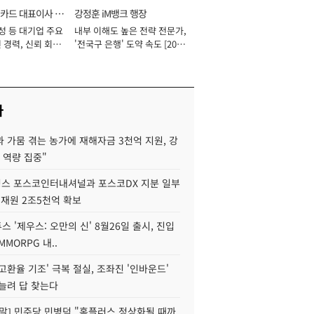
카드 대표이사 사
강정훈 iM뱅크 행장
성 등 대기업 주요
내부 이해도 높은 전략 전문가,
 경력, 신뢰 회복
'전국구 은행' 도약 속도 [2026
[2026년]
년]
사
 가뭄 겪는 농가에 재해자금 3천억 지원, 강
 역량 집중"
스 포스코인터내셔널과 포스코DX 지분 일부
 재원 2조5천억 확보
투스 '제우스: 오만의 신' 8월26일 출시, 진입
MMORPG 내..
고환율 기조' 극복 절실, 조좌진 '인바운드'
늘려 답 찾는다
정말] 민주당 민병덕 "홈플러스 정상화될 때까