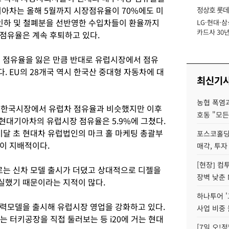
기아차는 올해 5월까지 시장점유율이 70%에도 미
정상호 롯데
 인하 및 철폐분을 선반영한 수입차들이 환율까지
LG·현대·삼
장
카드사 30년
점유율은 계속 후퇴하고 있다.
에 '초집중' 
서 점유율을 잃은 만큼 반대로 유럽시장에서 점유
 EU의 28개국 역시 한국산 중대형 자동차에 대
최신기
농협 폭염과
년 한국시장에서 유럽차 점유율과 비슷했지만 이후
호동 "모든
현대기아차의 유럽시장 점유율은 5.9%에 그쳤다.
이달 초 현대차 유럽법인의 마크 홀 마케팅 총괄부
포스코홀딩
이 지배적이다.
매각, 투자
[현장] 컴
는 신차 모델 출시가 더뎠고 상대적으로 디젤을
장벽 낮춘 
실했기 때문이라는 지적이 많다.
하나투어 '
 주력모델을 출시해 유럽시장 영업을 강화하고 있다.
사업 비중 
는 터키공장을 직접 둘러보는 등 i20에 거는 현대
[7일 오!