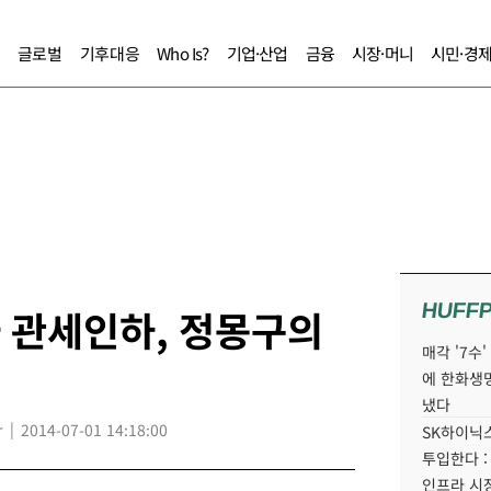
글로벌
기후대응
Who Is?
기업·산업
금융
시장·머니
시민·경
HUFF
차 관세인하, 정몽구의
매각 '7수
에 한화생
냈다
r
2014-07-01 14:18:00
SK하이닉스
투입한다 :
인프라 시