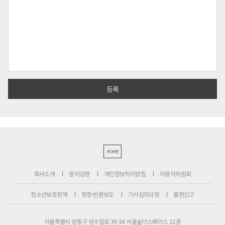
PC버전
회사소개
윤리강령
개인정보처리방침
이용자위원회
청소년보호정책
정정·반론보도
기사심의규정
불편신고
서울특별시 성동구 성수일로 39-34 서울숲더스페이스 12층