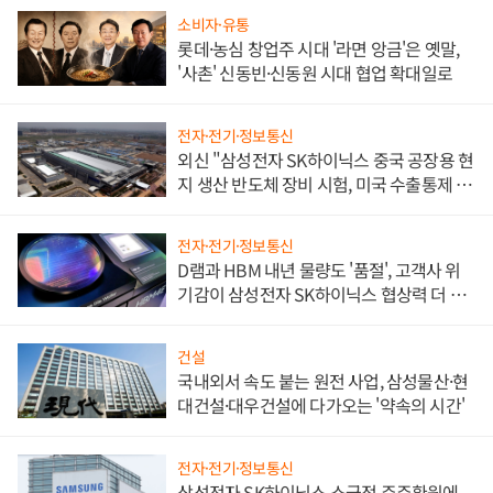
소비자·유통
롯데·농심 창업주 시대 '라면 앙금'은 옛말,
'사촌' 신동빈·신동원 시대 협업 확대일로
전자·전기·정보통신
외신 "삼성전자 SK하이닉스 중국 공장용 현
지 생산 반도체 장비 시험, 미국 수출통제 대
비"
전자·전기·정보통신
D램과 HBM 내년 물량도 '품절', 고객사 위
기감이 삼성전자 SK하이닉스 협상력 더 키
워
건설
국내외서 속도 붙는 원전 사업, 삼성물산·현
대건설·대우건설에 다가오는 '약속의 시간'
전자·전기·정보통신
삼성전자 SK하이닉스 소극적 주주환원에