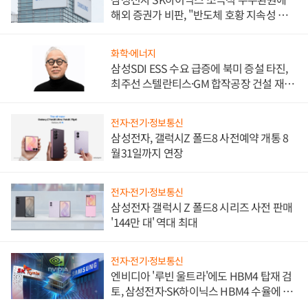
해외 증권가 비판, "반도체 호황 지속성 의
문"
화학·에너지
삼성SDI ESS 수요 급증에 북미 증설 타진,
최주선 스텔란티스·GM 합작공장 건설 재추
진하나
전자·전기·정보통신
삼성전자, 갤럭시Z 폴드8 사전예약 개통 8
월31일까지 연장
전자·전기·정보통신
삼성전자 갤럭시 Z 폴드8 시리즈 사전 판매
'144만 대' 역대 최대
전자·전기·정보통신
엔비디아 '루빈 울트라'에도 HBM4 탑재 검
토, 삼성전자·SK하이닉스 HBM4 수율에 주
도권 갈린다