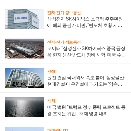
전자·전기·정보통신
삼성전자 SK하이닉스 소극적 주주환원
에 해외 증권가 비판, "반도체 호황 지속
성 의문"
전자·전기·정보통신
로이터 "삼성전자 SK하이닉스 중국 공장
용 현지 생산 반도체 장비 시험, 미국 수출
통제 대비"
건설
원전 건설 국내외서 속도 붙어, 삼성물산·
현대건설·대우건설에 다가오는 '약속의
시간'
사회
미국 법원 "트럼프 정부 풍력 프로젝트 동
결 조치는 위법", 해제 명령 내려
화학·에너지