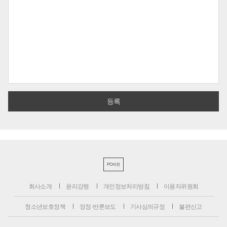
PC버전
회사소개
윤리강령
개인정보처리방침
이용자위원회
청소년보호정책
정정·반론보도
기사심의규정
불편신고