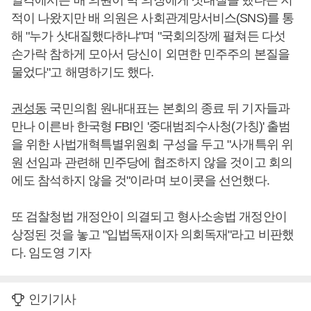
일각에서는 배 의원이 박 의장에게 삿대질을 했다는 지
적이 나왔지만 배 의원은 사회관계망서비스(SNS)를 통
해 "누가 삿대질했다하냐"며 "국회의장께 펼쳐든 다섯
손가락 참하게 모아서 당신이 외면한 민주주의 본질을
물었다"고 해명하기도 했다.
권성동
국민의힘 원내대표는 본회의 종료 뒤 기자들과
만나 이른바 한국형 FBI인 '중대범죄수사청(가칭)' 출범
을 위한 사법개혁특별위원회 구성을 두고 "사개특위 위
원 선임과 관련해 민주당에 협조하지 않을 것이고 회의
에도 참석하지 않을 것"이라며 보이콧을 선언했다.
또 검찰청법 개정안이 의결되고 형사소송법 개정안이
상정된 것을 놓고 "입법독재이자 의회독재"라고 비판했
다. 임도영 기자
인기기사