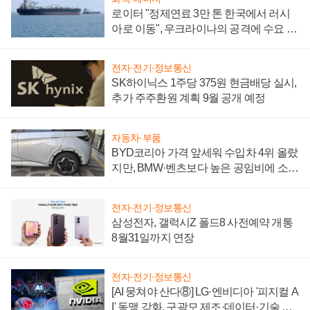
로이터 "정제연료 3만 톤 한국에서 러시
아로 이동", 우크라이나의 공격에 수요 늘
어
전자·전기·정보통신
SK하이닉스 1주당 375원 현금배당 실시,
추가 주주환원 계획 9월 공개 예정
자동차·부품
BYD코리아 가격 앞세워 수입차 4위 올랐
지만, BMW·벤츠보다 높은 공임비에 소비
자 불만 폭발
전자·전기·정보통신
삼성전자, 갤럭시Z 폴드8 사전예약 개통
8월31일까지 연장
전자·전기·정보통신
[AI 뭉쳐야 산다⑧] LG·엔비디아 '피지컬 A
I' 동맹 강화, 구광모 제조·데이터·기술 결