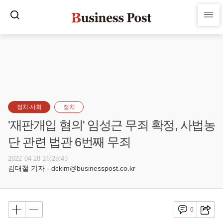
정치·사회
정치
'재판개입 혐의' 임성근 무죄 확정, 사법농
단 관련 법관 6번째 무죄
2022-04-28 16:28:43
김대철 기자 - dckim@businesspost.co.kr
0