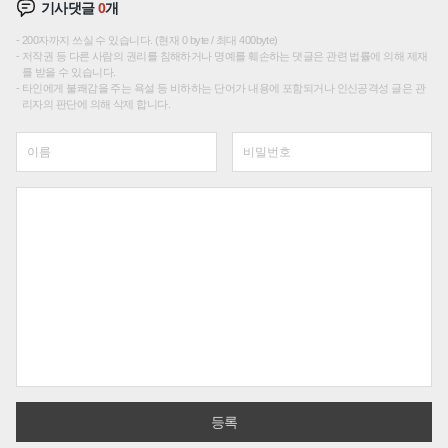
기사댓글
0
개
200자까지 쓰실 수 있습니다. (현재 0 byte / 최대 400byte)
저작권 등 다른 사람의 권리를 침해하거나 명예를 훼손하는 댓글은 관련 법률에 의해 제재
를 받을 수 있습니다.
타인에게 불쾌감을 주는 욕설 등 비하하는 단어가 내용에 포함되거나 인신공격성 글은 관
리자의 판단에 의해 삭제 합니다.