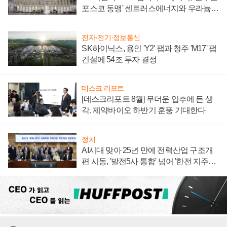
포스코 동맹' 센트러스에너지와 우라늄
계약 체결
전자·전기·정보통신
SK하이닉스, 용인 'Y2' 팹과 청주 'M17' 팹
건설에 54조 투자 결정
데스크 리포트
[데스크리포트 8월] 무더운 입추에 든 생
각, 제약바이오 하반기 훈풍 기대한다
정치
AI시대 맞아 25년 만에 전력산업 구조개
편 시동, '발전5사 통합' 넘어 '한전 지주사'
재편론도