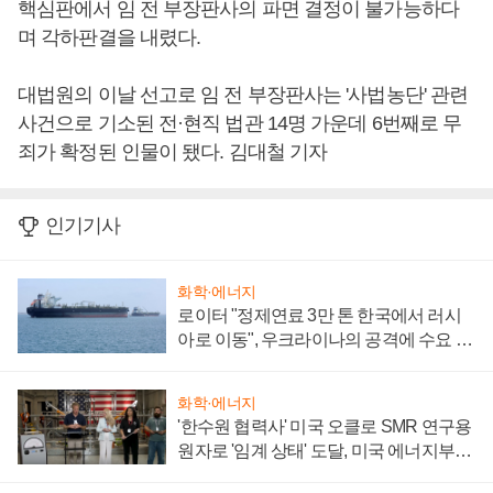
핵심판에서 임 전 부장판사의 파면 결정이 불가능하다
며 각하판결을 내렸다.
대법원의 이날 선고로 임 전 부장판사는 '사법농단' 관련
사건으로 기소된 전·현직 법관 14명 가운데 6번째로 무
죄가 확정된 인물이 됐다. 김대철 기자
인기기사
화학·에너지
로이터 "정제연료 3만 톤 한국에서 러시
아로 이동", 우크라이나의 공격에 수요 늘
어
화학·에너지
'한수원 협력사' 미국 오클로 SMR 연구용
원자로 '임계 상태' 도달, 미국 에너지부
"중요한 이정표"