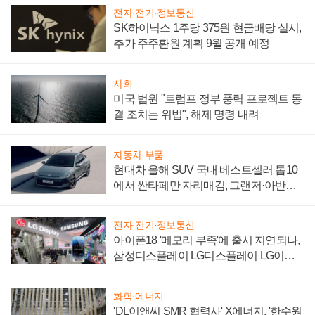
전자·전기·정보통신
SK하이닉스 1주당 375원 현금배당 실시,
추가 주주환원 계획 9월 공개 예정
사회
미국 법원 "트럼프 정부 풍력 프로젝트 동
결 조치는 위법", 해제 명령 내려
자동차·부품
현대차 올해 SUV 국내 베스트셀러 톱10
에서 싼타페만 자리매김, 그랜저·아반떼
'세단 쌍끌이'로 내수 방어
전자·전기·정보통신
아이폰18 '메모리 부족'에 출시 지연되나,
삼성디스플레이 LG디스플레이 LG이노
텍 '탈애플' 수익 다각화 속도
화학·에너지
'DL이앤씨 SMR 협력사' X에너지, '한수원