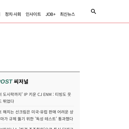
제
정치·사회
인사이트
JOB+
최신뉴스
씨저널
POST
 도시락까지' IP 키운 CJ ENM : 티빙도 웃
도 뛰었다
호 해치는 선크림은 미국·유럽 판매 어려운 상
콜마가 규제 뚫기 위한 '독성 테스트' 통과했다