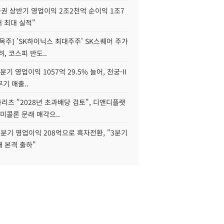
권 상반기 영업이익 2조2천억 순이익 1조7
대 최대 실적"
목주] 'SK하이닉스 최대주주' SK스퀘어 주가
려, 코스피 반도..
2분기 영업이익 1057억 29.5% 늘어, 천궁-II
기 매출..
화리츠 "2028년 초과배당 검토", 디앤디플랫
미콜론 문래 매각으..
분기 영업이익 208억으로 흑자전환, "3분기
재 본격 출하"