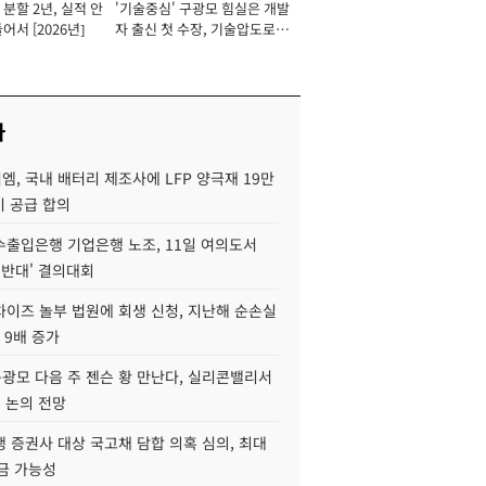
분할 2년, 실적 안
'기술중심' 구광모 힘실은 개발
이사 사장
어서 [2026년]
자 출신 첫 수장, 기술압도로
경쟁력 확보 사활 [2026년]
사
, 국내 배터리 제조사에 LFP 양극재 19만
기 공급 합의
수출입은행 기업은행 노조, 11일 여의도서
 반대' 결의대회
차이즈 놀부 법원에 회생 신청, 지난해 순손실
 9배 증가
구광모 다음 주 젠슨 황 만난다, 실리콘밸리서
' 논의 전망
 증권사 대상 국고채 담합 의혹 심의, 최대
금 가능성