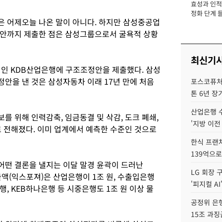
효성과 인적 
장
정화 단계 들
 어제오늘 나온 말이 아니다. 하지만 삼성중공업
구안까지 제출한 점은 삼성그룹으로서 굴욕적 상황
최신기
행인 KDB산업은행에 구조조정안을 제출했다. 삼성
안을 낸 것은 삼성자동차 이래 17년 만에 처음
포스코퓨처엠
톤 6년 장
산업은행 
 위해 인력감축, 임금동결 및 삭감, 도크 폐쇄,
'지방 이전
로 전해졌다. 이미 업계에서 예측한 수준인 것으로
한식 프랜
139억으로
어떤 결론을 낼지는 이달 말경 윤곽이 드러난
LG 회장 
액(익스포져)은 산업은행이 1조 원, 수출입은행
'피지컬 AI
행, KEB하나은행 등 시중은행도 1조 원 이상 물
공정위 은행
15조 과징