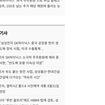
SK하이닉스 '파격 주주환원'으로 투심 달래고
까, 100조 넘는 추가 배당 재원에 쏠리는 눈
 기사
"삼성전자 SK하이닉스 중국 공장용 현지 생
도체 장비 시험, 미국 수출통제 ..
자 SK하이닉스 소극적 주주환원에 해외 증
비판, "반도체 호황 지속성 의문"
서 속도 붙는 원전 사업, 삼성물산·현대건설
건설에 다가오는 '약속의 시간'
자, 갤럭시Z 폴드8 사전예약 개통 8월31일
 연장
아 '루빈 울트라'에도 HBM4 탑재 검토, 삼