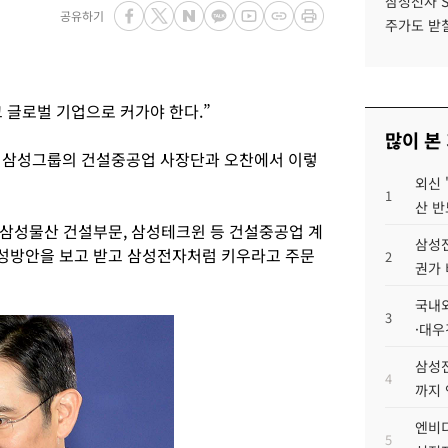
삼성전자 
공유하기
주가도 받칠
 글로벌 기업으로 커가야 한다.”
많이 본
7일 삼성그룹의 건설중공업 사장단과 오찬에서 이렇
외신 
1
산 반
삼성물산 건설부문, 삼성테크윈 등 건설중공업 계
삼성전
성방안을 보고 받고 삼성전자처럼 키우라고 주문
2
권가 
국내외
3
·대우
삼성전
4
까지
엔비디
5