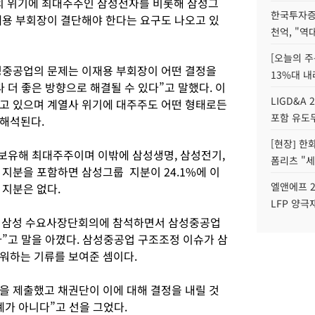
 위기에 최대주주인 삼성전자를 비롯해 삼성그
한국투자증
재용 부회장이 결단해야 한다는 요구도 나오고 있
천억, "역
[오늘의 주
성중공업의 문제는 이재용 부회장이 어떤 결정을
13%대 내
더 좋은 방향으로 해결될 수 있다”고 말했다. 이
LIGD&A 
고 있으며 계열사 위기에 대주주도 어떤 형태로든
포함 유도무
 해석된다.
[현장] 한
 보유해 최대주주이며 이밖에 삼성생명, 삼성전기,
폼리츠 "세
한 지분을 포함하면 삼성그룹 지분이 24.1%에 이
엘앤에프 2
 지분은 없다.
LFP 양극
일 삼성 수요사장단회의에 참석하면서 삼성중공업
”고 말을 아꼈다. 삼성중공업 구조조정 이슈가 삼
워하는 기류를 보여준 셈이다.
 제출했고 채권단이 이에 대해 결정을 내릴 것
계가 아니다”고 선을 그었다.