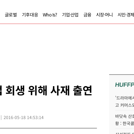
글로벌
기후대응
Who Is?
기업·산업
금융
시장·머니
시민·경
HUFF
 회생 위해 사재 출연
'드라마에서
고 커머스
바닷속 산
2016-05-18 14:53:14
황 : 한국