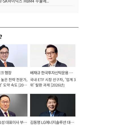
·SK하이닉스 HBM4 수율에..
?
뱅크 행장
배재규 한국투자신탁운용 대
 높은 전략 전문가,
국내 ETF 시장 선구자, '업계 3
표이사 사장
' 도약 속도 [2026
위' 탈환 과제 [2026년]
효성 대표이사 부회
김동명 LG에너지솔루션 대표