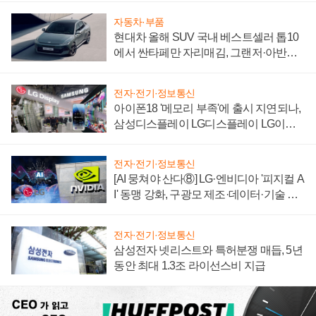
자동차·부품
현대차 올해 SUV 국내 베스트셀러 톱10
에서 싼타페만 자리매김, 그랜저·아반떼
'세단 쌍끌이'로 내수 방어
전자·전기·정보통신
아이폰18 '메모리 부족'에 출시 지연되나,
삼성디스플레이 LG디스플레이 LG이노
텍 '탈애플' 수익 다각화 속도
전자·전기·정보통신
[AI 뭉쳐야 산다⑧] LG·엔비디아 '피지컬 A
I' 동맹 강화, 구광모 제조·데이터·기술 결
집해 종합 로보틱스 기업으로
전자·전기·정보통신
삼성전자 넷리스트와 특허분쟁 매듭, 5년
동안 최대 1.3조 라이선스비 지급