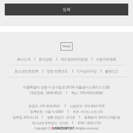
PC버전
회사소개
윤리강령
개인정보처리방침
이용자위원회
청소년보호정책
정정·반론보도
기사심의규정
불편신고
서울특별시 성동구 성수일로 39-34 서울숲더스페이스 12층
대표전화 : 1800-6522
팩스 : 070-4015-8658
편집국 : 070-4010-8512
사업본부 : 070-4010-7078
등록번호 : 서울 아 02897
제호 : 비즈니스포스트
등록일: 2013.11.13
발행·편집인 : 강석운
발행일자: 2013년 12월 2일
청소년보호책임자 : 강석운
ISSN : 2636-171X
Copyright ⓒ
B
USINESSPOST
. All rights reserved.