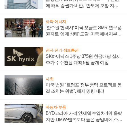
에 해외 증권가 비판, "반도체 호황 지속
성 의문"
화학·에너지
'한수원 협력사' 미국 오클로 SMR 연구용
원자로 '임계 상태' 도달, 미국 에너지부
"중요한 이정표"
전자·전기·정보통신
SK하이닉스 1주당 375원 현금배당 실시,
추가 주주환원 계획 9월 공개 예정
사회
미국 법원 "트럼프 정부 풍력 프로젝트 동
결 조치는 위법", 해제 명령 내려
자동차·부품
BYD코리아 가격 앞세워 수입차 4위 올랐
지만, BMW·벤츠보다 높은 공임비에 소비
자 불만 폭발