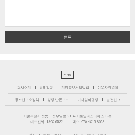
PC버전
회사소개
윤리강령
개인정보처리방침
이용자위원회
청소년보호정책
정정·반론보도
기사심의규정
불편신고
서울특별시 성동구 성수일로 39-34 서울숲더스페이스 12층
대표전화 : 1800-6522
팩스 : 070-4015-8658