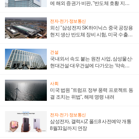
에 해외 증권가 비판, "반도체 호황 지속
성 의문"
전자·전기·정보통신
외신 "삼성전자 SK하이닉스 중국 공장용
현지 생산 반도체 장비 시험, 미국 수출통
제 대비"
건설
국내외서 속도 붙는 원전 사업, 삼성물산·
현대건설·대우건설에 다가오는 '약속의
시간'
사회
미국 법원 "트럼프 정부 풍력 프로젝트 동
결 조치는 위법", 해제 명령 내려
전자·전기·정보통신
삼성전자, 갤럭시Z 폴드8 사전예약 개통
8월31일까지 연장