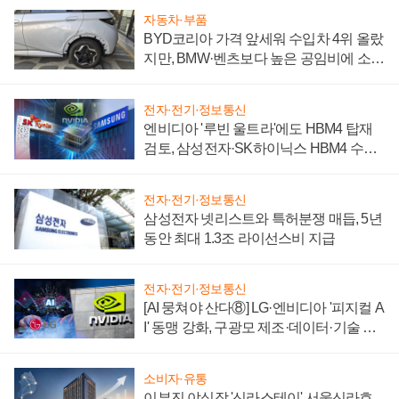
자동차·부품
BYD코리아 가격 앞세워 수입차 4위 올랐
지만, BMW·벤츠보다 높은 공임비에 소비
자 불만 폭발
전자·전기·정보통신
엔비디아 '루빈 울트라'에도 HBM4 탑재
검토, 삼성전자·SK하이닉스 HBM4 수율
에 주도권 갈린다
전자·전기·정보통신
삼성전자 넷리스트와 특허분쟁 매듭, 5년
동안 최대 1.3조 라이선스비 지급
전자·전기·정보통신
[AI 뭉쳐야 산다⑧] LG·엔비디아 '피지컬 A
I' 동맹 강화, 구광모 제조·데이터·기술 결
집해 종합 로보틱스 기업으로
소비자·유통
이부진 야심작 '신라스테이' 서울신라호