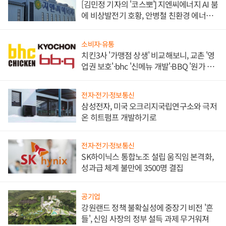
[김민정 기자의 '코스뽀'] 지엔씨에너지 AI 붐
에 비상발전기 호황, 안병철 친환경 에너지
발전전문기업 향한다
소비자·유통
치킨3사 '가맹점 상생' 비교해보니, 교촌 '영
업권 보호'·bhc '신메뉴 개발'·BBQ '원가 부
담'
전자·전기·정보통신
삼성전자, 미국 오크리지국립연구소와 극저
온 히트펌프 개발하기로
전자·전기·정보통신
SK하이닉스 통합노조 설립 움직임 본격화,
성과급 체계 불만에 3500명 결집
공기업
강원랜드 정책 불확실성에 중장기 비전 '흔
들', 신임 사장의 정부 설득 과제 무거워져