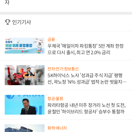
자
인기기사
금융
우체국 '매일이자 파킹통장' 5만 계좌 한정
으로 다시 출시, 최고 연 2.0% 금리
전자·전기·정보통신
SK하이닉스 노사 '성과급 주식 지급' 평행
선, 곽노정 'N% 성과급' 법적 논란 벗을지 주
목
항공·물류
파라타항공 내년 미주 장거리 노선 첫 도전,
윤철민 '하이브리드 항공사' 승부수 통할까
화학·에너지