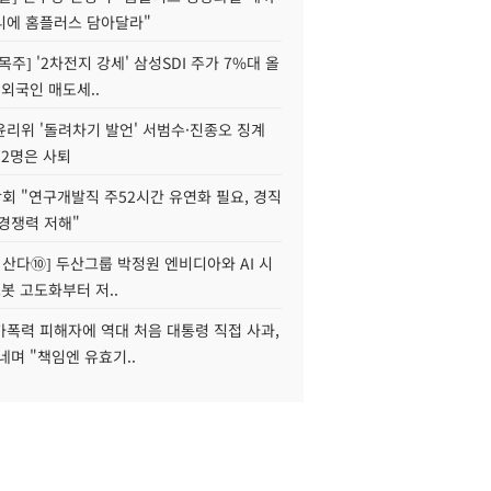
니에 홈플러스 담아달라"
목주] '2차전지 강세' 삼성SDI 주가 7%대 올
 외국인 매도세..
윤리위 '돌려차기 발언' 서범수·진종오 징계
 2명은 사퇴
회 "연구개발직 주52시간 유연화 필요, 경직
경쟁력 저해"
야 산다⑩] 두산그룹 박정원 엔비디아와 AI 시
로봇 고도화부터 저..
가폭력 피해자에 역대 처음 대통령 직접 사과,
네며 "책임엔 유효기..