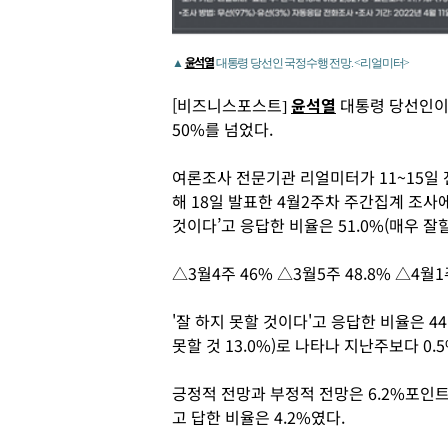
윤석열
▲
대통령 당선인 국정수행 전망. <리얼미터>
[비즈니스포스트]
윤석열
대통령 당선인이
50%를 넘었다.
여론조사 전문기관 리얼미터가 11~15일 전
해 18일 발표한 4월2주차 주간집계 조사
것이다’고 응답한 비율은 51.0%(매우 잘할 
△3월4주 46% △3월5주 48.8% △4월
'잘 하지 못할 것이다'고 응답한 비율은 44.
못할 것 13.0%)로 나타나 지난주보다 0
긍정적 전망과 부정적 전망은 6.2%포인트
고 답한 비율은 4.2%였다.