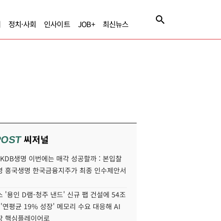
제
정치·사회
인사이트
JOB+
최신뉴스
씨저널
POST
' KDB생명 이번에는 매각 성공할까 : 본입찰
명 흥국생명 한국금융지주가 최종 인수제안서
 '용인 D램-청주 낸드' 신규 팹 건설에 54조
 '연평균 19% 성장' 메모리 수요 대응해 AI
장 핵심플레이어로