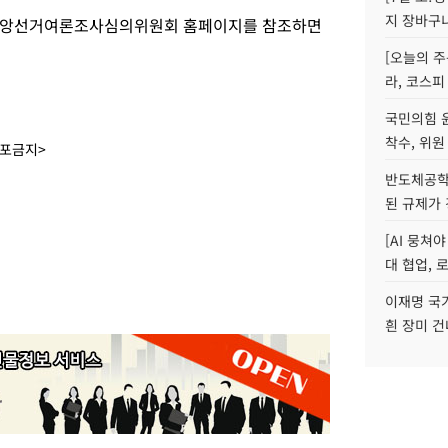
지 장바구
 중앙선거여론조사심의위원회 홈페이지를 참조하면
[오늘의 주
라, 코스피
국민의힘 
착수, 위원
배포금지>
반도체공학
된 규제가 
[AI 뭉쳐
대 협업, 
이재명 국
흰 장미 건