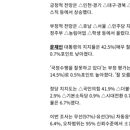
긍정적 전망은 △인천·경기 △대구·경북 
스직 등에서 상승했다.
부정적 전망은 △호남 △서울 △민주당 
정주부 △농림어업 △학생 등에서 올랐다
문재인
대통령의 지지율은 42.5%(매우 잘함
0.7%포인트 낮아졌다.
'국정수행을 잘못하고 있다'는 부정 평가는 5
14.5%)로 0.5%포인트 높아졌다. '잘 
정당 지지도는 △국민의힘 41.9% △더불
2.9% △기본소득당 0.9% △시대전환 0
율은 6.7%였다.
이번 조사는 무선(97%)·유선(3%) 자
6.4%, 오차범위는 95% 신뢰수준에서 ±