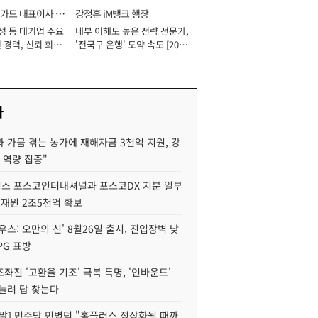
카드 대표이사 사
강정훈 iM뱅크 행장
성 등 대기업 주요
내부 이해도 높은 전략 전문가,
 경력, 신뢰 회복
'전국구 은행' 도약 속도 [2026
[2026년]
년]
사
 가뭄 겪는 농가에 재해자금 3천억 지원, 강
 역량 집중"
스 포스코인터내셔널과 포스코DX 지분 일부
 재원 2조5천억 확보
우스: 오만의 신' 8월26일 출시, 진입장벽 낮
PG 표방
좌진 '고환율 기조' 극복 특명, '인바운드'
늘려 답 찾는다
정말] 민주당 민병덕 "홈플러스 정상화될 때까