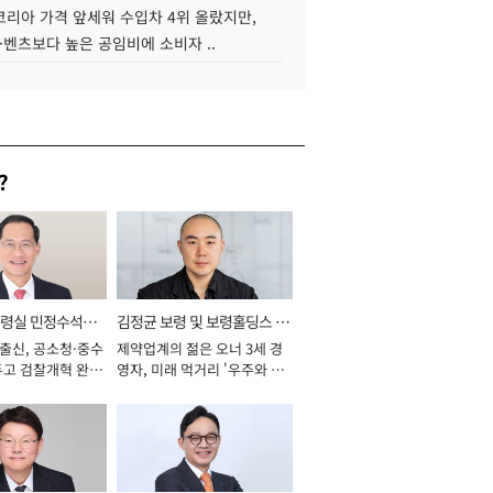
코리아 가격 앞세워 수입차 4위 올랐지만,
·벤츠보다 높은 공임비에 소비자 ..
?
통령실 민정수석비
김정균 보령 및 보령홀딩스 대
 출신, 공소청·중수
제약업계의 젊은 오너 3세 경
표이사 사장
두고 검찰개혁 완수
영자, 미래 먹거리 '우주와 헬
년]
스케어' 공들여 [2026년]