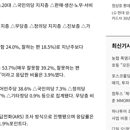
△20대 △국민의당 지지층 △판매·생산·노무·서비
정상호 롯데
LG·현대·삼
장
카드사 30년
에 '초집중' 
지지층 △무당층 △정의당 지지층 △진보층 △가
.
최신기
 24.0%, 잘하는 편 18.5%)로 지난주보다
농협 폭염과
호동 "모든
3.7%(매우 잘못함 39.2%, 잘못하는 편
모름'이라고 응답한 비율은 3.9%였다.
포스코홀딩
매각, 투자
어민주당 38.6% △국민의당 7.3% △정의당
컴투스 '제
.7% △기타정당 0.9% 등으로 집계됐다. 무당층 비
춘 MMOR
하나투어 조
동응답전화(ARS) 조사 방식으로 진행됐으며 응답률은
사업 비중 
1.9%포인트다.
[7일 오!