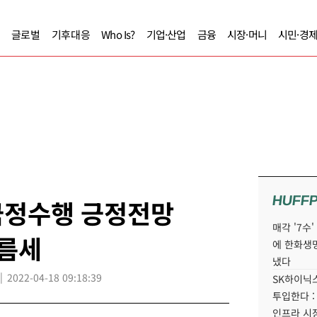
글로벌
기후대응
Who Is?
기업·산업
금융
시장·머니
시민·경
HUFF
국정수행 긍정전망
매각 '7수
오름세
에 한화생
냈다
2022-04-18 09:18:39
SK하이닉스
투입한다 :
인프라 시