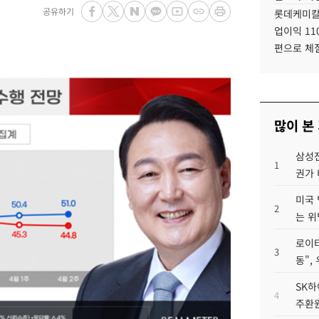
공유하기
롯데케미칼
업이익 11
편으로 체
많이 본
삼성전
1
권가 
미국 
2
는 위
로이터
3
동",
SK하
4
주환원