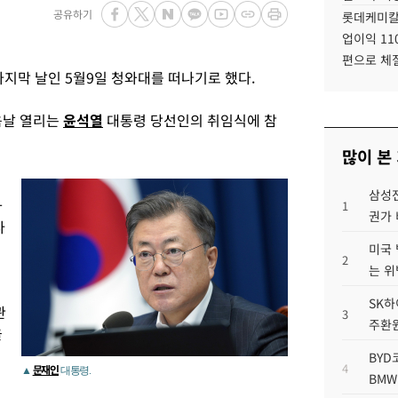
공유하기
롯데케미칼
업이익 11
편으로 체
지막 날인 5월9일 청와대를 떠나기로 했다.
음날 열리는
윤석열
대통령 당선인의 취임식에 참
많이 본
핑
삼성전
와
1
권가 
사
미국 
2
는 위
SK하
관
3
주환원
을
BYD
4
문재인
▲
대통령.
BMW