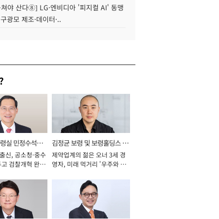
 뭉쳐야 산다⑧] LG·엔비디아 '피지컬 AI' 동맹
 구광모 제조·데이터·..
?
통령실 민정수석비
김정균 보령 및 보령홀딩스 대
 출신, 공소청·중수
제약업계의 젊은 오너 3세 경
표이사 사장
두고 검찰개혁 완수
영자, 미래 먹거리 '우주와 헬
년]
스케어' 공들여 [2026년]