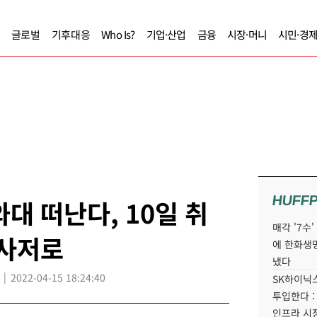
글로벌
기후대응
Who Is?
기업·산업
금융
시장·머니
시민·경
HUFF
대 떠난다, 10일 취
매각 '7수
 사저로
에 한화생
냈다
2022-04-15 18:24:40
SK하이닉스
투입한다 :
인프라 시