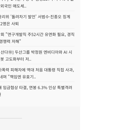
 외국인 매도세..
윤리위 '돌려차기 발언' 서범수·진종오 징계
 2명은 사퇴
회 "연구개발직 주52시간 유연화 필요, 경직
경쟁력 저해"
야 산다⑩] 두산그룹 박정원 엔비디아와 AI 시
로봇 고도화부터 저..
가폭력 피해자에 역대 처음 대통령 직접 사과,
네며 "책임엔 유효기..
 임금협상 타결, 연봉 6.3% 인상 특별격려
원