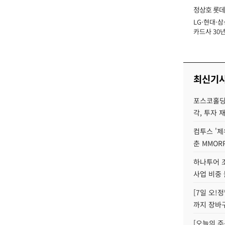
정상호 롯데
LG·현대·삼
장
카드사 30년
에 '초집중' 
최신기
포스코홀딩
각, 투자 
컴투스 '제
춘 MMOR
하나투어 조
사업 비중 
[7일 오!
까지 장바
[오늘의 주