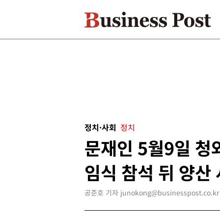
정치·사회
정치
문재인 5월9일 청와
임식 참석 뒤 양산
공준호 기자 junokong@businesspost.co.kr