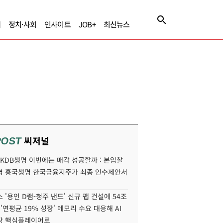
제
정치·사회
인사이트
JOB+
최신뉴스
씨저널
POST
' KDB생명 이번에는 매각 성공할까 : 본입찰
명 흥국생명 한국금융지주가 최종 인수제안서
 '용인 D램-청주 낸드' 신규 팹 건설에 54조
 '연평균 19% 성장' 메모리 수요 대응해 AI
장 핵심플레이어로