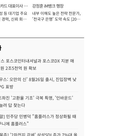
카드 대표이사 사
강정훈 iM뱅크 행장
성 등 대기업 주요
내부 이해도 높은 전략 전문가,
 경력, 신뢰 회복
'전국구 은행' 도약 속도 [2026
[2026년]
년]
사
스 포스코인터내셔널과 포스코DX 지분 매
재원 2조5천억 원 확보
우스: 오만의 신' 8월26일 출시, 진입장벽 낮
PG 표방
좌진 '고환율 기조' 극복 특명, '인바운드'
늘려 답 찾는다
정말] 민주당 민병덕 "홈플러스가 정상화될 때
구니에 홈플러스"
목주] '2차전지 강세' 삼성SDI 주가 7%대 올