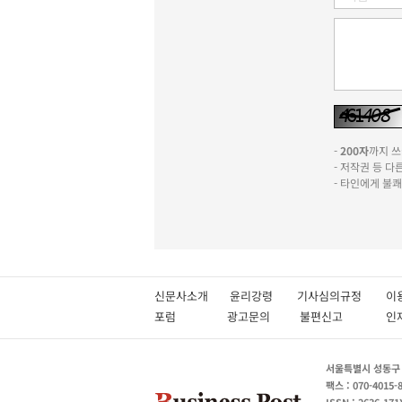
-
200자
까지 쓰실
- 저작권 등 
- 타인에게 불
신문사소개
윤리강령
기사심의규정
이
포럼
광고문의
불편신고
서울특별시 성동구 성
팩스 : 070-4015-
ISSN : 2636-171