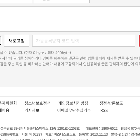
 수 있습니다. (현재 0 byte / 최대 400byte)
다른 사람의 권리를 침해하거나 명예를 훼손하는 댓글은 관련 법률에 의해 제재를 받을 수 있습니
쾌감을 주는 욕설 등 비하하는 단어가 내용에 포함되거나 인신공격성 글은 관리자의 판단에 의해
용자위원회
청소년보호정책
개인정보처리방침
정정·반론보도
인재채용
기사제보
이메일무단수집거부
RSS
수일로 39-34 서울숲더스페이스 12층 1201호-1203호
대표전화 : 1800-6522
편집국 070-4
8658
등록번호 : 서울 아 02897
제호: 비즈니스포스트
등록일: 2013.11.13
발행·편집인 : 강석
X
Copyright ? 2013 비즈니스포스트. All rights reserved.