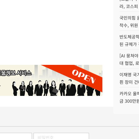
라, 코스피
국민의힘 
착수, 위원
반도체공학
된 규제가 
[AI 뭉쳐
대 협업, 
이재명 국
흰 장미 건
카카오 올해
금 300만