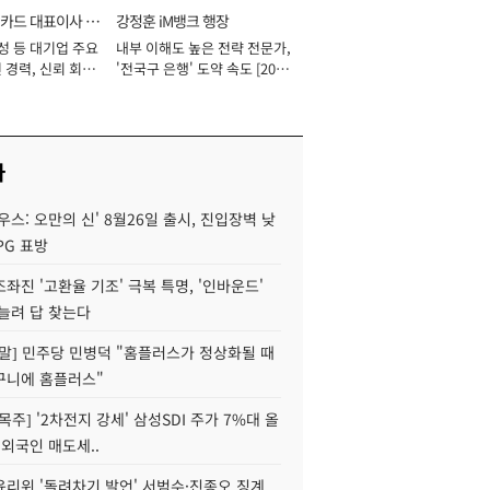
카드 대표이사 사
강정훈 iM뱅크 행장
성 등 대기업 주요
내부 이해도 높은 전략 전문가,
 경력, 신뢰 회복
'전국구 은행' 도약 속도 [2026
[2026년]
년]
사
우스: 오만의 신' 8월26일 출시, 진입장벽 낮
PG 표방
좌진 '고환율 기조' 극복 특명, '인바운드'
늘려 답 찾는다
정말] 민주당 민병덕 "홈플러스가 정상화될 때
구니에 홈플러스"
목주] '2차전지 강세' 삼성SDI 주가 7%대 올
 외국인 매도세..
윤리위 '돌려차기 발언' 서범수·진종오 징계