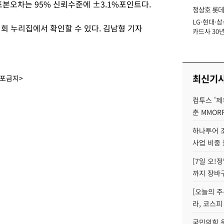
표본오차는 95% 신뢰수준에 ±3.1%포인트다.
정상호 롯데
LG·현대·삼
장
 누리집에서 확인할 수 있다. 김남형 기자
카드사 30년
에 '초집중' 
최신기
배포금지>
컴투스 '제
춘 MMOR
하나투어 조
사업 비중 
[7일 오!
까지 장바
[오늘의 주
라, 코스피
국민의힘 