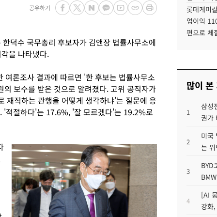
공유하기
롯데케미칼
업이익 11
편으로 체
명은 한덕수 국무총리 후보자가 김앤장 법률사무소에
시각을 나타냈다.
한 여론조사 결과에 따르면 '한 후보는 법률사무소
많이 본
 원의 보수를 받은 것으로 알려졌다. 고위 공직자가
 재직하는 관행을 어떻게 생각하냐'는 질문에 응
삼성전
'적절하다'는 17.6%, '잘 모르겠다'는 19.2%로
1
권가 
미국 
2
자
는 위
앤
BYD
3
BMW
[AI
4
강화,
장