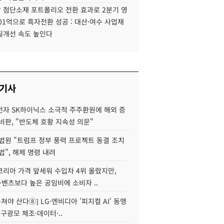
 첨단소재 포트폴리오 전환 효과로 2분기 영
01억으로 흑자전환 성공 : 대산·여수 사업재
질개선 속도 높인다
 기사
자 SK하이닉스 소극적 주주환원에 해외 증
비판, "반도체 호황 지속성 의문"
법원 "트럼프 정부 풍력 프로젝트 동결 조치
법", 해제 명령 내려
코리아 가격 앞세워 수입차 4위 올랐지만,
·벤츠보다 높은 공임비에 소비자 ..
 뭉쳐야 산다⑧] LG·엔비디아 '피지컬 AI' 동맹
 구광모 제조·데이터·..