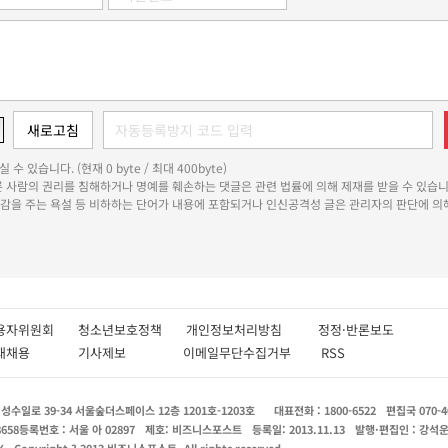
 수 있습니다. (현재 0 byte / 최대 400byte)
다른 사람의 권리를 침해하거나 명예를 훼손하는 댓글은 관련 법률에 의해 제재를 받을 수 있습니
쾌감을 주는 욕설 등 비하하는 단어가 내용에 포함되거나 인신공격성 글은 관리자의 판단에 의해
용자위원회
청소년보호정책
개인정보처리방침
정정·반론보도
인재채용
기사제보
이메일무단수집거부
RSS
수일로 39-34 서울숲더스페이스 12층 1201호-1203호
대표전화 : 1800-6522
편집국 070-4
8658
등록번호 : 서울 아 02897
제호: 비즈니스포스트
등록일: 2013.11.13
발행·편집인 : 강석
X
Copyright ? 2013 비즈니스포스트. All rights reserved.