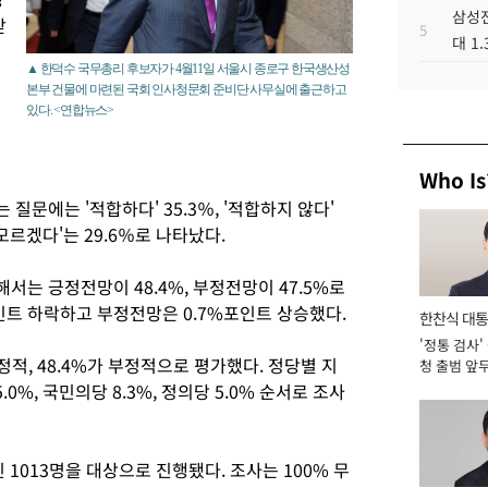
삼성전
받
5
대 1
▲ 한덕수 국무총리 후보자가 4월11일 서울시 종로구 한국생산성
본부 건물에 마련된 국회 인사청문회 준비단 사무실에 출근하고
있다. <연합뉴스>
Who Is
문에는 '적합하다' 35.3％, '적합하지 않다'
모르겠다'는 29.6％로 나타났다.
는 긍정전망이 48.4%, 부정전망이 47.5%로
인트 하락하고 부정전망은 0.7%포인트 상승했다.
한찬식 대
'정통 검사'
서관
적, 48.4%가 부정적으로 평가했다. 정당별 지
청 출범 앞
맡아 [2026
0%, 국민의당 8.3%, 정의당 5.0% 순서로 조사
인 1013명을 대상으로 진행됐다. 조사는 100% 무