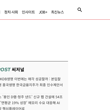
제
정치·사회
인사이트
JOB+
최신뉴스
씨저널
POST
' KDB생명 이번에는 매각 성공할까 : 본입찰
명 흥국생명 한국금융지주가 최종 인수제안서
 '용인 D램-청주 낸드' 신규 팹 건설에 54조
 '연평균 19% 성장' 메모리 수요 대응해 AI
장 핵심플레이어로