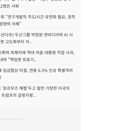
 2명은 사퇴
회 "연구개발직 주52시간 유연화 필요, 경직
경쟁력 저해"
야 산다⑩] 두산그룹 박정원 엔비디아와 AI 시
로봇 고도화부터 저..
가폭력 피해자에 역대 처음 대통령 직접 사과,
네며 "책임엔 유효기..
 임금협상 타결, 연봉 6.3% 인상 특별격려
원
] '호르무즈 해협'두고 말만 거창한 미국의
, 트럼프의 갈팡지팡..