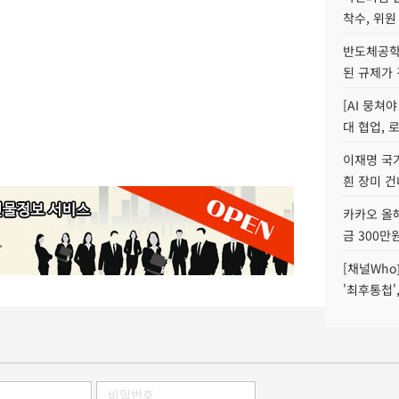
착수, 위원
반도체공학
된 규제가 
[AI 뭉쳐
대 협업, 
이재명 국
흰 장미 건
카카오 올해
금 300만
[채널Who
'최후통첩'