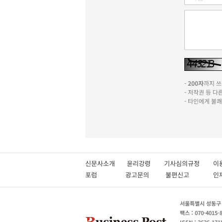
-
200자
까지 쓰실
- 저작권 등 
- 타인에게 불
신문사소개
윤리강령
기사심의규정
이
포럼
광고문의
불편신고
서울특별시 성동구 성
팩스 : 070-4015-
ISSN : 2636-171