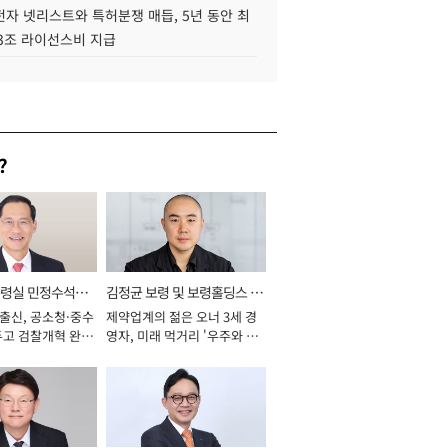
자 넷리스트와 특허분쟁 매듭, 5년 동안 최
.3조 라이선스비 지급
?
통령실 민정수석비
김정균 보령 및 보령홀딩스 대
 출신, 공소청·중수
제약업계의 젊은 오너 3세 경
표이사 사장
두고 검찰개혁 완수
영자, 미래 먹거리 '우주와 헬
년]
스케어' 공들여 [2026년]