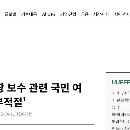
글로벌
기후대응
Who Is?
기업·산업
금융
시장·머니
시민·경
HUFF
장 보수 관련 국민 여
매각 '7수
'부적절'
에 한화생
냈다
2-04-11 12:02:39
SK하이닉스
투입한다 :
인프라 시