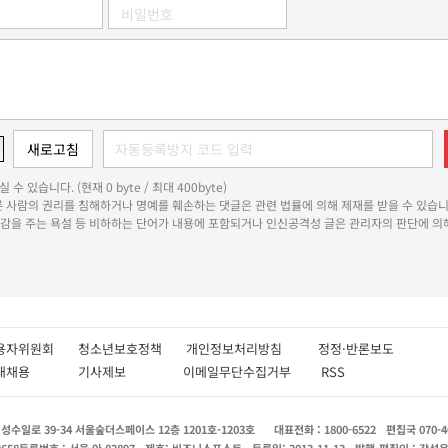
 수 있습니다. (현재 0 byte / 최대 400byte)
다른 사람의 권리를 침해하거나 명예를 훼손하는 댓글은 관련 법률에 의해 제재를 받을 수 있습니
쾌감을 주는 욕설 등 비하하는 단어가 내용에 포함되거나 인신공격성 글은 관리자의 판단에 의해
용자위원회
청소년보호정책
개인정보처리방침
정정·반론보도
인재채용
기사제보
이메일무단수집거부
RSS
수일로 39-34 서울숲더스페이스 12층 1201호-1203호
대표전화 : 1800-6522
편집국 070-4
8658
등록번호 : 서울 아 02897
제호: 비즈니스포스트
등록일: 2013.11.13
발행·편집인 : 강석