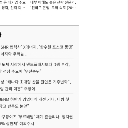
성 등 대기업 주요
내부 이해도 높은 전략 전문가,
 경력, 신뢰 회복
'전국구 은행' 도약 속도 [2026
[2026년]
년]
사
 SMR 협력사' X에너지, '한수원 포스코 동맹'
너지와 우라늄 ..
리반도체 시장에서 낸드플래시보다 D램 부각,
 선점 수요에 '우선순위'
성 "캐나다 초대형 산불 원인은 기후변화",
림 관리 미흡" 주장에..
JENM 하반기 영업이익 개선 기대, 티빙 첫
광고 반등도 눈앞"
·쿠팡이츠 '무료배달' 체계 흔들리나, 정치권
15% 상한제' 예의주시