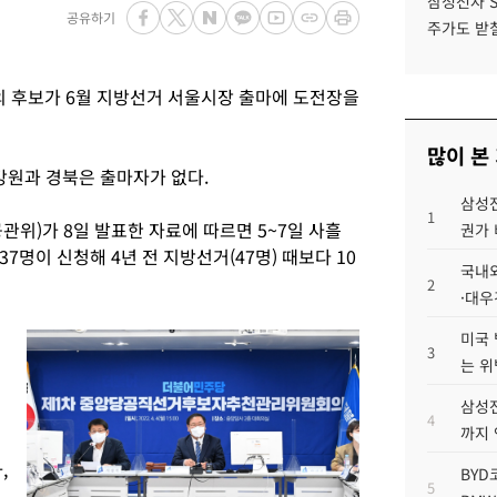
삼성전자 
공유하기
주가도 받칠
 후보가 6월 지방선거 서울시장 출마에 도전장을
많이 본
강원과 경북은 출마자가 없다.
삼성전
1
)가 8일 발표한 자료에 따르면 5~7일 사흘
권가 
명이 신청해 4년 전 지방선거(47명) 때보다 10
국내외
2
·대우
미국 
3
는 위
삼성전
4
까지
,
BYD
5