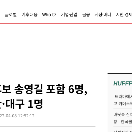
글로벌
기후대응
Who Is?
기업·산업
금융
시장·머니
시민·경
HUFF
보 송영길 포함 6명,
'드라마에서
·대구 1명
고 커머스
바닷속 산
22-04-08 12:52:12
황 : 한국