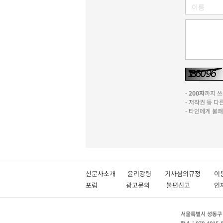
-
200자
까지 쓰실
- 저작권 등 
- 타인에게 불
신문사소개
윤리강령
기사심의규정
이
포럼
광고문의
불편신고
서울특별시 성동구 성
팩스 : 070-4015-