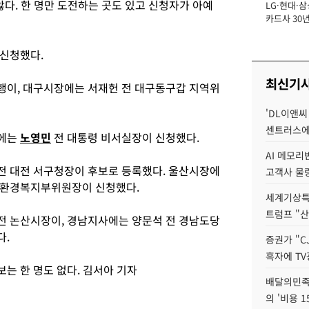
않다. 한 명만 도전하는 곳도 있고 신청자가 아예
LG·현대·삼
장
카드사 30년
에 '초집중' 
 신청했다.
최신기
행이, 대구시장에는 서재헌 전 대구동구갑 지역위
'DL이앤씨
센트러스에
사에는
노영민
전 대통령 비서실장이 신청했다.
AI 메모
전 대전 서구청장이 후보로 등록했다. 울산시장에
고객사 물량
 환경복지부위원장이 신청했다.
세계기상특
트럼프 "산
전 논산시장이, 경남지사에는 양문석 전 경남도당
다.
증권가 "C
흑자에 TV
는 한 명도 없다. 김서아 기자
배달의민족
의 '비용 