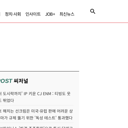
제
정치·사회
인사이트
JOB+
최신뉴스
씨저널
POST
 도시락까지' IP 키운 CJ ENM : 티빙도 웃
도 뛰었다
호 해치는 선크림은 미국·유럽 판매 어려운 상
콜마가 규제 뚫기 위한 '독성 테스트' 통과했다