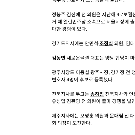
정봉주·김진애 전 의원은 지난해 4·7보궐
거 때 열린민주당 소속으로 서울시장에 출
마한 경험이 있다.
경기도지사에는 안민석·
조정식
의원, 염태
김동연
새로운물결 대표는 양당 합당이 마
광주시장도 이용섭 광주시장, 강기정 전 
변호사 4명이 후보로 등록했다.
전북지사를 두고는
송하진
전북지사와 안호
유성엽·김관영 전 의원이 출마 경쟁을 벌인
제주지사에는 오영훈 의원과
문대림
전 대
회 의장이 도전한다.