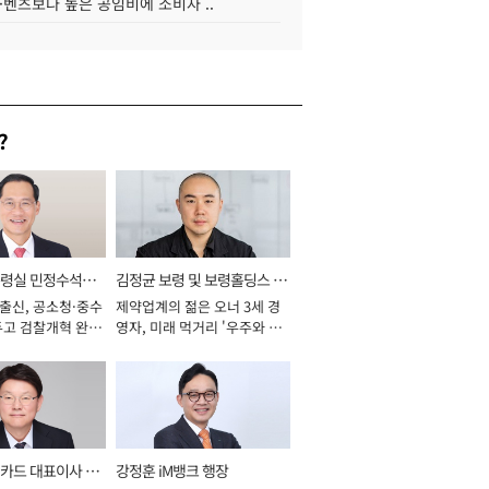
·벤츠보다 높은 공임비에 소비자 ..
?
통령실 민정수석비
김정균 보령 및 보령홀딩스 대
 출신, 공소청·중수
제약업계의 젊은 오너 3세 경
표이사 사장
두고 검찰개혁 완수
영자, 미래 먹거리 '우주와 헬
년]
스케어' 공들여 [2026년]
카드 대표이사 사
강정훈 iM뱅크 행장