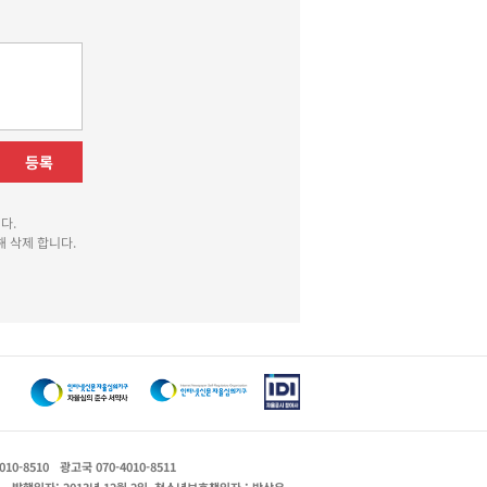
등록
다.
 삭제 합니다.
010-8510
광고국 070-4010-8511
운
발행일자: 2013년 12월 2일
청소년보호책임자 : 박상유