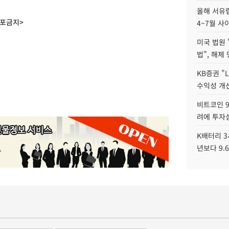
올해 서유럽
배포금지>
4~7월 사
미국 법원 
법", 해제
KB증권 "
수익성 개선
비트코인 9
려에 투자
K배터리 3
년보다 9.