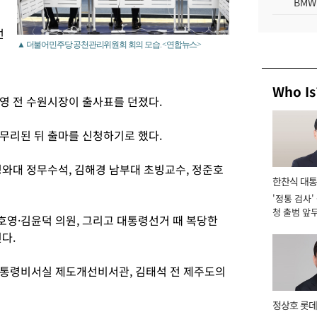
BMW
선
▲ 더불어민주당 공천관리위원회 회의 모습. <연합뉴스>
Who Is
영 전 수원시장이 출사표를 던졌다.
무리된 뒤 출마를 신청하기로 했다.
청와대 정무수석, 김해경 남부대 초빙교수, 정준호
한찬식 대
'정통 검사'
서관
청 출범 앞
영·김윤덕 의원, 그리고 대통령선거 때 복당한
맡아 [2026
다.
통령비서실 제도개선비서관, 김태석 전 제주도의
정상호 롯데