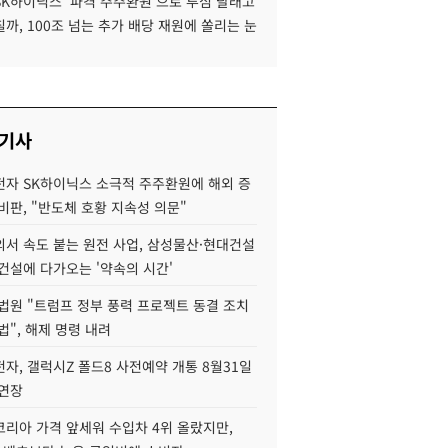
SK하이닉스 '파격 주주환원'으로 투심 달래고
까, 100조 넘는 추가 배당 재원에 쏠리는 눈
 기사
자 SK하이닉스 소극적 주주환원에 해외 증
비판, "반도체 호황 지속성 의문"
서 속도 붙는 원전 사업, 삼성물산·현대건설
건설에 다가오는 '약속의 시간'
법원 "트럼프 정부 풍력 프로젝트 동결 조치
법", 해제 명령 내려
자, 갤럭시Z 폴드8 사전예약 개통 8월31일
 연장
코리아 가격 앞세워 수입차 4위 올랐지만,