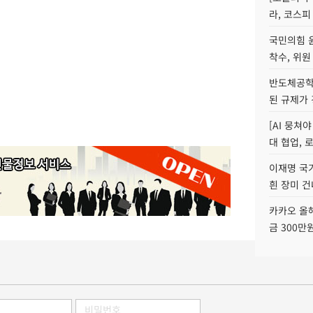
라, 코스피
국민의힘 
착수, 위원
반도체공학
된 규제가 
[AI 뭉쳐
대 협업, 
이재명 국
흰 장미 건
카카오 올해
금 300만