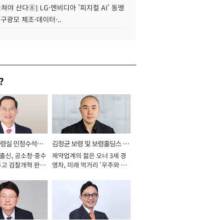
 뭉쳐야 산다⑧] LG·엔비디아 '피지컬 AI' 동맹
 구광모 제조·데이터·..
?
통령실 민정수석비
김정균 보령 및 보령홀딩스 대
 출신, 공소청·중수
제약업계의 젊은 오너 3세 경
표이사 사장
두고 검찰개혁 완수
영자, 미래 먹거리 '우주와 헬
년]
스케어' 공들여 [2026년]