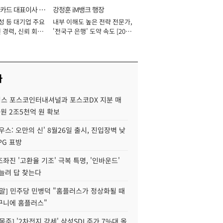
카드 대표이사 사
강정훈 iM뱅크 행장
성 등 대기업 주요
내부 이해도 높은 전략 전문가,
 경력, 신뢰 회복
'전국구 은행' 도약 속도 [2026
[2026년]
년]
사
스 포스코인터내셔널과 포스코DX 지분 매
재원 2조5천억 원 확보
우스: 오만의 신' 8월26일 출시, 진입장벽 낮
PG 표방
좌진 '고환율 기조' 극복 특명, '인바운드'
늘려 답 찾는다
정말] 민주당 민병덕 "홈플러스가 정상화될 때
구니에 홈플러스"
목주] '2차전지 강세' 삼성SDI 주가 7%대 올