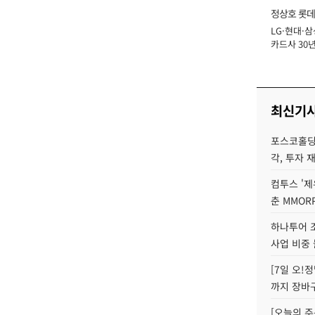
정상호 롯데
LG·현대·삼
장
카드사 30년
에 '초집중' 
최신기
포스코홀딩
각, 투자 
컴투스 '제
춘 MMOR
하나투어 조
사업 비중 
[7일 오!
까지 장바
[오늘의 주