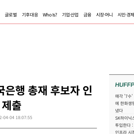
글로벌
기후대응
Who Is?
기업·산업
금융
시장·머니
시민·경
HUFF
국은행 총재 후보자 인
매각 '7수
 제출
에 한화생
냈다
2-04-04 18:07:55
SK하이닉스
투입한다 :
인프라 시