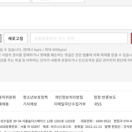
 수 있습니다. (현재 0 byte / 최대 400byte)
다른 사람의 권리를 침해하거나 명예를 훼손하는 댓글은 관련 법률에 의해 제재를 받을 수 있습니
쾌감을 주는 욕설 등 비하하는 단어가 내용에 포함되거나 인신공격성 글은 관리자의 판단에 의해
용자위원회
청소년보호정책
개인정보처리방침
정정·반론보도
인재채용
기사제보
이메일무단수집거부
RSS
수일로 39-34 서울숲더스페이스 12층 1201호-1203호
대표전화 : 1800-6522
편집국 070-4
8658
등록번호 : 서울 아 02897
제호: 비즈니스포스트
등록일: 2013.11.13
발행·편집인 : 강석
X
Copyright ? 2013 비즈니스포스트. All rights reserved.