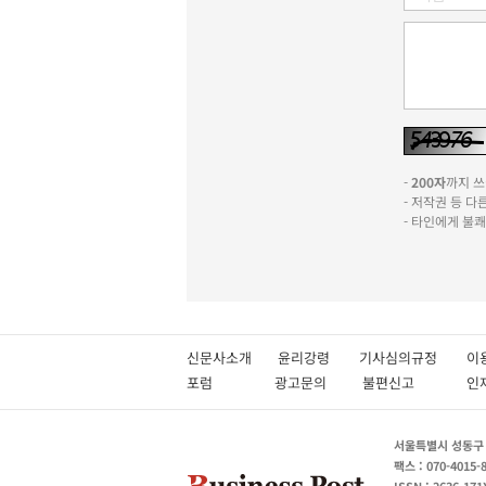
-
200자
까지 쓰실
- 저작권 등 
- 타인에게 불
신문사소개
윤리강령
기사심의규정
이
포럼
광고문의
불편신고
서울특별시 성동구 성
팩스 : 070-4015-
ISSN : 2636-171