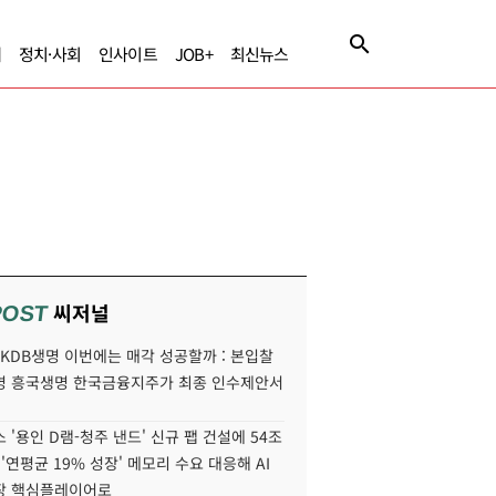
제
정치·사회
인사이트
JOB+
최신뉴스
씨저널
POST
' KDB생명 이번에는 매각 성공할까 : 본입찰
명 흥국생명 한국금융지주가 최종 인수제안서
 '용인 D램-청주 낸드' 신규 팹 건설에 54조
 '연평균 19% 성장' 메모리 수요 대응해 AI
장 핵심플레이어로