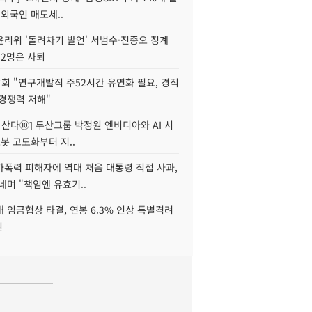
 외국인 매도세..
윤리위 '돌려차기 발언' 서범수·진종오 징계
 2명은 사퇴
회 "연구개발직 주52시간 유연화 필요, 경직
경쟁력 저해"
야 산다⑩] 두산그룹 박정원 엔비디아와 AI 시
로봇 고도화부터 저..
가폭력 피해자에 역대 처음 대통령 직접 사과,
네며 "책임엔 유효기..
 임금협상 타결, 연봉 6.3% 인상 특별격려
원