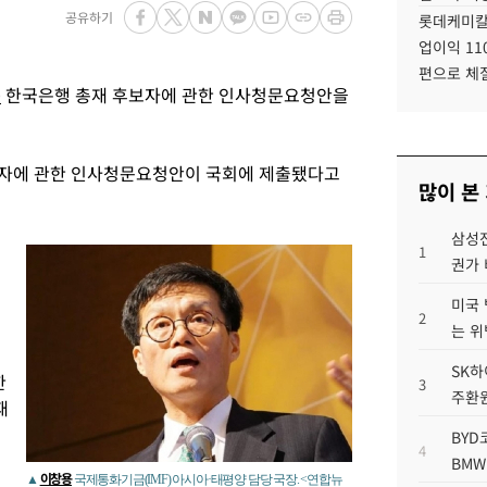
공유하기
롯데케미칼
업이익 11
편으로 체
용
한국은행 총재 후보자에 관한 인사청문요청안을
보자에 관한 인사청문요청안이 국회에 제출됐다고
많이 본
삼성전
1
권가 
미국 
2
는 위
SK하
한
3
주환원
재
BYD
4
BMW
이창용
▲
국제통화기금(IMF) 아시아·태평양 담당 국장. <연합뉴