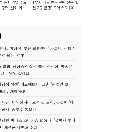
성 등 대기업 주요
내부 이해도 높은 전략 전문가,
 경력, 신뢰 회복
'전국구 은행' 도약 속도 [2026
[2026년]
년]
사
데마트 야심작 '부산 물류센터' 가보니, 장보기
로 담는 '로봇 ..
조 클럽' 삼성증권 실적 랠리 진행형, 박종문
 달고 연임 향한다
가맹점 상생' 비교해보니, 교촌 '영업권 보
신메뉴 개발'·BB..
내년 미주 장거리 노선 첫 도전, 윤철민 '하
항공사' 승부수 통할까
백상환 박카스 소비자층 넓혔다, '얼박사'부터
지 제품군 다변화 주효