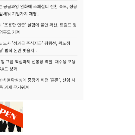
콘 공급과잉 완화에 스페셜티 전환 속도, 정몽
앞세워 기업가치 재평..
 '조용한 연준' 실험에 불안 확산, 트럼프 정
 의혹도 커져
 노사 '성과급 주식지급' 평행선, 곽노정
급' 법적 논란 벗을지..
행 그룹 핵심과제 선봉장 역할, 채수웅 포용
AX도 성과
책 불확실성에 중장기 비전 '흔들', 신임 사
설득 과제 무거워져