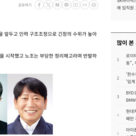
SK하이닉스
공유하기
에 임직원 
을 앞두고 인력 구조조정으로 긴장의 수위가 높아
많이 본
직을 시작했고 노조는 부당한 정리해고라며 반발하
로이터
1
동",
'한수
2
'임계
BYD
3
BMW
현대차
4
페만 
아이폰
5