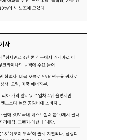
에 성과급 두고 '노조 통합' 움직임, 사흘 만
10%이 새 노조에 모였다
 기사
 "정제연료 3만 톤 한국에서 러시아로 이
 우크라이나의 공격에 수요 늘어
원 협력사' 미국 오클로 SMR 연구용 원자로
 상태' 도달, 미국 에너지부..
코리아 가격 앞세워 수입차 4위 올랐지만,
·벤츠보다 높은 공임비에 소비자 ..
 올해 SUV 국내 베스트셀러 톱10에서 싼타
자리매김, 그랜저·아반떼 '세단..
18 '메모리 부족'에 출시 지연되나, 삼성디