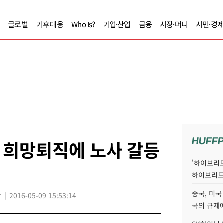
글로벌
기후대응
Who Is?
기업·산업
금융
시장·머니
시민·경
HUFF
 희망퇴직에 노사 갈등
'하이브리드
하이브리드
중국, 미국
r
2016-05-09 15:53:14
국의 규제에