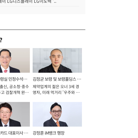
이 LG디스플레이 LG이노텍 '..
?
통령실 민정수석비
김정균 보령 및 보령홀딩스 대
 출신, 공소청·중수
제약업계의 젊은 오너 3세 경
표이사 사장
두고 검찰개혁 완수
영자, 미래 먹거리 '우주와 헬
년]
스케어' 공들여 [2026년]
카드 대표이사 사
강정훈 iM뱅크 행장