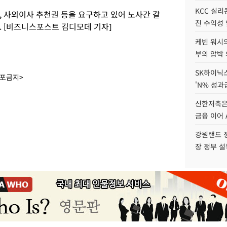
KCC 실리
, 사외이사 추천권 등을 요구하고 있어 노사간 갈
진 수익성 
. [비즈니스포스트 김디모데 기자]
케빈 워시의
부의 압박
SK하이닉스
배포금지>
'N% 성과
신한저축은
금융 이어 
강원랜드 정
장 정부 