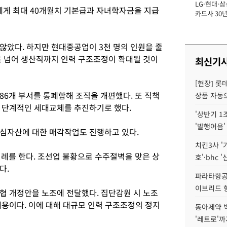
LG·현대·삼
장
게 최대 40개월치 기본급과 자녀학자금을 지급
카드사 30년
에 '초집중' 
않았다. 하지만 현대중공업이 3천 명의 인원을 줄
을 넘어 생산직까지 인력 구조조정이 확대될 것이
최신기
[현장] 롯
 86개 부서를 통폐합해 조직을 개편했다. 또 직책
상품 자동으
 단계적인 세대교체를 추진하기로 했다.
'상반기 1
'발행어음'
심자산에 대한 매각작업도 진행하고 있다.
치킨3사 '
견례를 한다. 조선업 불황으로 수주절벽을 맞은 상
호'·bhc '
다.
파라타항공 
이브리드 
협 개정안을 노조에 전달했다. 집단감원 시 노조
내용이다. 이에 대해 대규모 인력 구조조정의 정지
동아제약 
'레트로'까