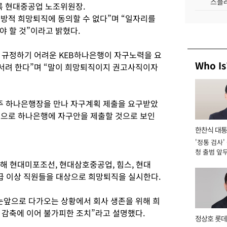
스플레
록 현대중공업 노조위원장.
일방적 희망퇴직에 동의할 수 없다”며 “일자리를
야 할 것”이라고 밝혔다.
 규정하기 어려운 KEB하나은행이 자구노력을 요
Who Is
서려 한다”며 “말이 희망퇴직이지 권고사직이자
주 하나은행장을 만나 자구계획 제출을 요구받았
 중으로 하나은행에 자구안을 제출할 것으로 보인
한찬식 대
'정통 검사'
서관
청 출범 앞
맡아 [2026
 현대미포조선, 현대삼호중공업, 힘스, 현대
장급 이상 직원들을 대상으로 희망퇴직을 실시한다.
눈앞으로 다가오는 상황에서 회사 생존을 위해 희
 감축에 이어 불가피한 조치”라고 설명했다.
정상호 롯데