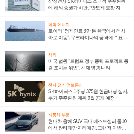
삼성전자 SK하이닉스 소극적 주주환원
에 해외 증권가 비판, "반도체 호황 지속
성 의문"
화학·에너지
로이터 "정제연료 3만 톤 한국에서 러시
아로 이동", 우크라이나의 공격에 수요 늘
어
사회
미국 법원 "트럼프 정부 풍력 프로젝트 동
결 조치는 위법", 해제 명령 내려
전자·전기·정보통신
SK하이닉스 1주당 375원 현금배당 실시,
추가 주주환원 계획 9월 공개 예정
자동차·부품
현대차 올해 SUV 국내 베스트셀러 톱10
에서 싼타페만 자리매김, 그랜저·아반떼