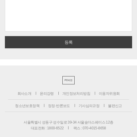
PC버전
회사소개
윤리강령
개인정보처리방침
이용자위원회
청소년보호정책
정정·반론보도
기사심의규정
불편신고
서울특별시 성동구 성수일로 39-34 서울숲더스페이스 12층
대표전화 : 1800-6522
팩스 : 070-4015-8658