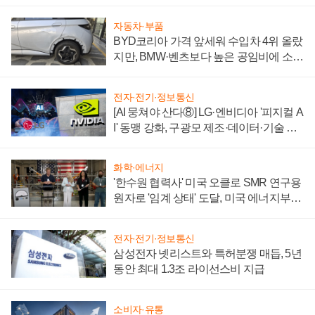
'세단 쌍끌이'로 내수 방어
자동차·부품
BYD코리아 가격 앞세워 수입차 4위 올랐
지만, BMW·벤츠보다 높은 공임비에 소비
자 불만 폭발
전자·전기·정보통신
[AI 뭉쳐야 산다⑧] LG·엔비디아 '피지컬 A
I' 동맹 강화, 구광모 제조·데이터·기술 결
집해 종합 로보틱스 기업으로
화학·에너지
'한수원 협력사' 미국 오클로 SMR 연구용
원자로 '임계 상태' 도달, 미국 에너지부
"중요한 이정표"
전자·전기·정보통신
삼성전자 넷리스트와 특허분쟁 매듭, 5년
동안 최대 1.3조 라이선스비 지급
소비자·유통