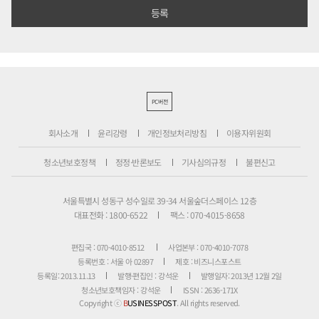
PC버전
회사소개
윤리강령
개인정보처리방침
이용자위원회
청소년보호정책
정정·반론보도
기사심의규정
불편신고
서울특별시 성동구 성수일로 39-34 서울숲더스페이스 12층
대표전화 : 1800-6522
팩스 : 070-4015-8658
편집국 : 070-4010-8512
사업본부 : 070-4010-7078
등록번호 : 서울 아 02897
제호 : 비즈니스포스트
등록일: 2013.11.13
발행·편집인 : 강석운
발행일자: 2013년 12월 2일
청소년보호책임자 : 강석운
ISSN : 2636-171X
Copyright ⓒ
B
USINESSPOST
. All rights reserved.