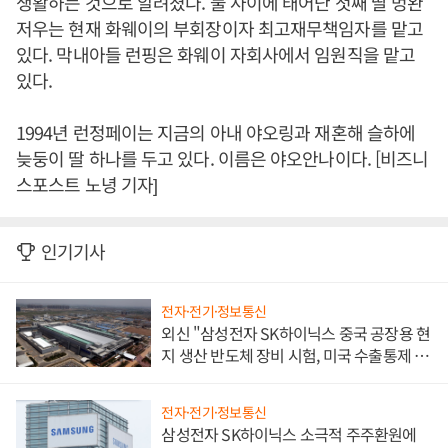
생활하는 것으로 알려졌다. 둘 사이에 태어난 첫째 딸 멍완
저우는 현재 화웨이의 부회장이자 최고재무책임자를 맡고
있다. 막내아들 런핑은 화웨이 자회사에서 임원직을 맡고
있다.
1994년 런정페이는 지금의 아내 야오링과 재혼해 슬하에
늦둥이 딸 하나를 두고 있다. 이름은 야오안나이다. [비즈니
스포스트 노녕 기자]
인기기사
전자·전기·정보통신
외신 "삼성전자 SK하이닉스 중국 공장용 현
지 생산 반도체 장비 시험, 미국 수출통제 대
비"
전자·전기·정보통신
삼성전자 SK하이닉스 소극적 주주환원에