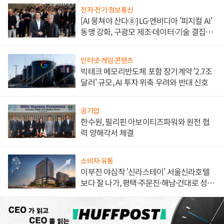
전자·전기·정보통신
[AI 뭉쳐야 산다⑧] LG·엔비디아 '피지컬 AI'
동맹 강화, 구광모 제조·데이터·기술 결집
해 종합 로보틱스 기업으로
인터넷·게임·콘텐츠
빅테크 메모리반도체 포함 장기계약 '2.7조
달러' 규모, AI 투자 위축 우려와 반대 신호
공기업
한수원, 필리핀 아보이티즈파워와 원전 협
력 양해각서 체결
소비자·유통
이부진 야심작 '신라스테이' 서울신라호텔
보다 잘 나가, 평택·주문진·해남·건대로 성
장판 더 넓힌다