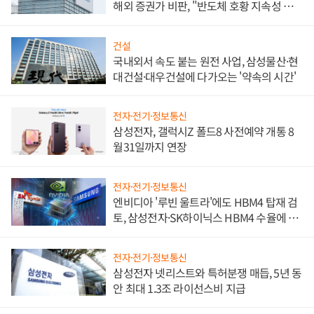
해외 증권가 비판, "반도체 호황 지속성 의
문"
건설
국내외서 속도 붙는 원전 사업, 삼성물산·현
대건설·대우건설에 다가오는 '약속의 시간'
전자·전기·정보통신
삼성전자, 갤럭시Z 폴드8 사전예약 개통 8
월31일까지 연장
전자·전기·정보통신
엔비디아 '루빈 울트라'에도 HBM4 탑재 검
토, 삼성전자·SK하이닉스 HBM4 수율에 주
도권 갈린다
전자·전기·정보통신
삼성전자 넷리스트와 특허분쟁 매듭, 5년 동
안 최대 1.3조 라이선스비 지급