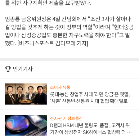
를 위한 자구계획안 제출을 요구받았다.
임종룡 금융위원장은 4일 간담회에서 “조선 3사가 살아나
갈 방법을 갖추게 하는 것이 정부의 역할”이라며 “현대중공
업이나 삼성중공업도 충분한 자구노력을 해야 한다”고 말
했다. [비즈니스포스트 김디모데 기자]
인기기사
소비자·유통
롯데·농심 창업주 시대 '라면 앙금'은 옛말,
'사촌' 신동빈·신동원 시대 협업 확대일로
전자·전기·정보통신
D램과 HBM 내년 물량도 '품절', 고객사 위
기감이 삼성전자 SK하이닉스 협상력 더 키
워