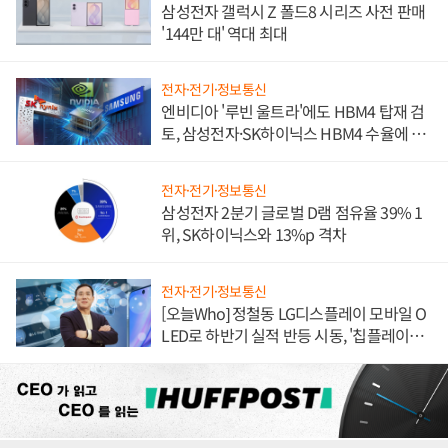
삼성전자 갤럭시 Z 폴드8 시리즈 사전 판매
'144만 대' 역대 최대
전자·전기·정보통신
엔비디아 '루빈 울트라'에도 HBM4 탑재 검
토, 삼성전자·SK하이닉스 HBM4 수율에 주
도권 갈린다
전자·전기·정보통신
삼성전자 2분기 글로벌 D램 점유율 39% 1
위, SK하이닉스와 13%p 격차
전자·전기·정보통신
[오늘Who] 정철동 LG디스플레이 모바일 O
LED로 하반기 실적 반등 시동, '칩플레이
션'에 가격 인하 압박은 부담