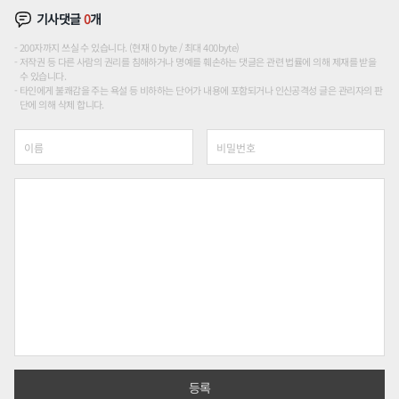
기사댓글
0
개
200자까지 쓰실 수 있습니다. (현재 0 byte / 최대 400byte)
저작권 등 다른 사람의 권리를 침해하거나 명예를 훼손하는 댓글은 관련 법률에 의해 제재를 받을
수 있습니다.
타인에게 불쾌감을 주는 욕설 등 비하하는 단어가 내용에 포함되거나 인신공격성 글은 관리자의 판
단에 의해 삭제 합니다.