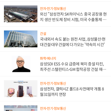
전자·전기·정보통신
외신 "삼성전자 SK하이닉스 중국 공장용 현
지 생산 반도체 장비 시험, 미국 수출통제 대
비"
건설
국내외서 속도 붙는 원전 사업, 삼성물산·현
대건설·대우건설에 다가오는 '약속의 시간'
화학·에너지
삼성SDI ESS 수요 급증에 북미 증설 타진,
최주선 스텔란티스·GM 합작공장 건설 재추
진하나
전자·전기·정보통신
삼성전자, 갤럭시Z 폴드8 사전예약 개통 8
월31일까지 연장
전자·전기·정보통신