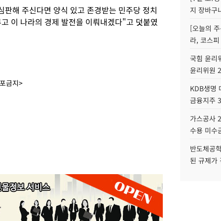
 심판해 주신다면 양식 있고 존경받는 민주당 정치
지 장바구
루고 이 나라의 경제 발전을 이뤄내겠다"고 덧붙였
[오늘의 주
라, 코스피
국힘 윤리위
윤리위원 
배포금지>
KDB생명
금융지주 
가스공사 2
수용 미수금
반도체공학
된 규제가 