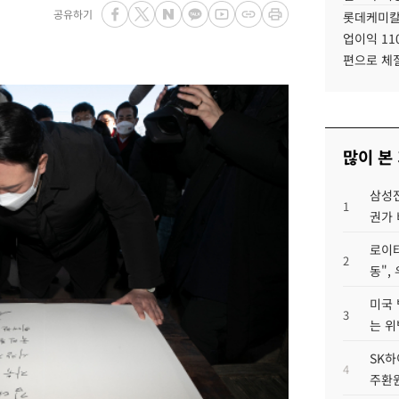
공유하기
롯데케미칼
업이익 11
편으로 체
많이 본
삼성전
1
권가 
로이터
2
동",
미국 
3
는 위
SK하
4
주환원