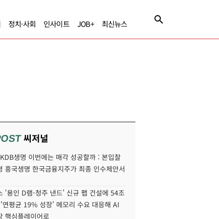
제
정치·사회
인사이트
JOB+
최신뉴스
씨저널
POST
' KDB생명 이번에는 매각 성공할까 : 본입찰
명 흥국생명 한국금융지주가 최종 인수제안서
 '용인 D램-청주 낸드' 신규 팹 건설에 54조
 '연평균 19% 성장' 메모리 수요 대응해 AI
장 핵심플레이어로