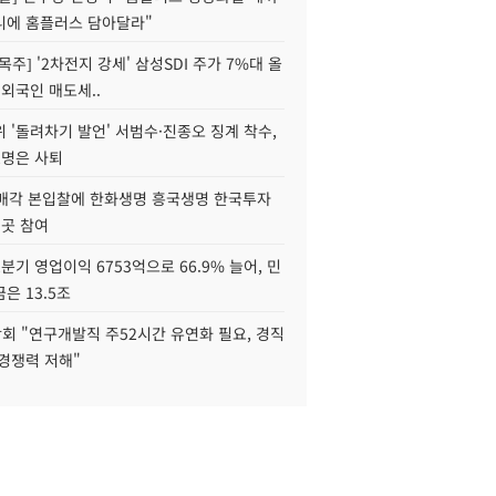
니에 홈플러스 담아달라"
목주] '2차전지 강세' 삼성SDI 주가 7%대 올
 외국인 매도세..
 '돌려차기 발언' 서범수·진종오 징계 착수,
2명은 사퇴
 매각 본입찰에 한화생명 흥국생명 한국투자
3곳 참여
분기 영업이익 6753억으로 66.9% 늘어, 민
은 13.5조
회 "연구개발직 주52시간 유연화 필요, 경직
경쟁력 저해"