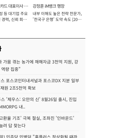
카드 대표이사 사
강정훈 iM뱅크 행장
성 등 대기업 주요
내부 이해도 높은 전략 전문가,
 경력, 신뢰 회복
'전국구 은행' 도약 속도 [2026
[2026년]
년]
사
 가뭄 겪는 농가에 재해자금 3천억 지원, 강
 역량 집중"
스 포스코인터내셔널과 포스코DX 지분 일부
 재원 2조5천억 확보
투스 '제우스: 오만의 신' 8월26일 출시, 진입
MMORPG 내..
고환율 기조' 극복 절실, 조좌진 '인바운드'
늘려 답 찾는다
정말] 민주당 민병덕 "홈플러스 정상화될 때까