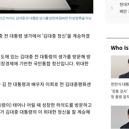
현대차
5
페만 
안군 하의도 김대중 전 대통령 생가를 방문해 참배한 뒤 방명록을 작성
 전 대통령 생가에서 '김대중 정신'을 계승하겠
Who Is
도에 있는 김대중 전 대통령의 생가를 방문해 방
시장경제에 기반한 국민통합 정신입니다. 위대한
아 김 전 대통령과 배우자 이희호 전 김대중평화센
한찬식 대
'정통 검사'
서관
청 출범 앞
맡아 [2026
대통령이) 태어나 어릴 때 성장한 하의도를 방문하고
가 김대중 대통령의 이 위대한 정신을 잘 계승해