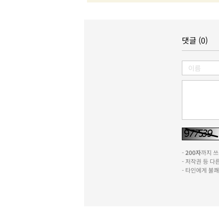
댓글 (0)
-
200자
까지 쓰실
- 저작권 등 
- 타인에게 불