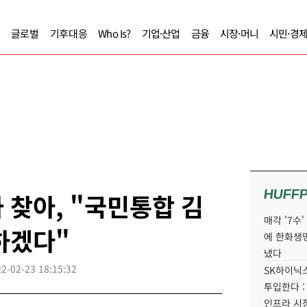
글로벌
기후대응
Who Is?
기업·산업
금융
시장·머니
시민·경
HUFF
 찾아, "국민통합 김
매각 '7수
하겠다"
에 한화생
냈다
2-02-23 18:15:32
SK하이닉스
투입한다 :
인프라 시