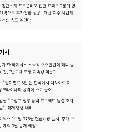
 첨단소재 포트폴리오 전환 효과로 2분기 영
01억으로 흑자전환 성공 : 대산·여수 사업재
질개선 속도 높인다
 기사
자 SK하이닉스 소극적 주주환원에 해외 증
비판, "반도체 호황 지속성 의문"
 "정제연료 3만 톤 한국에서 러시아로 이
 우크라이나의 공격에 수요 늘어
법원 "트럼프 정부 풍력 프로젝트 동결 조치
법", 해제 명령 내려
이닉스 1주당 375원 현금배당 실시, 추가 주
 계획 9월 공개 예정