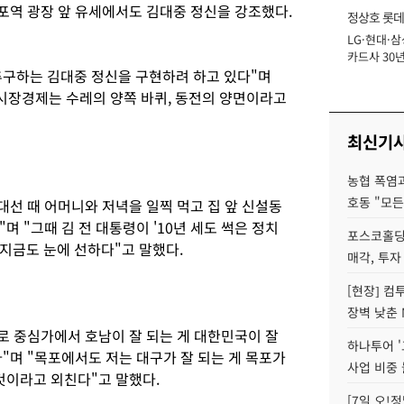
목포역 광장 앞 유세에서도 김대중 정신을 강조했다.
정상호 롯데
LG·현대·삼
장
카드사 30년
구하는 김대중 정신을 구현하려 하고 있다"며
에 '초집중' 
 시장경제는 수레의 양쪽 바퀴, 동전의 양면이라고
최신기
농협 폭염과
호동 "모든
 대선 때 어머니와 저녁을 일찍 먹고 집 앞 신설동
 "그때 김 전 대통령이 '10년 세도 썩은 정치
포스코홀딩
지금도 눈에 선하다"고 말했다.
매각, 투자
[현장] 컴
장벽 낮춘 
로 중심가에서 호남이 잘 되는 게 대한민국이 잘
하나투어 '
"며 "목포에서도 저는 대구가 잘 되는 게 목포가
사업 비중 
것이라고 외친다"고 말했다.
[7일 오!