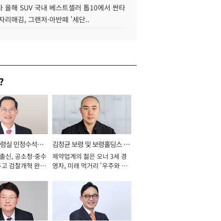
 올해 SUV 국내 베스트셀러 톱10에서 싼타
자리매김, 그랜저·아반떼 '세단..
?
통령실 민정수석비
김정균 보령 및 보령홀딩스 대
 출신, 공소청·중수
제약업계의 젊은 오너 3세 경
표이사 사장
두고 검찰개혁 완수
영자, 미래 먹거리 '우주와 헬
년]
스케어' 공들여 [2026년]