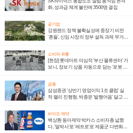
SK하이닉스 통합노조 설립 움직임 본격
화, 성과급 체계 불만에 3500명 결집
공기업
강원랜드 정책 불확실성에 중장기 비전
'흔들', 신임 사장의 정부 설득 과제 무거워
져
소비자·유통
[현장] 롯데마트 야심작 '부산 물류센터' 가
보니, 장보기 상품 자동으로 담는 '로봇 40
0대' 장관
금융
삼섬증권 '상반기 영업이익 1조 클럽' 실
적 랠리 진행형, 박종문 '발행어음' 달고 연
임 향하나
바이오·제약
백상환 동아제약 박카스 소비자층 넓혔
다, '얼박사'로 '레트로'로 제품군 다변화