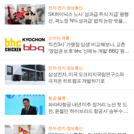
전자·전기·정보통신
SK하이닉스 노사 '성과급 주식 지급' 평행
선, 곽노정 'N% 성과급' 법적 논란 벗을지
주목
소비자·유통
치킨3사 '가맹점 상생' 비교해보니, 교촌
'영업권 보호'·bhc '신메뉴 개발'·BBQ '원가
부담'
전자·전기·정보통신
삼성전자, 미국 오크리지국립연구소와
극저온 히트펌프 개발하기로
항공·물류
파라타항공 내년 미주 장거리 노선 첫 도
전, 윤철민 '하이브리드 항공사' 승부수 통
할까
전자·전기·정보통신