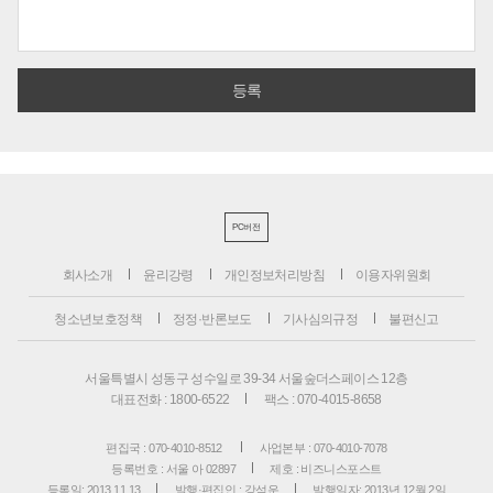
PC버전
회사소개
윤리강령
개인정보처리방침
이용자위원회
청소년보호정책
정정·반론보도
기사심의규정
불편신고
서울특별시 성동구 성수일로 39-34 서울숲더스페이스 12층
대표전화 : 1800-6522
팩스 : 070-4015-8658
편집국 : 070-4010-8512
사업본부 : 070-4010-7078
등록번호 : 서울 아 02897
제호 : 비즈니스포스트
등록일: 2013.11.13
발행·편집인 : 강석운
발행일자: 2013년 12월 2일