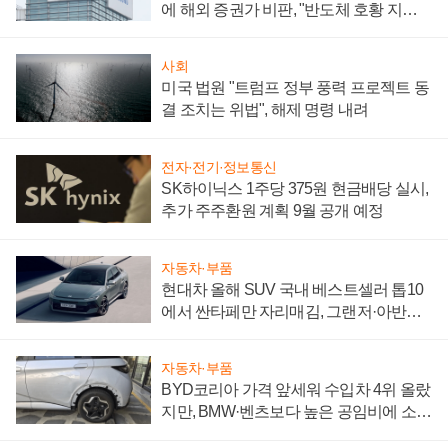
에 해외 증권가 비판, "반도체 호황 지속
성 의문"
사회
미국 법원 "트럼프 정부 풍력 프로젝트 동
결 조치는 위법", 해제 명령 내려
전자·전기·정보통신
SK하이닉스 1주당 375원 현금배당 실시,
추가 주주환원 계획 9월 공개 예정
자동차·부품
현대차 올해 SUV 국내 베스트셀러 톱10
에서 싼타페만 자리매김, 그랜저·아반떼
'세단 쌍끌이'로 내수 방어
자동차·부품
BYD코리아 가격 앞세워 수입차 4위 올랐
지만, BMW·벤츠보다 높은 공임비에 소비
자 불만 폭발