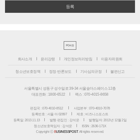
PC버전
회사소개
윤리강령
개인정보처리방침
이용자위원회
청소년보호정책
정정·반론보도
기사심의규정
불편신고
서울특별시 성동구 성수일로 39-34 서울숲더스페이스 12층
대표전화 : 1800-6522
팩스 : 070-4015-8658
편집국 : 070-4010-8512
사업본부 : 070-4010-7078
등록번호 : 서울 아 02897
제호 : 비즈니스포스트
등록일: 2013.11.13
발행·편집인 : 강석운
발행일자: 2013년 12월 2일
청소년보호책임자 : 강석운
ISSN : 2636-171X
Copyright ⓒ
B
USINESSPOST
. All rights reserved.