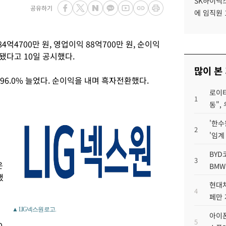
SK하이닉스
공유하기
에 임직원 
억4700만 원, 영업이익 88억700만 원, 순이익
됐다고 10일 공시했다.
많이 본
596.0% 늘었다. 순이익을 내며 흑자전환했다.
로이터
1
동",
'한수
2
'임계
BYD
3
은
BMW
했
현대차
4
페만 
▲ LIG넥스원 로고.
아이폰
5
0