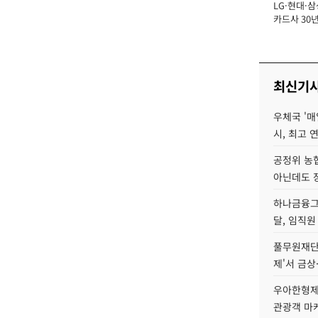
LG·현대·삼
장
카드사 30년
에 '초집중' 
최신기
우체국 '매
시, 최고 연
공정위 농
아닌데도 
하나금융그룹
달, 임직원
풀무원재단
제'서 금상
우아한형제
관광객 마