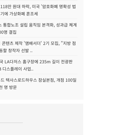
118만 원대 하락, 미국 '암호화폐 명확성 법
연기에 가상화폐 혼조세
스 통합노조 설립 움직임 본격화, 성과급 체계
00명 결집
콘텐츠 제작 '앰배서더' 2기 모집, "지방 점
동할 창작자 선발 ..
국 LA다저스 홈구장에 235m 길이 전광판
2B 디스플레이 사업..
드 텍사스로드하우스 잠실본점, 개점 100일
천 명 방문