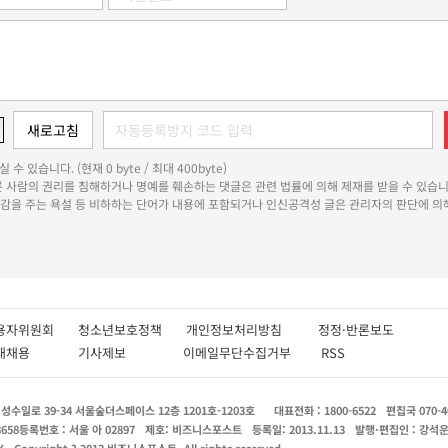
 수 있습니다. (현재 0 byte / 최대 400byte)
다른 사람의 권리를 침해하거나 명예를 훼손하는 댓글은 관련 법률에 의해 제재를 받을 수 있습니
쾌감을 주는 욕설 등 비하하는 단어가 내용에 포함되거나 인신공격성 글은 관리자의 판단에 의해
용자위원회
청소년보호정책
개인정보처리방침
정정·반론보도
인재채용
기사제보
이메일무단수집거부
RSS
수일로 39-34 서울숲더스페이스 12층 1201호-1203호
대표전화 : 1800-6522
편집국 070-4
8658
등록번호 : 서울 아 02897
제호: 비즈니스포스트
등록일: 2013.11.13
발행·편집인 : 강석
X
Copyright ? 2013 비즈니스포스트. All rights reserved.