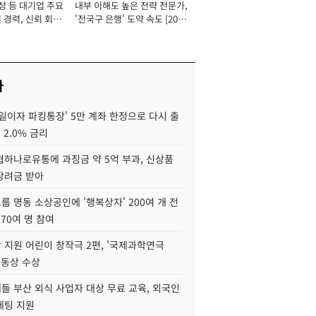
성 등 대기업 주요
내부 이해도 높은 전략 전문가,
 경력, 신뢰 회복
'전국구 은행' 도약 속도 [2026
[2026년]
년]
사
일이자 파킹통장' 5만 계좌 한정으로 다시 출
 2.0% 금리
협하나로유통에 과징금 약 5억 부과, 신상품
장려금 받아
 명동 소상공인에 '행복상자' 200여 개 전
 70여 명 참여
 지원 어린이 창작극 2편, '국제과학연극
·동상 수상
들 부산 외식 사업자 대상 무료 교육, 외국인
케팅 지원