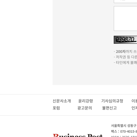
-
200자
까지 쓰실
- 저작권 등 
- 타인에게 불
신문사소개
윤리강령
기사심의규정
이
포럼
광고문의
불편신고
서울특별시 성동구 성
팩스 : 070-4015-
ISSN : 2636-171