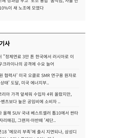
에 성과급 두고 '노조 통합' 움직임, 사흘 만
10%이 새 노조에 모였다
 기사
 "정제연료 3만 톤 한국에서 러시아로 이
 우크라이나의 공격에 수요 늘어
원 협력사' 미국 오클로 SMR 연구용 원자로
 상태' 도달, 미국 에너지부..
코리아 가격 앞세워 수입차 4위 올랐지만,
·벤츠보다 높은 공임비에 소비자 ..
 올해 SUV 국내 베스트셀러 톱10에서 싼타
자리매김, 그랜저·아반떼 '세단..
18 '메모리 부족'에 출시 지연되나, 삼성디