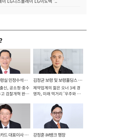
이 LG디스플레이 LG이노텍 '..
?
통령실 민정수석비
김정균 보령 및 보령홀딩스 대
 출신, 공소청·중수
제약업계의 젊은 오너 3세 경
표이사 사장
두고 검찰개혁 완수
영자, 미래 먹거리 '우주와 헬
년]
스케어' 공들여 [2026년]
카드 대표이사 사
강정훈 iM뱅크 행장