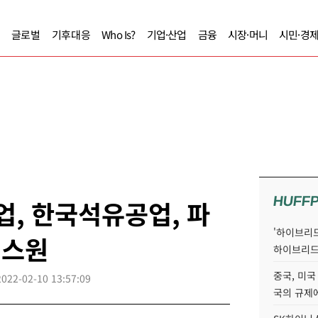
글로벌
기후대응
Who Is?
기업·산업
금융
시장·머니
시민·경
HUFF
업, 한국석유공업, 파
'하이브리드
넥스원
하이브리드
중국, 미국
2022-02-10 13:57:09
국의 규제에