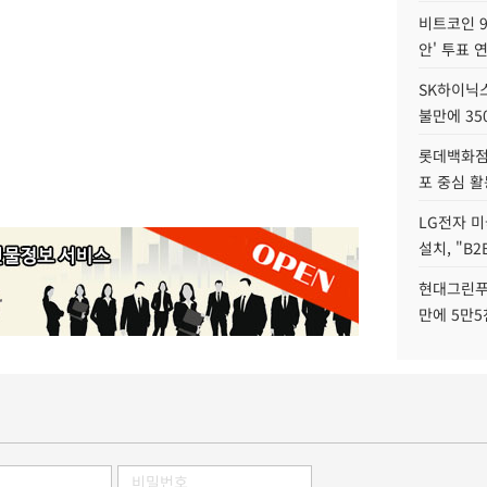
비트코인 9
안' 투표 
SK하이닉
불만에 35
롯데백화점 
포 중심 활
LG전자 미
설치, "B
현대그린푸
만에 5만5