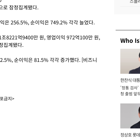
스플레
 것으로 잠정집계됐다.
익은 256.5%, 순이익은 749.2% 각각 늘었다.
조8221억9400만 원, 영업이익 972억100만 원,
Who Is
잠정집계됐다.
2.5%, 순이익은 81.5% 각각 증가했다. [비즈니
한찬식 대
'정통 검사'
서관
청 출범 앞
배포금지>
맡아 [2026
정상호 롯데