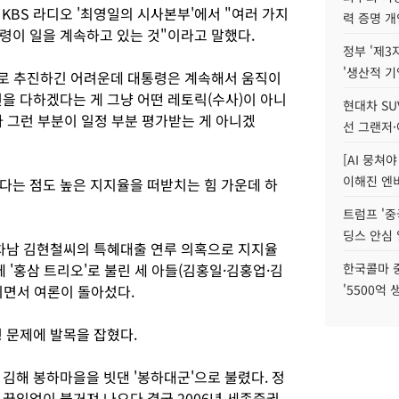
KBS 라디오 '최영일의 시사본부'에서 "여러 가지
력 증명 개
령이 일을 계속하고 있는 것"이라고 말했다.
정부 '제3
'생산적 기
으로 추진하긴 어려운데 대통령은 계속해서 움직이
을 다하겠다는 게 그냥 어떤 레토릭(수사)이 아니
현대차 SU
마 그런 부분이 일정 부분 평가받는 게 아니겠
선 그랜저·
[AI 뭉쳐
이해진 엔비
다는 점도 높은 지지율을 떠받치는 힘 가운데 하
트럼프 '중
딩스 안심 
 차남 김현철씨의 특혜대출 연루 의혹으로 지지율
 '홍삼 트리오'로 불린 세 아들(김홍일·김홍업·김
한국콜마 
리면서 여론이 돌아섰다.
'5500억 
 문제에 발목을 잡혔다.
김해 봉하마을을 빗댄 '봉하대군'으로 불렸다. 정
 끊임없이 불거져 나오다 결국 2006년 세종증권