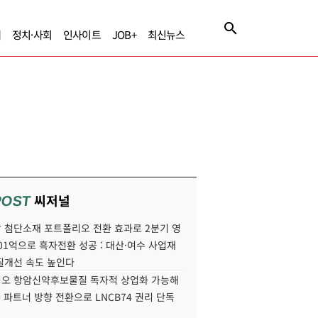
제
정치·사회
인사이트
JOB+
최신뉴스
씨저널
POST
 첨단소재 포트폴리오 전환 효과로 2분기 영
01억으로 흑자전환 성공 : 대산·여수 사업재
질개선 속도 높인다
오 항암신약후보물질 독자적 상업화 가능해
국 파트너 방향 전환으로 LNCB74 권리 단독