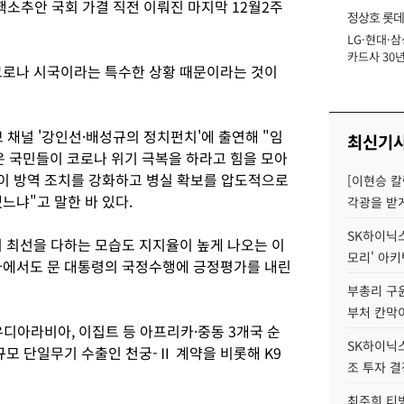
탄핵소추안 국회 가결 직전 이뤄진 마지막 12월2주
정상호 롯데
LG·현대·삼
장
카드사 30년
코로나 시국이라는 특수한 상황 때문이라는 것이
에 '초집중' 
 채널 '강인선·배성규의 정치펀치'에 출연해 "임
최신기
은 국민들이 코로나 위기 극복을 하라고 힘을 모아
이 방역 조치를 강화하고 병실 확보를 압도적으로
[이현승 칼
느냐"고 말한 바 있다.
각광을 받
SK하이닉스,
지 최선을 다하는 모습도 지지율이 높게 나오는 이
모리' 아
사에서도 문 대통령의 국정수행에 긍정평가를 내린
부총리 구윤
부처 칸막
사우디아라비아, 이집트 등 아프리카·중동 3개국 순
SK하이닉스,
규모 단일무기 수출인 천궁-Ⅱ 계약을 비롯해 K9
조 투자 결
최주희 티빙