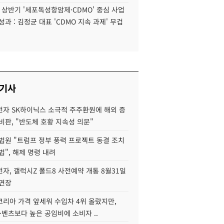
6 상반기 '세포독성항암제·CDMO' 중심 사업
성과 : 김정균 대표 'CDMO 지속 과제' 무겁
 기사
자 SK하이닉스 소극적 주주환원에 해외 증
비판, "반도체 호황 지속성 의문"
법원 "트럼프 정부 풍력 프로젝트 동결 조치
법", 해제 명령 내려
자, 갤럭시Z 폴드8 사전예약 개통 8월31일
 연장
코리아 가격 앞세워 수입차 4위 올랐지만,
·벤츠보다 높은 공임비에 소비자 ..