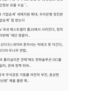
인정보 유출 수습 '..
자 기업승계' 세제지원 확대, 우리은행 정진완
업승계' 힘 받는다
V 국내 베스트셀러 톱10에서 사라진다, 정의
아반떼 '세단 쌍끌이..
야 산다⑨] 네이버 혼자서는 빅테크 못 이긴다,
디아·두나무 연합..
국 폴리실리콘 견제'에도 한화솔루션 OCI홀
일러, 관세 정책 뒤바..
중국 무석공장 가동률 여전히 부진, 윤상현
생산량' 채울 물량 확..