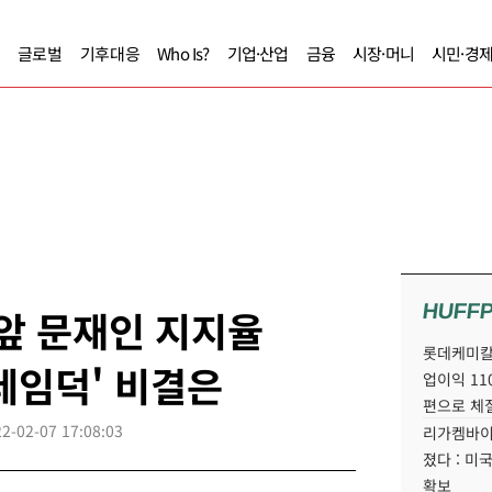
글로벌
기후대응
Who Is?
기업·산업
금융
시장·머니
시민·경
HUFF
 앞 문재인 지지율
롯데케미칼
 레임덕' 비결은
업이익 11
편으로 체
2-02-07 17:08:03
리가켐바이
졌다 : 미
확보