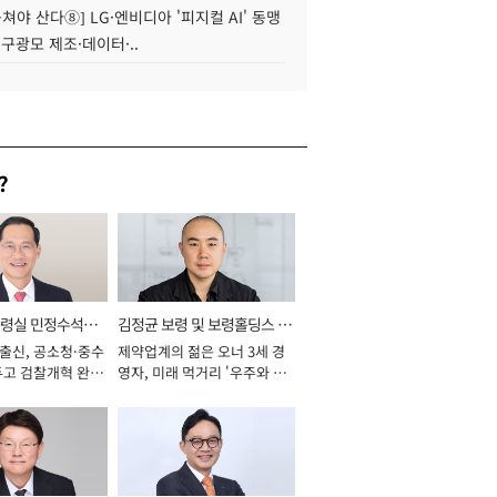
 뭉쳐야 산다⑧] LG·엔비디아 '피지컬 AI' 동맹
 구광모 제조·데이터·..
?
통령실 민정수석비
김정균 보령 및 보령홀딩스 대
 출신, 공소청·중수
제약업계의 젊은 오너 3세 경
표이사 사장
두고 검찰개혁 완수
영자, 미래 먹거리 '우주와 헬
년]
스케어' 공들여 [2026년]