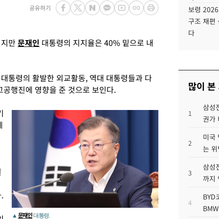
공유하기
보령 202
구조 재편 
다
이지만
문재인
대통령의 지지율은 40% 밑으로 내
대통령의 활발한 외교활동, 역대 대통령들과 다
많이 본
고공행진에 영향을 준 것으로 보인다.
삼성전
기
1
권가 
레
미국 
2
는 위
삼성전
결
3
까지
.
BYD
4
BMW
문재인
▲
대통령.
임