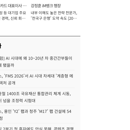
카드 대표이사 사
강정훈 iM뱅크 행장
성 등 대기업 주요
내부 이해도 높은 전략 전문가,
 경력, 신뢰 회복
'전국구 은행' 도약 속도 [2026
[2026년]
년]
사
럼] AI 시대에 왜 10~20년 차 중간간부들이
게 됐을까
 'FMS 2026'서 AI 시대 차세대 '계층형 메
키텍처 공개
철 1400조 국유재산 통합관리 체계 시동,
이 넘을 조정력 시험대
 용인 'Y2' 팹과 청주 'M17' 팹 건설에 54
정
 2분기 첫 흑자에도 안심 못해, 콘텐츠 경쟁