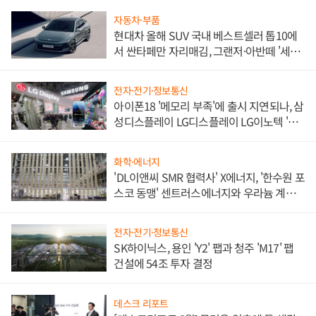
자동차·부품
현대차 올해 SUV 국내 베스트셀러 톱10에
서 싼타페만 자리매김, 그랜저·아반떼 '세단
쌍끌이'로 내수 방어
전자·전기·정보통신
아이폰18 '메모리 부족'에 출시 지연되나, 삼
성디스플레이 LG디스플레이 LG이노텍 '탈
애플' 수익 다각화 속도
화학·에너지
'DL이앤씨 SMR 협력사' X에너지, '한수원 포
스코 동맹' 센트러스에너지와 우라늄 계약
체결
전자·전기·정보통신
SK하이닉스, 용인 'Y2' 팹과 청주 'M17' 팹
건설에 54조 투자 결정
데스크 리포트