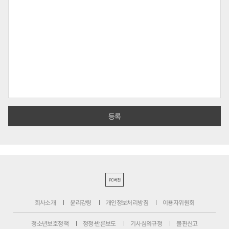
PC버전
회사소개
윤리강령
개인정보처리방침
이용자위원회
청소년보호정책
정정·반론보도
기사심의규정
불편신고