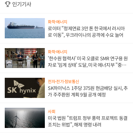
인기기사
화학·에너지
로이터 "정제연료 3만 톤 한국에서 러시아
로 이동", 우크라이나의 공격에 수요 늘어
화학·에너지
'한수원 협력사' 미국 오클로 SMR 연구용 원
자로 '임계 상태' 도달, 미국 에너지부 "중요
한 이정표"
전자·전기·정보통신
SK하이닉스 1주당 375원 현금배당 실시, 추
가 주주환원 계획 9월 공개 예정
사회
미국 법원 "트럼프 정부 풍력 프로젝트 동결
조치는 위법", 해제 명령 내려