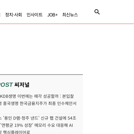
제
정치·사회
인사이트
JOB+
최신뉴스
씨저널
POST
' KDB생명 이번에는 매각 성공할까 : 본입찰
명 흥국생명 한국금융지주가 최종 인수제안서
 '용인 D램-청주 낸드' 신규 팹 건설에 54조
 '연평균 19% 성장' 메모리 수요 대응해 AI
장 핵심플레이어로