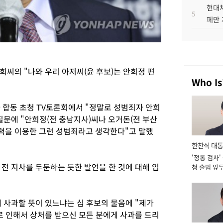
현대차
5
페만 
씨의 "나와 우리 아저씨(윤 후보)는 안희정 편
Who Is
송3사 합동 초청 TV토론회에서 "정말로 성범죄자 안희
문에 "안희정(전 충남지사)씨나 오거돈(전 부산
권력을 이용한 그런 성범죄라고 생각한다"고 말했
한찬식 대
'정통 검사'
서관
전 지사를 두둔하는 듯한 발언을 한 것에 대해 입
청 출범 앞
맡아 [2026
 사과할 뜻이 있느냐는 심 후보의 물음에 "제가
로 인해서 상처를 받으신 모든 분에게 사과를 드리