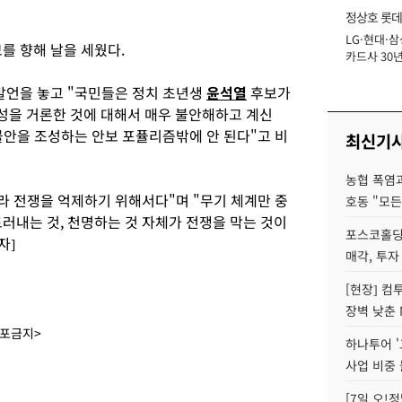
정상호 롯데
LG·현대·삼
장
를 향해 날을 세웠다.
카드사 30년
에 '초집중' 
 발언을 놓고 "국민들은 정치 초년생
윤석열
후보가
성을 거론한 것에 대해서 매우 불안해하고 계신
불안을 조성하는 안보 포퓰리즘밖에 안 된다"고 비
최신기
농협 폭염과
라 전쟁을 억제하기 위해서다"며 "무기 체계만 중
호동 "모든
러내는 것, 천명하는 것 자체가 전쟁을 막는 것이
포스코홀딩
자]
매각, 투자
[현장] 컴
장벽 낮춘 
배포금지>
하나투어 '
사업 비중 
[7일 오!