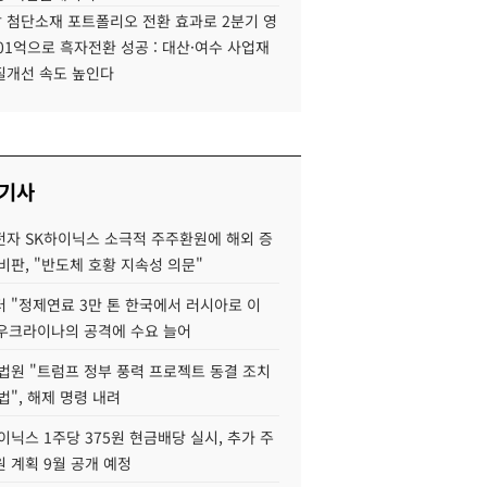
 첨단소재 포트폴리오 전환 효과로 2분기 영
01억으로 흑자전환 성공 : 대산·여수 사업재
질개선 속도 높인다
 기사
자 SK하이닉스 소극적 주주환원에 해외 증
비판, "반도체 호황 지속성 의문"
 "정제연료 3만 톤 한국에서 러시아로 이
 우크라이나의 공격에 수요 늘어
법원 "트럼프 정부 풍력 프로젝트 동결 조치
법", 해제 명령 내려
이닉스 1주당 375원 현금배당 실시, 추가 주
 계획 9월 공개 예정