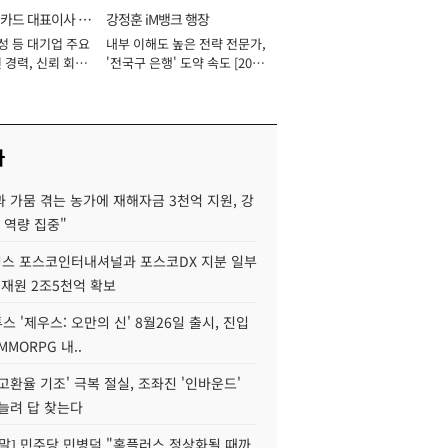
카드 대표이사 사
강정훈 iM뱅크 행장
성 등 대기업 주요
내부 이해도 높은 전략 전문가,
 경력, 신뢰 회복
'전국구 은행' 도약 속도 [2026
[2026년]
년]
사
 가뭄 겪는 농가에 재해자금 3천억 지원, 강
 역량 집중"
스 포스코인터내셔널과 포스코DX 지분 일부
 재원 2조5천억 확보
투스 '제우스: 오만의 신' 8월26일 출시, 진입
MMORPG 내..
고환율 기조' 극복 절실, 조좌진 '인바운드'
늘려 답 찾는다
정말] 민주당 민병덕 "홈플러스 정상화될 때까