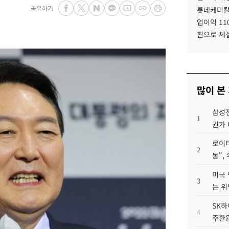
공유하기
롯데케미칼
업이익 11
편으로 체
많이 본
삼성전
1
권가 
로이터
2
동",
미국 
3
는 위
SK하
4
주환원