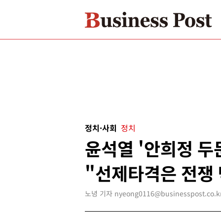
정치·사회
정치
윤석열 '안희정 두둔
"선제타격은 전쟁 
노녕 기자 nyeong0116@businesspost.co.k