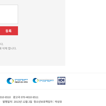
등록
다.
 삭제 합니다.
010-8510
광고국 070-4010-8511
운
발행일자: 2013년 12월 2일
청소년보호책임자 : 박상유