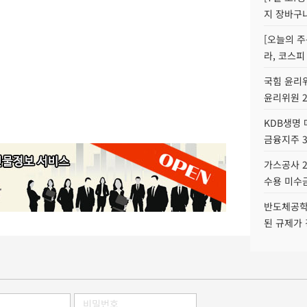
지 장바구
[오늘의 주
라, 코스피
국힘 윤리위
윤리위원 
KDB생명
금융지주 
가스공사 2
수용 미수금
반도체공학
된 규제가 