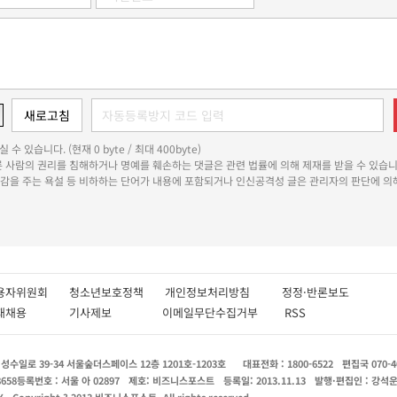
 수 있습니다. (현재 0 byte / 최대 400byte)
다른 사람의 권리를 침해하거나 명예를 훼손하는 댓글은 관련 법률에 의해 제재를 받을 수 있습니
쾌감을 주는 욕설 등 비하하는 단어가 내용에 포함되거나 인신공격성 글은 관리자의 판단에 의해
용자위원회
청소년보호정책
개인정보처리방침
정정·반론보도
인재채용
기사제보
이메일무단수집거부
RSS
수일로 39-34 서울숲더스페이스 12층 1201호-1203호
대표전화 : 1800-6522
편집국 070-4
8658
등록번호 : 서울 아 02897
제호: 비즈니스포스트
등록일: 2013.11.13
발행·편집인 : 강석
X
Copyright ? 2013 비즈니스포스트. All rights reserved.