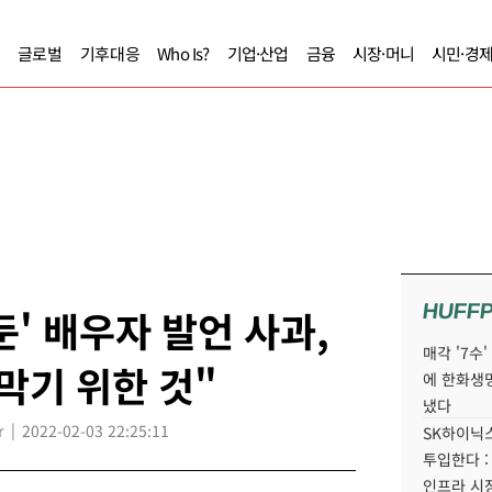
글로벌
기후대응
Who Is?
기업·산업
금융
시장·머니
시민·경
HUFF
' 배우자 발언 사과,
매각 '7수
막기 위한 것"
에 한화생
냈다
r
2022-02-03 22:25:11
SK하이닉스
투입한다 :
인프라 시