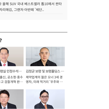
 올해 SUV 국내 베스트셀러 톱10에서 싼타
자리매김, 그랜저·아반떼 '세단..
?
통령실 민정수석비
김정균 보령 및 보령홀딩스 대
 출신, 공소청·중수
제약업계의 젊은 오너 3세 경
표이사 사장
두고 검찰개혁 완수
영자, 미래 먹거리 '우주와 헬
년]
스케어' 공들여 [2026년]