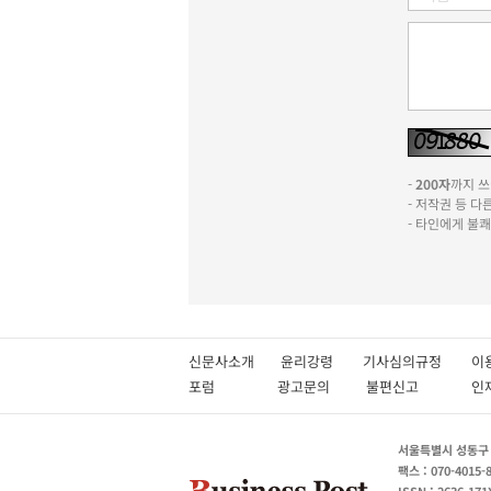
-
200자
까지 쓰실
- 저작권 등 
- 타인에게 불
신문사소개
윤리강령
기사심의규정
이
포럼
광고문의
불편신고
서울특별시 성동구 성
팩스 : 070-4015-
ISSN : 2636-171