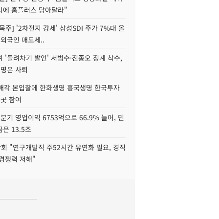
니에 홈플러스 담아달라"
목주] '2차전지 강세' 삼성SDI 주가 7%대 올
 외국인 매도세..
 '돌려차기 발언' 서범수·진종오 징계 착수,
2명은 사퇴
 매각 본입찰에 한화생명 흥국생명 한국투자
3곳 참여
분기 영업이익 6753억으로 66.9% 늘어, 민
은 13.5조
회 "연구개발직 주52시간 유연화 필요, 경직
경쟁력 저해"