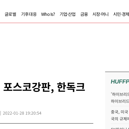
글로벌
기후대응
Who Is?
기업·산업
금융
시장·머니
시민·경
HUFF
, 포스코강판, 한독크
'하이브리드
하이브리드
중국, 미국
2022-01-28 19:20:54
국의 규제에