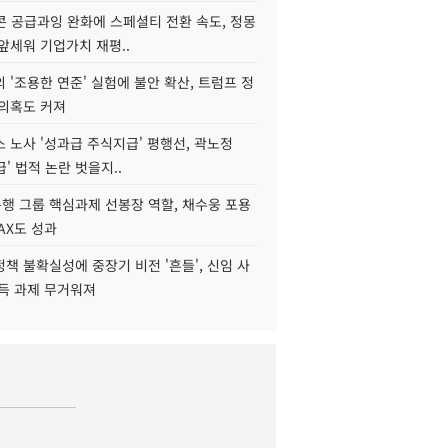
콘 공급과잉 완화에 스페셜티 전환 속도, 정몽
앞세워 기업가치 재평..
 '조용한 연준' 실험에 불안 확산, 트럼프 정
 의혹도 커져
 노사 '성과급 주식지급' 평행선, 곽노정
급' 법적 논란 벗을지..
행 그룹 핵심과제 선봉장 역할, 채수웅 포용
AX도 성과
책 불확실성에 중장기 비전 '흔들', 신임 사
설득 과제 무거워져