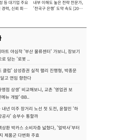
성 등 대기업 주요
내부 이해도 높은 전략 전문가,
 경력, 신뢰 회복
'전국구 은행' 도약 속도 [2026
[2026년]
년]
사
데마트 야심작 '부산 물류센터' 가보니, 장보기
로 담는 '로봇 ..
조 클럽' 삼성증권 실적 랠리 진행형, 박종문
 달고 연임 향한다
가맹점 상생' 비교해보니, 교촌 '영업권 보
신메뉴 개발'·BB..
내년 미주 장거리 노선 첫 도전, 윤철민 '하
항공사' 승부수 통할까
백상환 박카스 소비자층 넓혔다, '얼박사'부터
지 제품군 다변화 주효