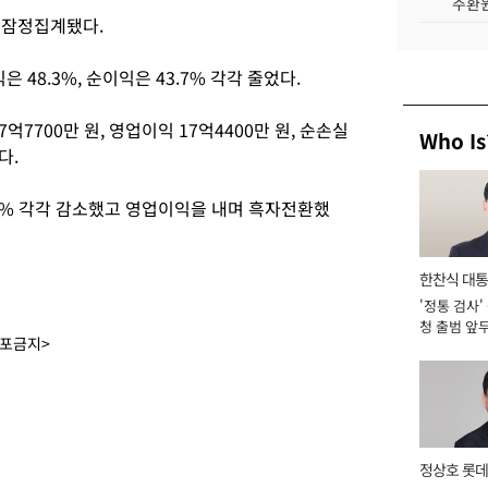
주환원
로 잠정집계됐다.
은 48.3%, 순이익은 43.7% 각각 줄었다.
억7700만 원, 영업이익 17억4400만 원, 순손실
Who Is
다.
0.2% 각각 감소했고 영업이익을 내며 흑자전환했
한찬식 대
'정통 검사'
서관
청 출범 앞
배포금지>
맡아 [2026
정상호 롯데