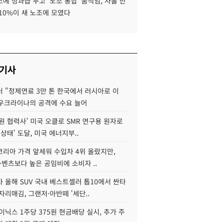
에 성과급 두고 '노조 통합' 움직임, 사흘 만
10%이 새 노조에 모였다
 기사
 "정제연료 3만 톤 한국에서 러시아로 이
 우크라이나의 공격에 수요 늘어
원 협력사' 미국 오클로 SMR 연구용 원자로
 상태' 도달, 미국 에너지부..
코리아 가격 앞세워 수입차 4위 올랐지만,
·벤츠보다 높은 공임비에 소비자 ..
 올해 SUV 국내 베스트셀러 톱10에서 싼타
자리매김, 그랜저·아반떼 '세단..
이닉스 1주당 375원 현금배당 실시, 추가 주