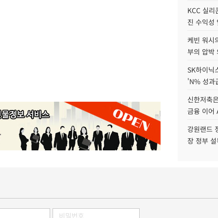
KCC 실리
진 수익성 
케빈 워시의
부의 압박
SK하이닉스
'N% 성과
신한저축은
금융 이어 
강원랜드 정
장 정부 