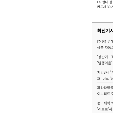
LG·현대·삼
장
카드사 30년
에 '초집중' 
최신기
[현장] 롯
상품 자동으
'상반기 1
'발행어음'
치킨3사 '
호'·bhc '
파라타항공 
이브리드 
동아제약 
'레트로'까