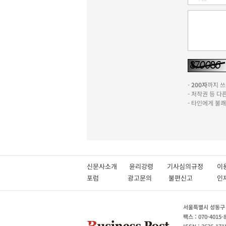
-
200자
까지 쓰실
- 저작권 등 
- 타인에게 불
신문사소개
윤리강령
기사심의규정
이
포럼
광고문의
불편신고
서울특별시 성동구 성
팩스 : 070-4015-
ISSN : 2636-171