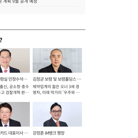
 계획 9월 공개 예정
?
통령실 민정수석비
김정균 보령 및 보령홀딩스 대
 출신, 공소청·중수
제약업계의 젊은 오너 3세 경
표이사 사장
두고 검찰개혁 완수
영자, 미래 먹거리 '우주와 헬
년]
스케어' 공들여 [2026년]
카드 대표이사 사
강정훈 iM뱅크 행장