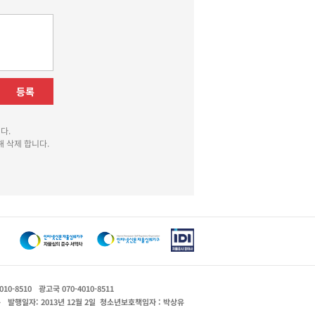
등록
다.
 삭제 합니다.
010-8510
광고국 070-4010-8511
운
발행일자: 2013년 12월 2일
청소년보호책임자 : 박상유