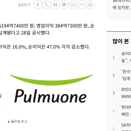
SK하이닉스
공유하기
에 임직원 
94억7400만 원, 영업이익 384억7300만 원, 순
정집계됐다고 28일 공시했다.
많이 본
익은 16.0%, 순이익은 47.0% 각각 감소했다.
로이터
1
동",
'한수
2
'임계
BYD
3
익
BMW
었
현대차
4
페만 
▲ 풀무원 로고.
SK하
5