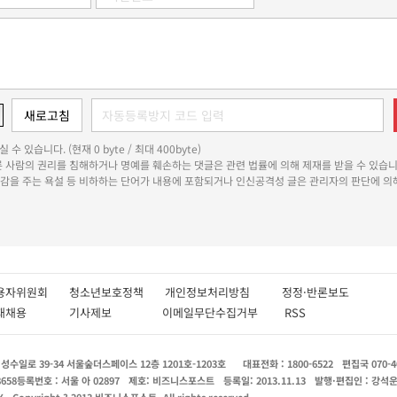
 수 있습니다. (현재 0 byte / 최대 400byte)
다른 사람의 권리를 침해하거나 명예를 훼손하는 댓글은 관련 법률에 의해 제재를 받을 수 있습니
쾌감을 주는 욕설 등 비하하는 단어가 내용에 포함되거나 인신공격성 글은 관리자의 판단에 의해
용자위원회
청소년보호정책
개인정보처리방침
정정·반론보도
인재채용
기사제보
이메일무단수집거부
RSS
수일로 39-34 서울숲더스페이스 12층 1201호-1203호
대표전화 : 1800-6522
편집국 070-4
8658
등록번호 : 서울 아 02897
제호: 비즈니스포스트
등록일: 2013.11.13
발행·편집인 : 강석
X
Copyright ? 2013 비즈니스포스트. All rights reserved.