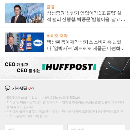
금융
삼섬증권 '상반기 영업이익 1조 클럽' 실
적 랠리 진행형, 박종문 '발행어음' 달고 연
임 향하나
바이오·제약
백상환 동아제약 박카스 소비자층 넓혔
다, '얼박사'로 '레트로'로 제품군 다변화
주효
기사댓글
0
개
200자까지 쓰실 수 있습니다. (현재 0 byte / 최대 400byte)
저작권 등 다른 사람의 권리를 침해하거나 명예를 훼손하는 댓글은 관련 법률에 의해 제재
를 받을 수 있습니다.
타인에게 불쾌감을 주는 욕설 등 비하하는 단어가 내용에 포함되거나 인신공격성 글은 관
리자의 판단에 의해 삭제 합니다.