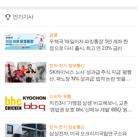
인기기사
금융
우체국 '매일이자 파킹통장' 5만 계좌 한
정으로 다시 출시, 최고 연 2.0% 금리
전자·전기·정보통신
SK하이닉스 노사 '성과급 주식 지급' 평행
선, 곽노정 'N% 성과급' 법적 논란 벗을지
주목
소비자·유통
치킨3사 '가맹점 상생' 비교해보니, 교촌
'영업권 보호'·bhc '신메뉴 개발'·BBQ '원가
부담'
전자·전기·정보통신
삼성전자, 미국 오크리지국립연구소와