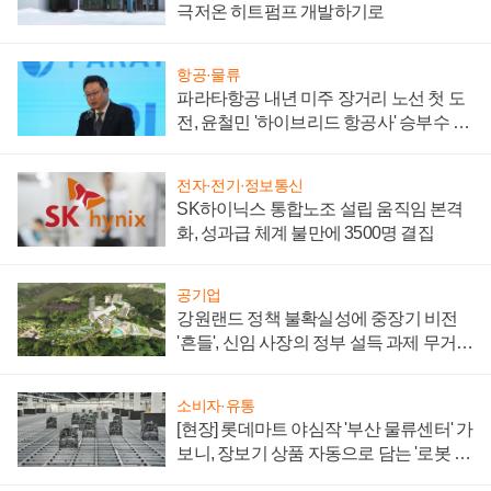
극저온 히트펌프 개발하기로
항공·물류
파라타항공 내년 미주 장거리 노선 첫 도
전, 윤철민 '하이브리드 항공사' 승부수 통
할까
전자·전기·정보통신
SK하이닉스 통합노조 설립 움직임 본격
화, 성과급 체계 불만에 3500명 결집
공기업
강원랜드 정책 불확실성에 중장기 비전
'흔들', 신임 사장의 정부 설득 과제 무거워
져
소비자·유통
[현장] 롯데마트 야심작 '부산 물류센터' 가
보니, 장보기 상품 자동으로 담는 '로봇 40
0대' 장관