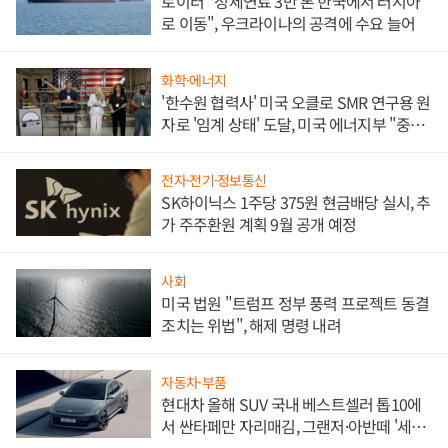
로이터 "정제연료 3만 톤 한국에서 러시아
로 이동", 우크라이나의 공격에 수요 늘어
화학·에너지
'한수원 협력사' 미국 오클로 SMR 연구용 원
자로 '임계 상태' 도달, 미국 에너지부 "중요
한 이정표"
전자·전기·정보통신
SK하이닉스 1주당 375원 현금배당 실시, 추
가 주주환원 계획 9월 공개 예정
사회
미국 법원 "트럼프 정부 풍력 프로젝트 동결
조치는 위법", 해제 명령 내려
자동차·부품
현대차 올해 SUV 국내 베스트셀러 톱10에
서 싼타페만 자리매김, 그랜저·아반떼 '세단
쌍끌이'로 내수 방어