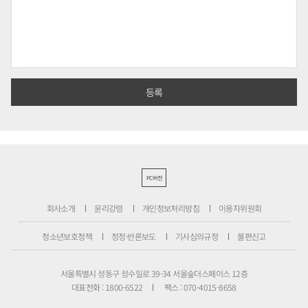
PC버전
회사소개
윤리강령
개인정보처리방침
이용자위원회
청소년보호정책
정정·반론보도
기사심의규정
불편신고
서울특별시 성동구 성수일로 39-34 서울숲더스페이스 12층
대표전화 : 1800-6522
팩스 : 070-4015-8658