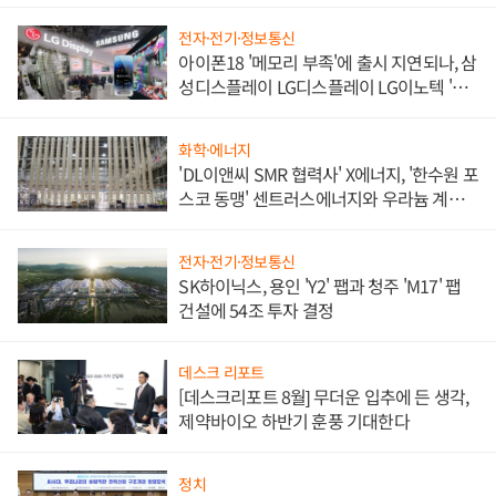
전자·전기·정보통신
아이폰18 '메모리 부족'에 출시 지연되나, 삼
성디스플레이 LG디스플레이 LG이노텍 '탈
애플' 수익 다각화 속도
화학·에너지
'DL이앤씨 SMR 협력사' X에너지, '한수원 포
스코 동맹' 센트러스에너지와 우라늄 계약
체결
전자·전기·정보통신
SK하이닉스, 용인 'Y2' 팹과 청주 'M17' 팹
건설에 54조 투자 결정
데스크 리포트
[데스크리포트 8월] 무더운 입추에 든 생각,
제약바이오 하반기 훈풍 기대한다
정치