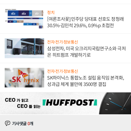
발전전문기업 향한다
정치
[여론조사꽃] 민주당 당대표 선호도 정청래
30.5%·김민석 29.6%, 0.9%p 초접전
전자·전기·정보통신
삼성전자, 미국 오크리지국립연구소와 극저
온 히트펌프 개발하기로
전자·전기·정보통신
SK하이닉스 통합노조 설립 움직임 본격화,
성과급 체계 불만에 3500명 결집
기사댓글
0
개