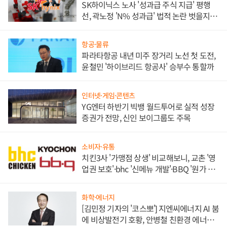
SK하이닉스 노사 '성과급 주식 지급' 평행
선, 곽노정 'N% 성과급' 법적 논란 벗을지 주
목
항공·물류
파라타항공 내년 미주 장거리 노선 첫 도전,
윤철민 '하이브리드 항공사' 승부수 통할까
인터넷·게임·콘텐츠
YG엔터 하반기 빅뱅 월드투어로 실적 성장
증권가 전망, 신인 보이그룹도 주목
소비자·유통
치킨3사 '가맹점 상생' 비교해보니, 교촌 '영
업권 보호'·bhc '신메뉴 개발'·BBQ '원가 부
담'
화학·에너지
[김민정 기자의 '코스뽀'] 지엔씨에너지 AI 붐
에 비상발전기 호황, 안병철 친환경 에너지